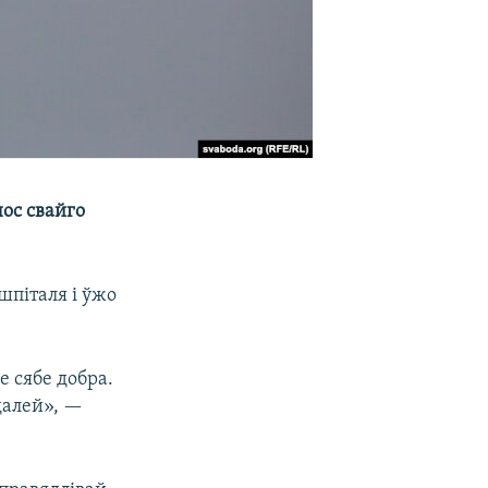
нос свайго
шпіталя і ўжо
е сябе добра.
далей», —