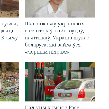
і сувязі,
Шантажаваў украінскіх
одзіць
валянтэраў, вайскоўцаў,
а Крыму
палітыкаў. Украіна шукае
беларуса, які займаўся
«чорным піярам»
Паліўны крызіс з Расеі