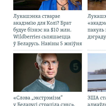
Лукашэнка стварае
Лукашэ
акадэмію для Колі? Брат
«акадэ
будуе бізнэс на $10 млн.
пакуль 
Wildberries сьпяшаецца
дэграду
ў Беларусь. Навіны 5 жніўня
«Слова „экстрэмізм“
ЗША ст
у Беларусі страціла сэнс».
адмаўл