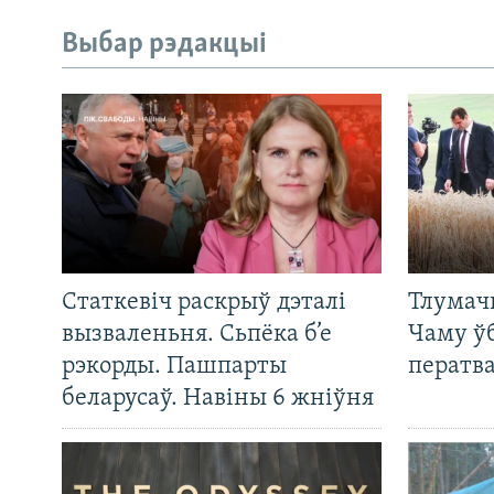
Выбар рэдакцыі
Статкевіч раскрыў дэталі
Тлумач
вызваленьня. Сьпёка б’е
Чаму ў
рэкорды. Пашпарты
ператв
беларусаў. Навіны 6 жніўня