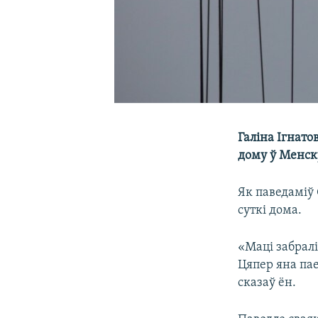
Галіна Ігнато
дому ў Менск
Як паведаміў
суткі дома.
«Маці забралі
Цяпер яна па
сказаў ён.