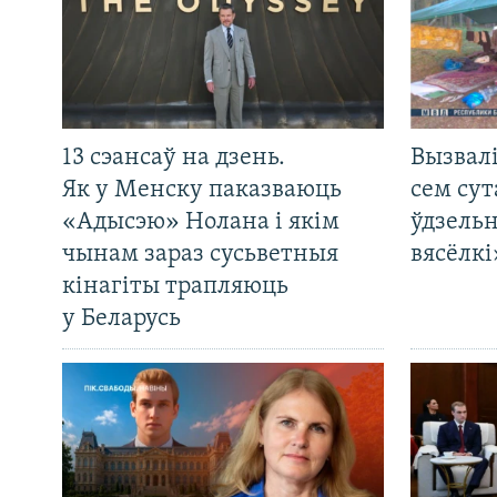
13 сэансаў на дзень.
Вызвалі
Як у Менску паказваюць
сем сут
«Адысэю» Нолана і якім
ўдзельн
чынам зараз сусьветныя
вясёлкі
кінагіты трапляюць
у Беларусь