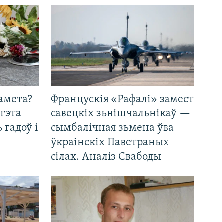
амета?
Францускія «Рафалі» замест
 гэта
савецкіх зьнішчальнікаў —
 гадоў і
сымбалічная зьмена ўва
ўкраінскіх Паветраных
сілах. Аналіз Свабоды