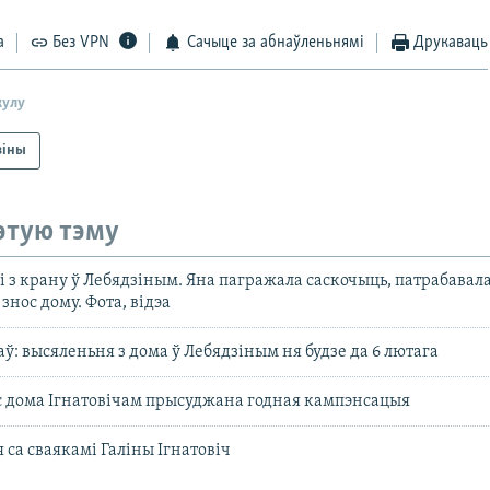
а
Без VPN
Сачыце за абнаўленьнямі
Друкаваць
кулу
віны
этую тэму
 з крану ў Лебядзіным. Яна пагражала саскочыць, патрабавал
знос дому. Фота, відэа
аў: высяленьня з дома ў Лебядзіным ня будзе да 6 лютага
ос дома Ігнатовічам прысуджана годная кампэнсацыя
 са сваякамі Галіны Ігнатовіч