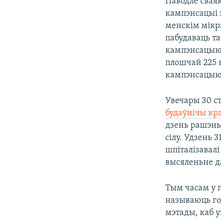
Паводле сваяк
кампэнсацыі з
менскім мікр
пабудаваць т
кампэнсацыю 
плошчай 225 
кампэнсацыю 
Увечары 30 ст
будаўнічы кр
дзень рашэньн
сілу. Удзень 
шпіталізавал
высяленьне да
Тым часам у 
называюць го
мэтады, каб у