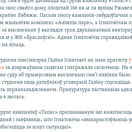
оў, сям’я будзе дабівацца ад групы кампаніяў «Тапас» 
а знос свайго дому плошчай 166 кв.м па вуліцы Ржавец
араёне Лябяжы. Пасьля зносу кампанія-забудоўшчык з
ам жыльлёвы комплекс «Алімпік парк», а Ігнатовічам 
за высяленьне ў выглядзе трох двухпакаёвых кватэра
кв.м у ЖК «Браслаўскі». Аднак Ігнатовічы справядліва
ня лічаць.
удзеня пэнсіянэрка Галіна Ігнатовіч на знак пратэсту
ў
ан
зь дзяржаўным сьцягам і пагражала саскочыць. На 
е суду аб прымусовым высяленьні сям’і павінна было 
31 студзеня пяць ратаўнікоў угаварылі Галіну спусьціцца.
і зь пераахаладжэньнем. Пракуратура пастанавіла адкл
 6 лютага.
групе кампаніяў «Тапас» прапанаваную імі кампэнсац
днай і заяўляюць, што Ігнатовічы «выкарыстоўваюць у
збагаціцца за кошт сытуацыі».