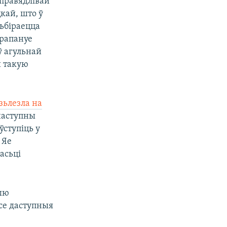
справядлівай
кай, што ў
ьбіраецца
прапануе
ў агульнай
й такую
зьлезла на
наступны
ўступіць у
 Яе
асьці
ыю
се даступныя