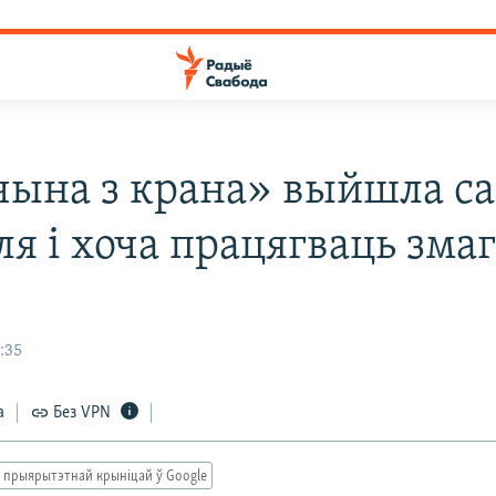
ына з крана» выйшла са
ля і хоча працягваць зма
:35
а
Без VPN
 прыярытэтнай крыніцай ў Google