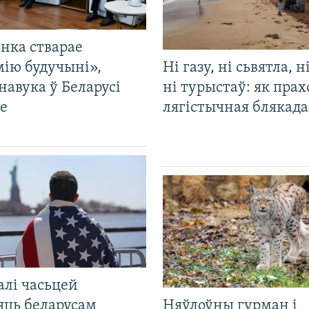
нка стварае
мію будучыні»,
Ні газу, ні сьвятла, н
навука ў Беларусі
ні турыстаў: як прах
е
лягістычная блякад
алі часьцей
яць беларусам
Няўлоўны гурман і