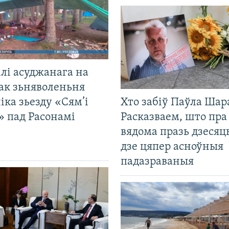
лі асуджанага на
ак зьняволеньня
іка зьезду «Сям’і
Хто забіў Паўла Шар
» пад Расонамі
Расказваем, што пра
вядома празь дзесяць
дзе цяпер асноўныя
падазраваныя