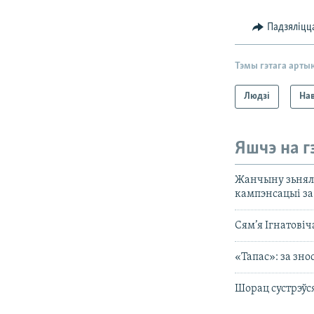
Падзяліцц
Тэмы гэтага арты
Людзі
На
Яшчэ на г
Жанчыну зьнялі
кампэнсацыі за 
Сям’я Ігнатовіч
«Тапас»: за зн
Шорац сустрэўся