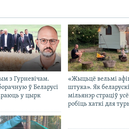
ым з Гурневічам.
«Жыцьцё вельмі афі
борачную ў Беларусі
штука». Як беларуск
араюць у цырк
мільянэр страціў усё
робіць хаткі для тур