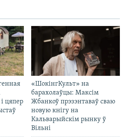
генная
«ШокінгКульт» на
і
барахолаўцы: Максім
 і цяпер
Жбанкоў прэзэнтаваў сваю
ыстаў
новую кнігу на
Кальварыйскім рынку ў
Вільні