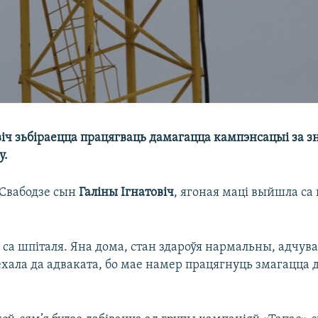
віч зьбіраецца працягваць дамагацца кампэнсацыі за з
у.
 Свабодзе сын
Галіны Ігнатовіч
, ягоная маці выйшла са 
 са шпіталя. Яна дома, стан здароўя нармальны, адчува
ехала да адваката, бо мае намер працягнуць змагацца 