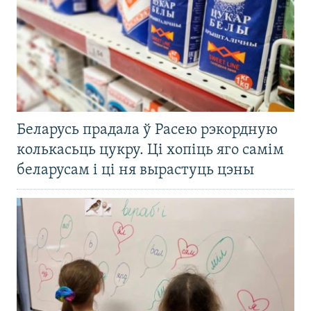
Беларусь прадала ў Расею рэкордную
колькасьць цукру. Ці хопіць яго самім
беларусам і ці ня вырастуць цэны