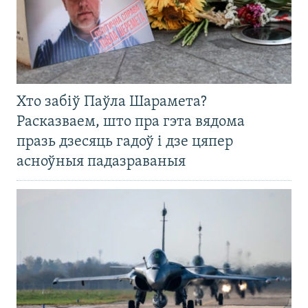
Хто забіў Паўла Шарамета?
Расказваем, што пра гэта вядома
празь дзесяць гадоў і дзе цяпер
асноўныя падазраваныя