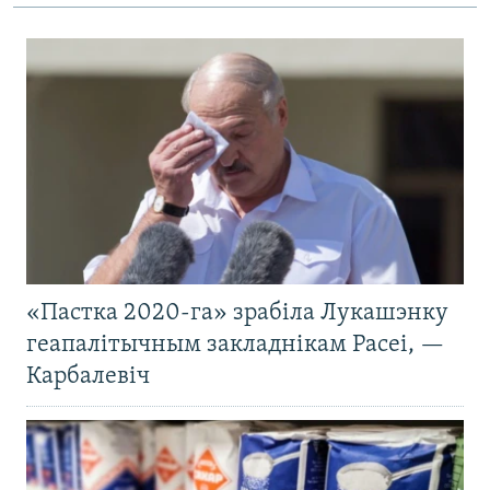
«Пастка 2020-га» зрабіла Лукашэнку
геапалітычным закладнікам Расеі, —
Карбалевіч