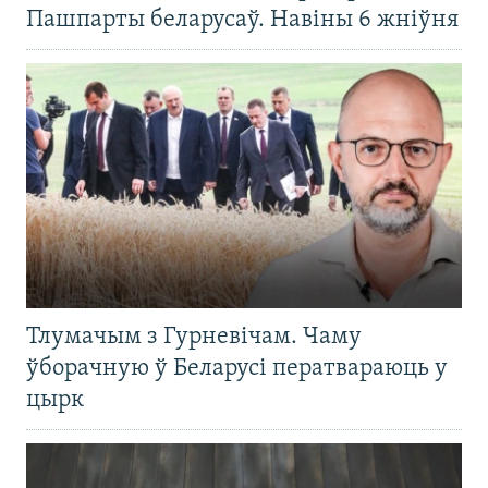
Пашпарты беларусаў. Навіны 6 жніўня
Тлумачым з Гурневічам. Чаму
ўборачную ў Беларусі ператвараюць у
цырк