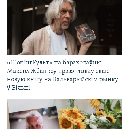
«ШокінгКульт» на барахолаўцы:
Максім Жбанкоў прэзэнтаваў сваю
новую кнігу на Кальварыйскім рынку
ў Вільні