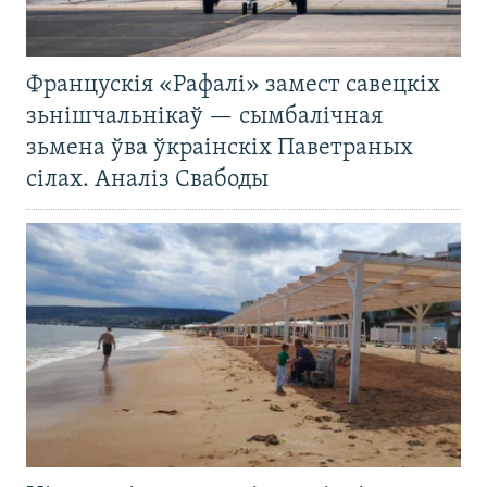
Францускія «Рафалі» замест савецкіх
зьнішчальнікаў — сымбалічная
зьмена ўва ўкраінскіх Паветраных
сілах. Аналіз Свабоды