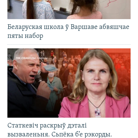
Беларуская школа ў Варшаве абвяшчае
пяты набор
Статкевіч раскрыў дэталі
вызваленьня. Сьпёка б’е рэкорды.