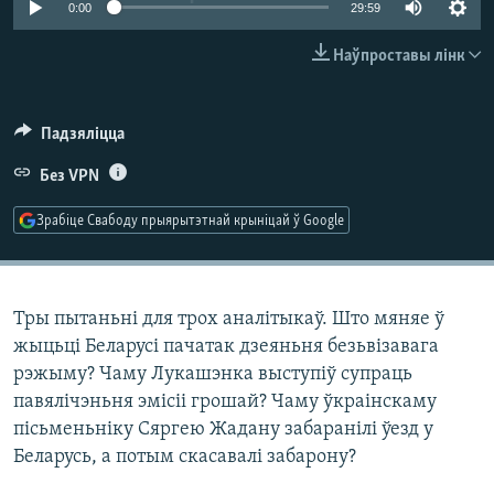
0:00
29:59
КУЛЬТУРА
МОВА
КАЛЯНДАР
НА ХВАЛЯХ СВАБОДЫ
Наўпроставы лінк
Падзяліцца
Без VPN
Зрабіце Свабоду прыярытэтнай крыніцай ў Google
Тры пытаньні для трох аналітыкаў. Што мяняе ў
жыцьці Беларусі пачатак дзеяньня безьвізавага
рэжыму? Чаму Лукашэнка выступіў супраць
павялічэньня эмісіі грошай? Чаму ўкраінскаму
пісьменьніку Сяргею Жадану забаранілі ўезд у
Беларусь, а потым скасавалі забарону?