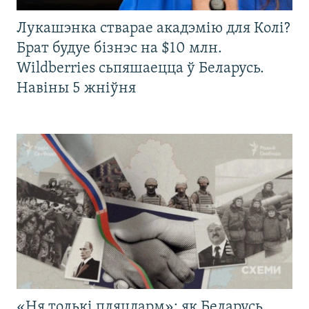
Лукашэнка стварае акадэмію для Колі?
Брат будуе бізнэс на $10 млн.
Wildberries сьпяшаецца ў Беларусь.
Навіны 5 жніўня
«Ня толькі пляцдарм»: як Беларусь