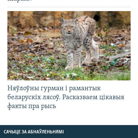
Няўлоўны гурман і рамантык
беларускіх лясоў. Расказваем цікавыя
факты пра рысь
САЧЫЦЕ ЗА АБНАЎЛЕНЬНЯМІ