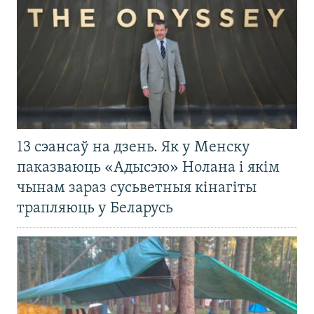
13 сэансаў на дзень. Як у Менску
паказваюць «Адысэю» Нолана і якім
чынам зараз сусьветныя кінагіты
трапляюць у Беларусь