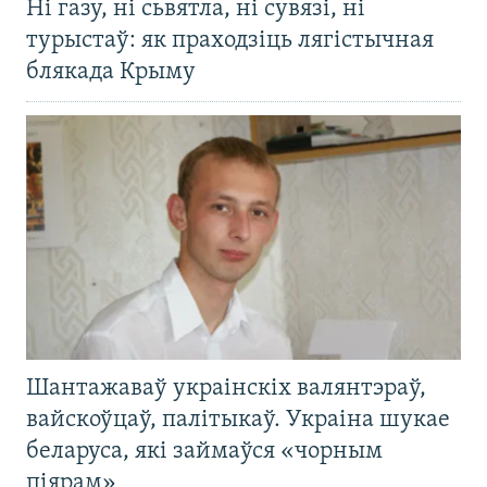
Ні газу, ні сьвятла, ні сувязі, ні
турыстаў: як праходзіць лягістычная
блякада Крыму
Шантажаваў украінскіх валянтэраў,
вайскоўцаў, палітыкаў. Украіна шукае
беларуса, які займаўся «чорным
піярам»