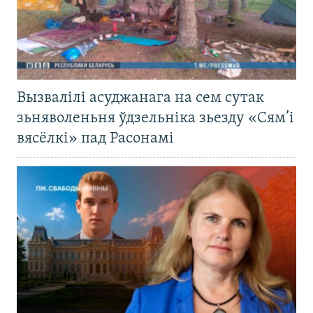
Вызвалілі асуджанага на сем сутак
зьняволеньня ўдзельніка зьезду «Сям’і
вясёлкі» пад Расонамі