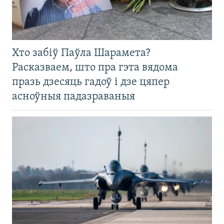
Хто забіў Паўла Шарамета?
Расказваем, што пра гэта вядома
празь дзесяць гадоў і дзе цяпер
асноўныя падазраваныя