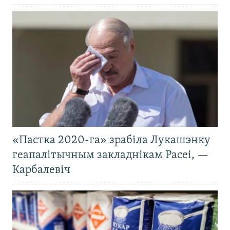
«Пастка 2020-га» зрабіла Лукашэнку
геапалітычным закладнікам Расеі, —
Карбалевіч