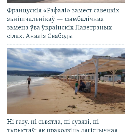
Францускія «Рафалі» замест савецкіх
зьнішчальнікаў — сымбалічная
зьмена ўва ўкраінскіх Паветраных
сілах. Аналіз Свабоды
Ні газу, ні сьвятла, ні сувязі, ні
турыстаў: як праходзіць лягістычная