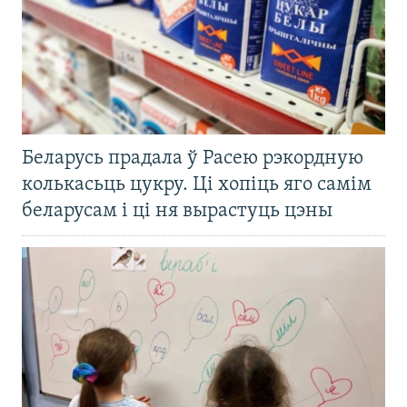
Беларусь прадала ў Расею рэкордную
колькасьць цукру. Ці хопіць яго самім
беларусам і ці ня вырастуць цэны