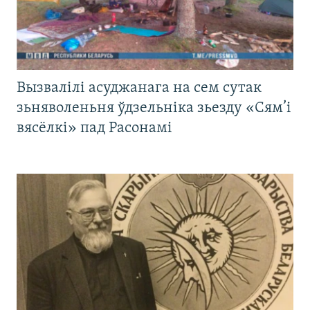
Вызвалілі асуджанага на сем сутак
зьняволеньня ўдзельніка зьезду «Сям’і
вясёлкі» пад Расонамі