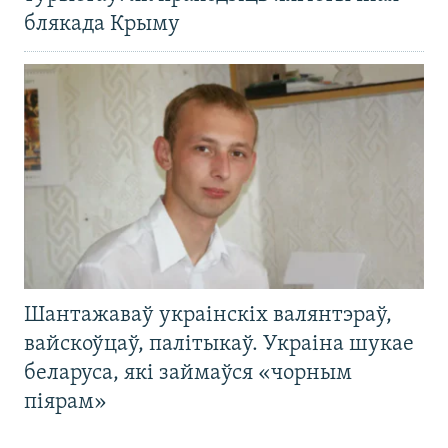
блякада Крыму
Шантажаваў украінскіх валянтэраў,
вайскоўцаў, палітыкаў. Украіна шукае
беларуса, які займаўся «чорным
піярам»