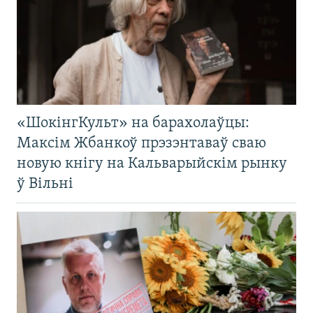
«ШокінгКульт» на барахолаўцы:
Максім Жбанкоў прэзэнтаваў сваю
новую кнігу на Кальварыйскім рынку
ў Вільні