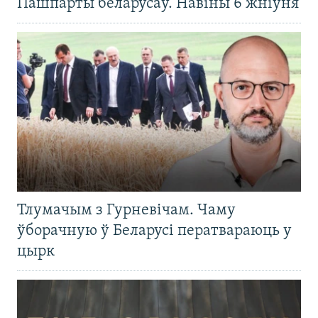
Пашпарты беларусаў. Навіны 6 жніўня
Тлумачым з Гурневічам. Чаму
ўборачную ў Беларусі ператвараюць у
цырк