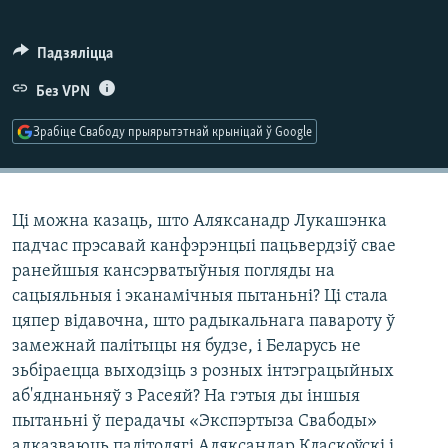
КУЛЬТУРА
МОВА
КАЛЯНДАР
НА ХВАЛЯХ СВАБОДЫ
Падзяліцца
Без VPN
Зрабіце Свабоду прыярытэтнай крыніцай ў Google
Ці можна казаць, што Аляксанадр Лукашэнка
падчас прэсавай канфэрэнцыі пацьвердзіў свае
ранейшыя кансэрватыўныя погляды на
сацыяльныя і эканамічныя пытаньні? Ці стала
цяпер відавочна, што радыкальнага павароту ў
замежнай палітыцы ня будзе, і Беларусь не
зьбіраецца выходзіць з розных інтэграцыйных
аб'яднаньняў з Расеяй? На гэтыя ды іншыя
пытаньні ў перадачы «Экспэртыза Свабоды»
адказваюць палітолягі Аляксандар Класкоўскі і