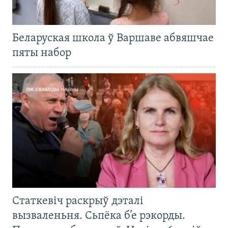
Беларуская школа ў Варшаве абвяшчае
пяты набор
Статкевіч раскрыў дэталі
вызваленьня. Сьпёка б’е рэкорды.