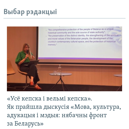
Выбар рэдакцыі
«Усё кепска і вельмі кепска».
Як прайшла дыскусія «Мова, культура,
адукацыя і мэдыя: нябачны фронт
за Беларусь»