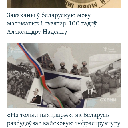
Закаханы ў беларускую мову
матэматык і сьвятар. 100 гадоў
Аляксандру Надсану
«Ня толькі пляцдарм»: як Беларусь
разбудоўвае вайсковую інфраструктуру