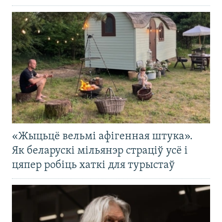
«Жыцьцё вельмі афігенная штука».
Як беларускі мільянэр страціў усё і
цяпер робіць хаткі для турыстаў