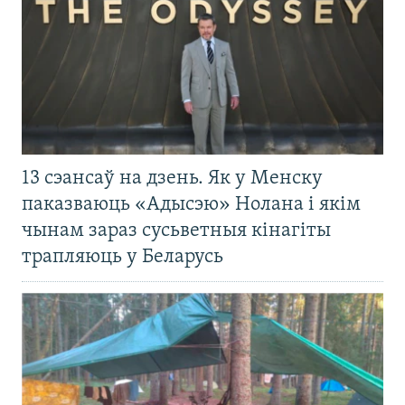
13 сэансаў на дзень. Як у Менску
паказваюць «Адысэю» Нолана і якім
чынам зараз сусьветныя кінагіты
трапляюць у Беларусь