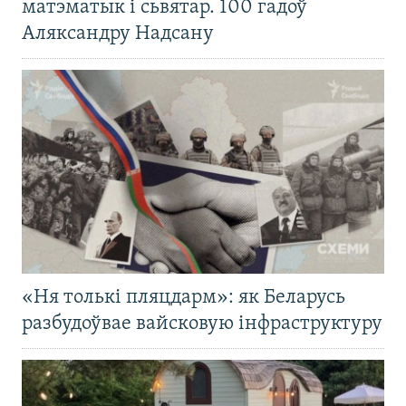
матэматык і сьвятар. 100 гадоў
Аляксандру Надсану
«Ня толькі пляцдарм»: як Беларусь
разбудоўвае вайсковую інфраструктуру