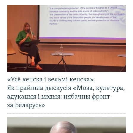
«Усё кепска і вельмі кепска».
Як прайшла дыскусія «Мова, культура,
адукацыя і мэдыя: нябачны фронт
за Беларусь»