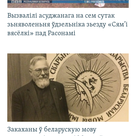
Вызвалілі асуджанага на сем сутак
зьняволеньня ўдзельніка зьезду «Сям’і
вясёлкі» пад Расонамі
Закаханы ў беларускую мову