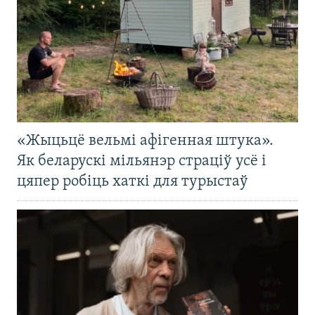
«Жыцьцё вельмі афігенная штука».
Як беларускі мільянэр страціў усё і
цяпер робіць хаткі для турыстаў