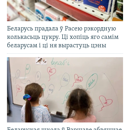
Беларусь прадала ў Расею рэкордную
колькасьць цукру. Ці хопіць яго самім
беларусам і ці ня вырастуць цэны