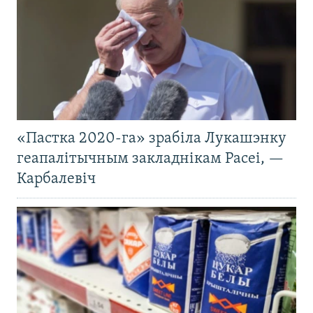
«Пастка 2020-га» зрабіла Лукашэнку
геапалітычным закладнікам Расеі, —
Карбалевіч