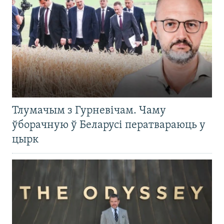
Тлумачым з Гурневічам. Чаму
ўборачную ў Беларусі ператвараюць у
цырк