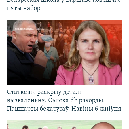
Беларуская школа ў Варшаве абвяшчае
пяты набор
Статкевіч раскрыў дэталі
вызваленьня. Сьпёка б’е рэкорды.
Пашпарты беларусаў. Навіны 6 жніўня