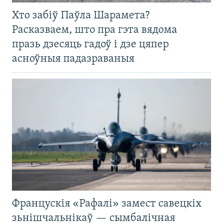
Хто забіў Паўла Шарамета?
Расказваем, што пра гэта вядома
празь дзесяць гадоў і дзе цяпер
асноўныя падазраваныя
Францускія «Рафалі» замест савецкіх
зьнішчальнікаў — сымбалічная