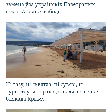
зьмена ўва ўкраінскіх Паветраных
сілах. Аналіз Свабоды
Ні газу, ні сьвятла, ні сувязі, ні
турыстаў: як праходзіць лягістычная
блякада Крыму