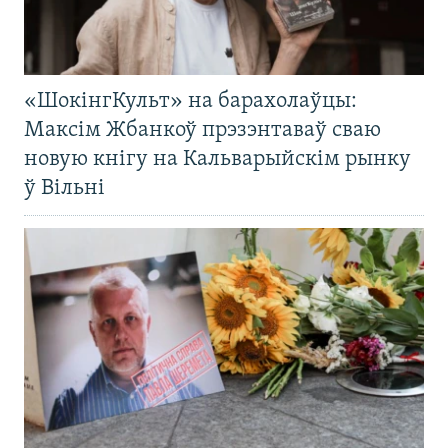
«ШокінгКульт» на барахолаўцы:
Максім Жбанкоў прэзэнтаваў сваю
новую кнігу на Кальварыйскім рынку
ў Вільні