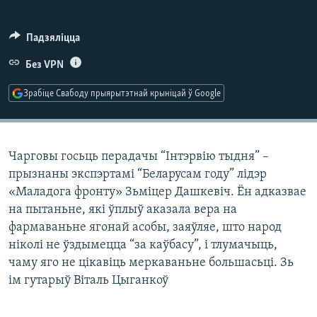
КУЛЬТУРА
МОВА
КАЛЯНДАР
НА ХВАЛЯХ СВАБОДЫ
Падзяліцца
Без VPN
Зрабіце Свабоду прыярытэтнай крыніцай ў Google
Чарговы госьць перадачы “Інтэрвію тыдня” –
прызнаны экспэртамі “Беларусам году” лідэр
«Маладога фронту» Зьміцер Дашкевіч. Ён адказвае
на пытаньне, які ўплыў аказала вера на
фармаваньне ягонай асобы, заяўляе, што народ
ніколі не ўздымецца “за каўбасу”, і тлумачыць,
чаму яго не цікавіць меркаваньне большасьці. Зь
ім гутарыў Віталь Цыганкоў