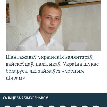
Шантажаваў украінскіх валянтэраў,
вайскоўцаў, палітыкаў. Украіна шукае
беларуса, які займаўся «чорным
піярам»
САЧЫЦЕ ЗА АБНАЎЛЕНЬНЯМІ