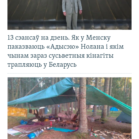
13 сэансаў на дзень. Як у Менску
паказваюць «Адысэю» Нолана і якім
чынам зараз сусьветныя кінагіты
трапляюць у Беларусь