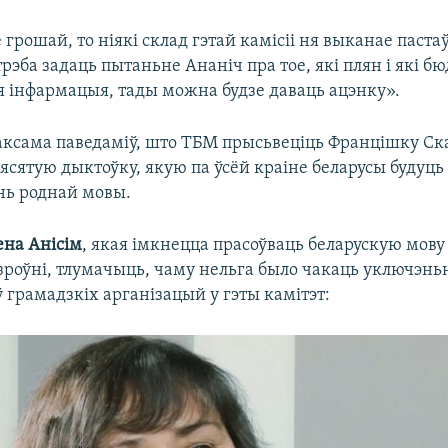
е грошай, то ніякі склад гэтай камісіі ня выканае паст
трэба задаць пытаньне Ананіч пра тое, які плян і які бю
ая інфармацыя, тады можна будзе даваць ацэнку».
таксама паведаміў, што ТБМ прысьвеціць Францішку С
сятую дыктоўку, якую па ўсёй краіне беларусы будуць 
ень роднай мовы.
ена Анісім
, якая імкнецца прасоўваць беларускую мову
роўні, тлумачыць, чаму нельга было чакаць уключэнь
 грамадзкіх арганізацый у гэты камітэт: