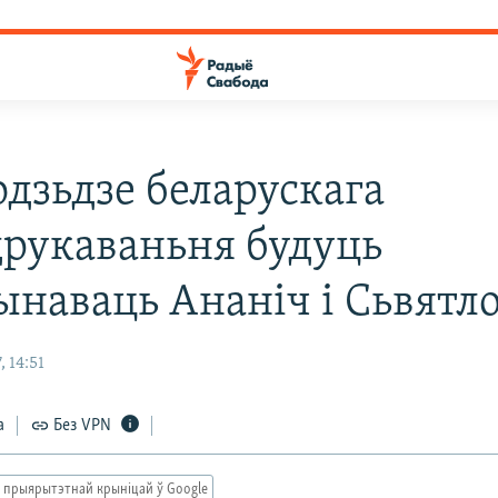
одзьдзе беларускага
друкаваньня будуць
ынаваць Ананіч і Сьвятл
, 14:51
а
Без VPN
 прыярытэтнай крыніцай ў Google