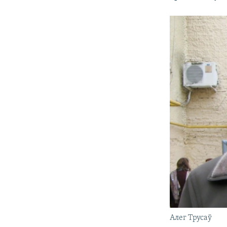
Алег Трусаў