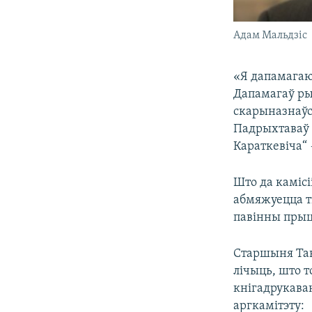
Адам Мальдзіс
«Я дапамагаю 
Дапамагаў ры
скарыназнаўст
Падрыхтаваў д
Караткевіча“ 
Што да камісі
абмяжуецца ты
павінны прыця
Старшыня Та
лічыць, што т
кнігадрукава
аргкамітэту: