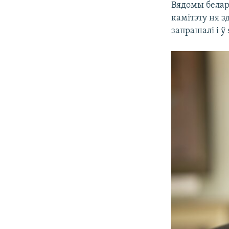
Вядомы белар
камітэту ня з
запрашалі і ў