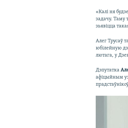
«Калі ня будз
задачу. Таму 
зьявіцца так
Алег Трусаў 
юбілейную дзя
лютага, у Дз
Дэпутатка
Ал
афіцыйным уз
прадстаўнікоў