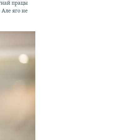
ўнай працы
 Але яго не