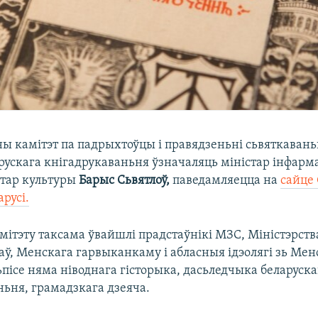
ы камітэт па падрыхтоўцы і правядзеньні сьвяткавань
арускага кнігадрукаваньня ўзначаляць міністар інфар
стар культуры
Барыс Сьвятлоў,
паведамляецца на
сайце
арусі.
мітэту таксама ўвайшлі прадстаўнікі МЗС, Міністэрств
ў, Менскага гарвыканкаму і абласныя ідэолягі зь Менс
ьпісе няма ніводнага гісторыка, дасьледчыка беларуска
ньня, грамадзкага дзеяча.