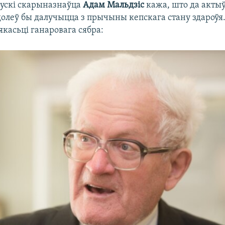
ускі скарыназнаўца
Адам Мальдзіс
кажа, што да акты
долеў бы далучыцца з прычыны кепскага стану здароўя.
 якасьці ганаровага сябра: