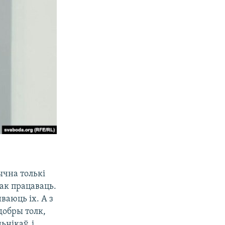
ычна толькі
ак працаваць.
ваюць іх. А з
добры толк,
ьнікаў, і