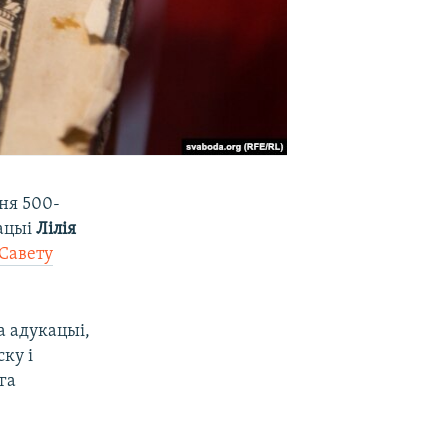
ня 500-
мацыі
Лілія
 Савету
а адукацыі,
ку і
га