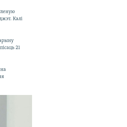
аўленую
джэт. Калі
карыну
пісаць 21
 на
ня