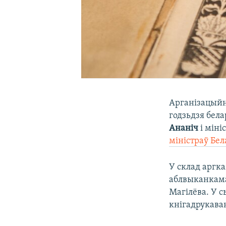
Арганізацыйн
годзьдзя бел
Ананіч
і міні
міністраў Бел
У склад аргка
аблвыканкама
Магілёва. У с
кнігадрукава