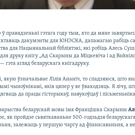
ў правядзеньні гэтага году тым, хто да мяне зьвяртае
хтаваць дакумэнты для ЮНЭСКА, дапамагаю рабіць с
ва для Нацыянальнай бібліятэкі, які робіць Алесь Суш
ля друку кнігу „Ад Скарыны да Міцкевіча і ад Вайніло
— гэта агляд беларускага кнігадруку.
і, якую ўзначальвае Лілія Ананіч, то спадзяюся, што ян
мі чыноўнікамі, якія цяпер у яе ўваходзяць. Я лічу, шт
гваць да працы гісторыкаў, навукоўцаў і пісьменьніка
варыства беларускай мовы імя Францішка Скарыны
Ал
ое, як пройдзе сьвяткаваньне 500-годзьдзя беларускаг
ньня, залежыць у першую чаргу ад фінансаваньня, а не