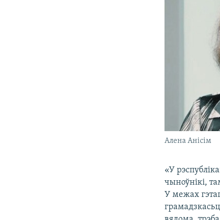
Алена Анісім
«У рэспубліка
чыноўнікі, т
У межах гэтаг
грамадзкасьцю
вядома, трэба