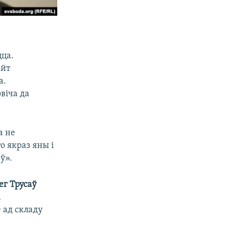
цца.
айт
а.
віча да
а не
о якраз яны і
ў».
ег Трусаў
а
 ад складу