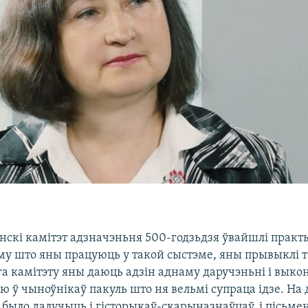
нскі камітэт адзначэньня 500-годзьдзя ўвайшлі практ
аму што яны працуюць у такой сыстэме, яны прывыклі т
а камітэту яны даюць адзін аднаму даручэньні і выкон
 ў чыноўнікаў пакуль што ня вельмі супраца ідзе. На 
 было далучыць і гісторыкаў-скарыназнаўцаў, і пісьмен