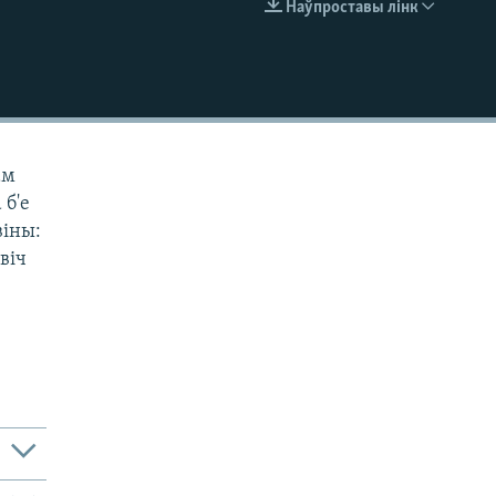
Наўпроставы лінк
EMBED
ам
 б'е
віны:
віч