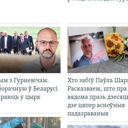
ым з Гурневічам.
Хто забіў Паўла Шар
борачную ў Беларусі
Расказваем, што пра
араюць у цырк
вядома празь дзесяць
дзе цяпер асноўныя
падазраваныя