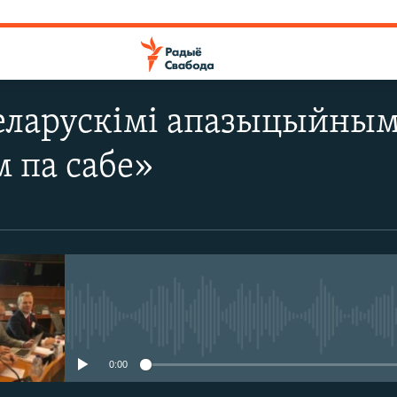
ларускімі апазыцыйнымі
 па сабе»
No media source currently avail
0:00