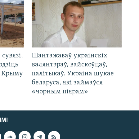
і сувязі,
Шантажаваў украінскіх
одзіць
валянтэраў, вайскоўцаў,
а Крыму
палітыкаў. Украіна шукае
беларуса, які займаўся
«чорным піярам»
ЯМІ