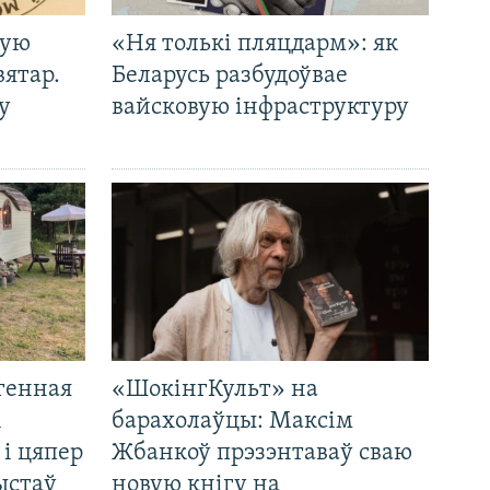
кую
«Ня толькі пляцдарм»: як
вятар.
Беларусь разбудоўвае
у
вайсковую інфраструктуру
генная
«ШокінгКульт» на
і
барахолаўцы: Максім
 і цяпер
Жбанкоў прэзэнтаваў сваю
ыстаў
новую кнігу на