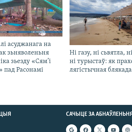
лі асуджанага на
ак зьняволеньня
Ні газу, ні сьвятла, н
іка зьезду «Сям’і
ні турыстаў: як прах
» пад Расонамі
лягістычная блякад
АЦЫЯ
САЧЫЦЕ ЗА АБНАЎЛЕНЬН