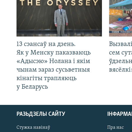
13 сэансаў на дзень.
Вызвалі
Як у Менску паказваюць
сем сут
«Адысэю» Нолана і якім
ўдзельн
чынам зараз сусьветныя
вясёлкі
кінагіты трапляюць
у Беларусь
РАЗЬДЗЕЛЫ САЙТУ
ІНФАРМ
Стужка навінаў
Пра нас