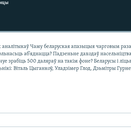
енцы
х аналітыкаў Чаму беларуская апазыцыя чарговым раз
льнасьць аб’яднацца? Падзеньне даходаў насельніцтва
нуе зрабіць 500 даляраў на такім фоне? Беларусы і ліць
льнікі: Віталь Цыганкоў, Уладзімер Глод, Дзьмітры Гурне