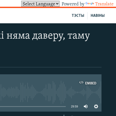
Powered by
Translate
ТЭСТЫ
НАВІНЫ
 няма даверу, таму
EMBED
able
29:59