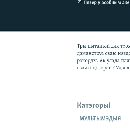
Плэер у асобным ак
КАЛЯНДАР
НА ХВАЛЯХ СВАБОДЫ
Тры пытаньні для тро
дэманструе сваю няздо
рэкорды. Як улада пля
сваякі ці ворагі? Удзе
Катэгорыі
МУЛЬТЫМЭДЫЯ