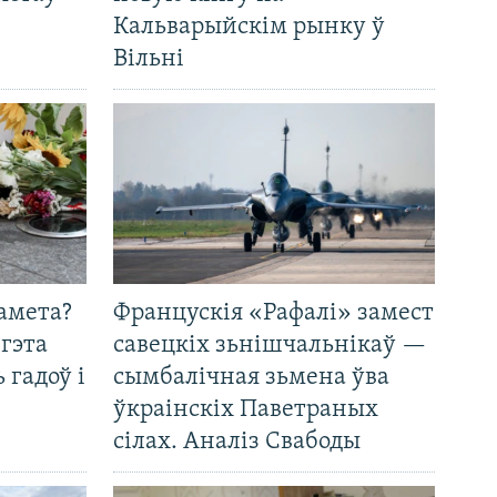
Кальварыйскім рынку ў
Вільні
амета?
Францускія «Рафалі» замест
 гэта
савецкіх зьнішчальнікаў —
 гадоў і
сымбалічная зьмена ўва
ўкраінскіх Паветраных
сілах. Аналіз Свабоды