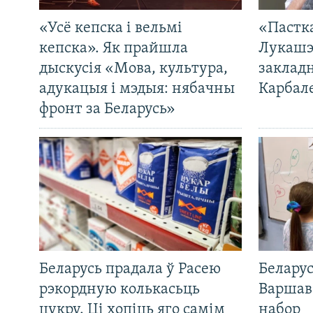
«Усё кепска і вельмі
«Пастка
кепска». Як прайшла
Лукашэ
дыскусія «Мова, культура,
закладн
адукацыя і мэдыя: нябачны
Карбал
фронт за Беларусь»
Беларусь прадала ў Расею
Беларус
рэкордную колькасьць
Варшав
цукру. Ці хопіць яго самім
набор