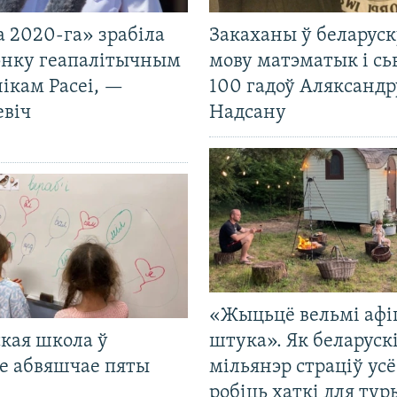
 2020-га» зрабіла
Закаханы ў беларус
нку геапалітычным
мову матэматык і сь
ікам Расеі, —
100 гадоў Аляксандр
евіч
Надсану
«Жыцьцё вельмі афі
кая школа ў
штука». Як беларуск
е абвяшчае пяты
мільянэр страціў усё
робіць хаткі для тур