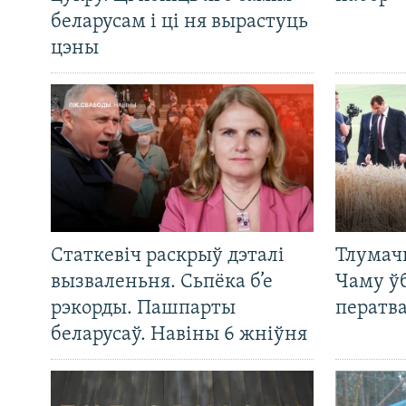
беларусам і ці ня вырастуць
цэны
Статкевіч раскрыў дэталі
Тлумач
вызваленьня. Сьпёка б’е
Чаму ў
рэкорды. Пашпарты
ператв
беларусаў. Навіны 6 жніўня