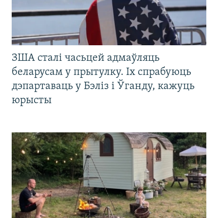
ЗША сталі часьцей адмаўляць
беларусам у прытулку. Іх спрабуюць
дэпартаваць у Бэліз і Ўганду, кажуць
юрысты