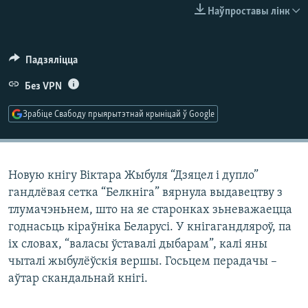
КУЛЬТУРА
МОВА
Наўпроставы лінк
КАЛЯНДАР
НА ХВАЛЯХ СВАБОДЫ
Падзяліцца
Без VPN
Зрабіце Свабоду прыярытэтнай крыніцай ў Google
Новую кнігу Віктара Жыбуля “Дзяцел і дупло”
гандлёвая сетка “Белкніга” вярнула выдавецтву з
тлумачэньнем, што на яе старонках зьневажаецца
годнасьць кіраўніка Беларусі. У кнігагандляроў, па
іх словах, “валасы ўставалі дыбарам”, калі яны
чыталі жыбулёўскія вершы. Госьцем перадачы –
аўтар скандальнай кнігі.