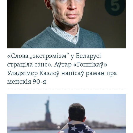
«Слова „экстрэмізм“ у Беларусі
страціла сэнс». Аўтар «Гопнікаў»
Уладзімер Казлоў напісаў раман пра
менскія 90-я