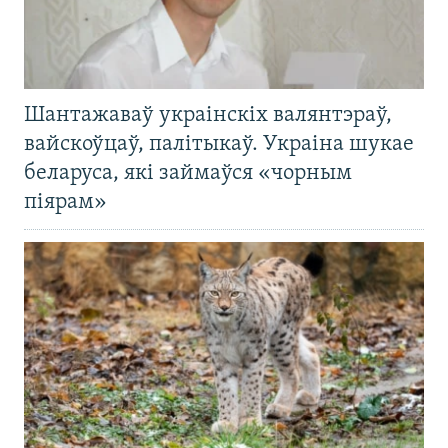
Шантажаваў украінскіх валянтэраў,
вайскоўцаў, палітыкаў. Украіна шукае
беларуса, які займаўся «чорным
піярам»