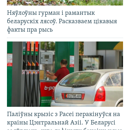
Няўлоўны гурман і рамантык
беларускіх лясоў. Расказваем цікавыя
факты пра рысь
Паліўны крызіс з Расеі перакінуўся на
краіны Цэнтральнай Азіі. У Беларусі