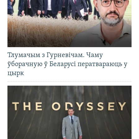
Тлумачым з Гурневічам. Чаму
ўборачную ў Беларусі ператвараюць у
цырк