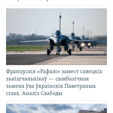
Францускія «Рафалі» замест савецкіх
зьнішчальнікаў — сымбалічная
зьмена ўва ўкраінскіх Паветраных
сілах. Аналіз Свабоды