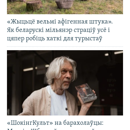
«Жыцьцё вельмі афігенная штука».
Як беларускі мільянэр страціў усё і
цяпер робіць хаткі для турыстаў
«ШокінгКульт» на барахолаўцы: