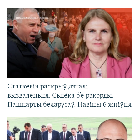
Статкевіч раскрыў дэталі
вызваленьня. Сьпёка б’е рэкорды.
Пашпарты беларусаў. Навіны 6 жніўня