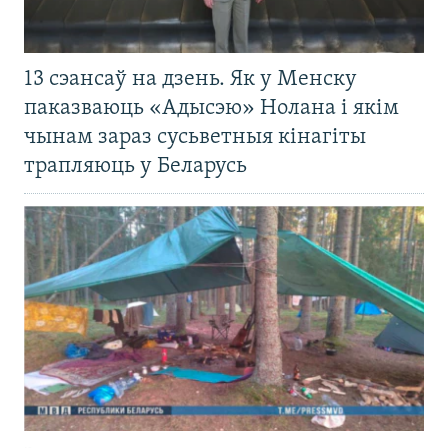
13 сэансаў на дзень. Як у Менску
паказваюць «Адысэю» Нолана і якім
чынам зараз сусьветныя кінагіты
трапляюць у Беларусь