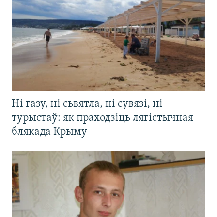
Ні газу, ні сьвятла, ні сувязі, ні
турыстаў: як праходзіць лягістычная
блякада Крыму