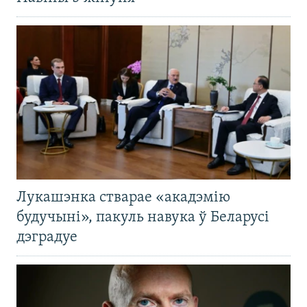
Лукашэнка стварае «акадэмію
будучыні», пакуль навука ў Беларусі
дэградуе