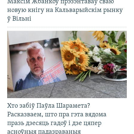
Максім Жбанкоў прэзэнтаваў сваю
новую кнігу на Кальварыйскім рынку
ў Вільні
Хто забіў Паўла Шарамета?
Расказваем, што пра гэта вядома
празь дзесяць гадоў і дзе цяпер
асноўныя падазраваныя