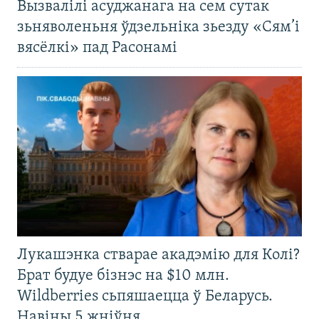
Вызвалілі асуджанага на сем сутак
зьняволеньня ўдзельніка зьезду «Сям’і
вясёлкі» пад Расонамі
Лукашэнка стварае акадэмію для Колі?
Брат будуе бізнэс на $10 млн.
Wildberries сьпяшаецца ў Беларусь.
Навіны 5 жніўня