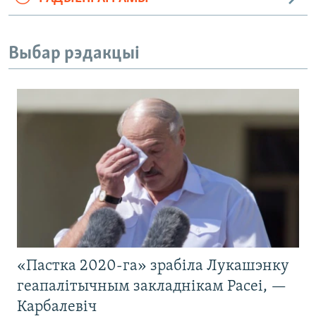
Выбар рэдакцыі
«Пастка 2020-га» зрабіла Лукашэнку
геапалітычным закладнікам Расеі, —
Карбалевіч