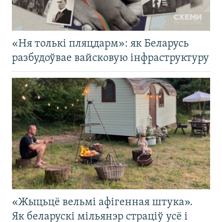
«Ня толькі пляцдарм»: як Беларусь
разбудоўвае вайсковую інфраструктуру
«Жыцьцё вельмі афігенная штука».
Як беларускі мільянэр страціў усё і