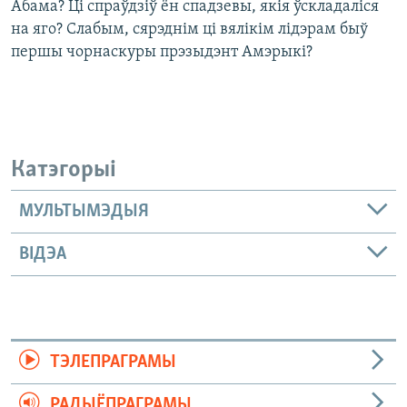
Абама? Ці спраўдзіў ён спадзевы, якія ўскладаліся
на яго? Слабым, сярэднім ці вялікім лідэрам быў
першы чорнаскуры прэзыдэнт Амэрыкі?
Катэгорыі
МУЛЬТЫМЭДЫЯ
ВІДЭА
ТЭЛЕПРАГРАМЫ
РАДЫЁПРАГРАМЫ