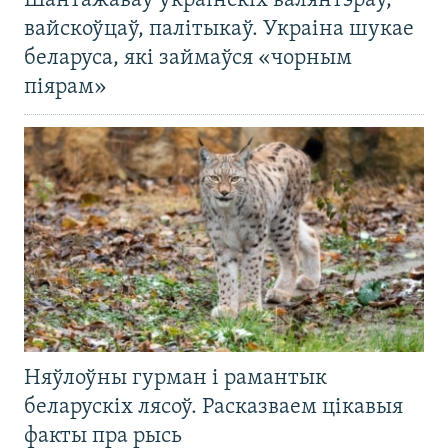
Шантажаваў украінскіх валянтэраў,
вайскоўцаў, палітыкаў. Украіна шукае
беларуса, які займаўся «чорным
піярам»
Няўлоўны гурман і рамантык
беларускіх лясоў. Расказваем цікавыя
факты пра рысь