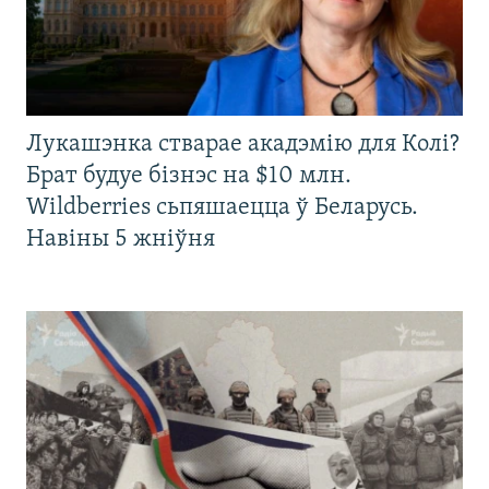
Лукашэнка стварае акадэмію для Колі?
Брат будуе бізнэс на $10 млн.
Wildberries сьпяшаецца ў Беларусь.
Навіны 5 жніўня