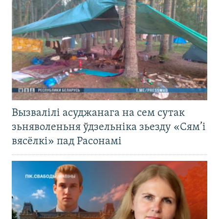
Вызвалілі асуджанага на сем сутак
зьняволеньня ўдзельніка зьезду «Сям’і
вясёлкі» пад Расонамі