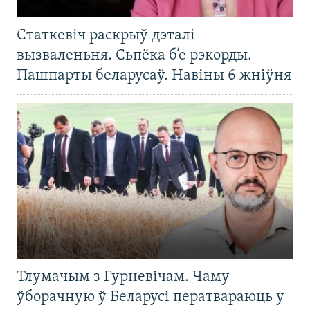
Статкевіч раскрыў дэталі
вызваленьня. Сьпёка б’е рэкорды.
Пашпарты беларусаў. Навіны 6 жніўня
Тлумачым з Гурневічам. Чаму
ўборачную ў Беларусі ператвараюць у