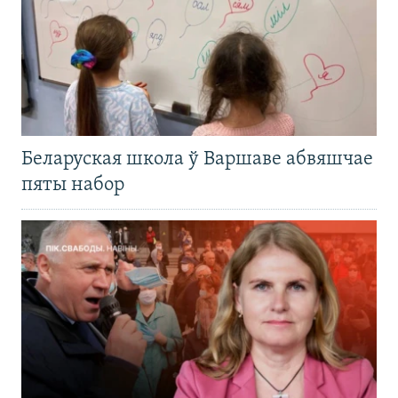
Беларуская школа ў Варшаве абвяшчае
пяты набор