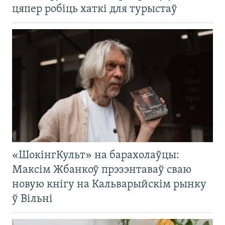
цяпер робіць хаткі для турыстаў
«ШокінгКульт» на барахолаўцы:
Максім Жбанкоў прэзэнтаваў сваю
новую кнігу на Кальварыйскім рынку
ў Вільні