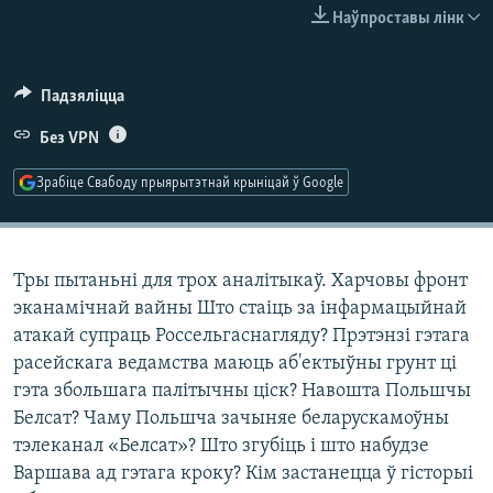
КУЛЬТУРА
МОВА
Наўпроставы лінк
КАЛЯНДАР
НА ХВАЛЯХ СВАБОДЫ
Падзяліцца
Без VPN
Зрабіце Свабоду прыярытэтнай крыніцай ў Google
Тры пытаньні для трох аналітыкаў. Харчовы фронт
эканамічнай вайны Што стаіць за інфармацыйнай
атакай супраць Россельгаснагляду? Прэтэнзі гэтага
расейскага ведамства маюць аб'ектыўны грунт ці
гэта збольшага палітычны ціск? Навошта Польшчы
Белсат? Чаму Польшча зачыняе беларускамоўны
тэлеканал «Белсат»? Што згубіць і што набудзе
Варшава ад гэтага кроку? Кім застанецца ў гісторыі