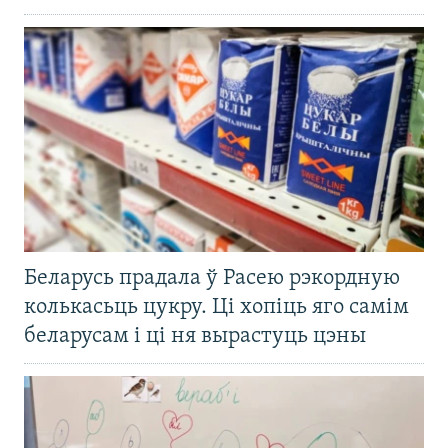
Беларусь прадала ў Расею рэкордную
колькасьць цукру. Ці хопіць яго самім
беларусам і ці ня вырастуць цэны