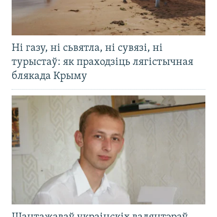
Ні газу, ні сьвятла, ні сувязі, ні
турыстаў: як праходзіць лягістычная
блякада Крыму