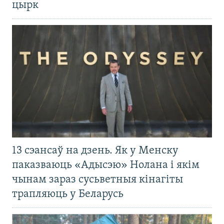
цырк
13 сэансаў на дзень. Як у Менску
паказваюць «Адысэю» Нолана і якім
чынам зараз сусьветныя кінагіты
трапляюць у Беларусь