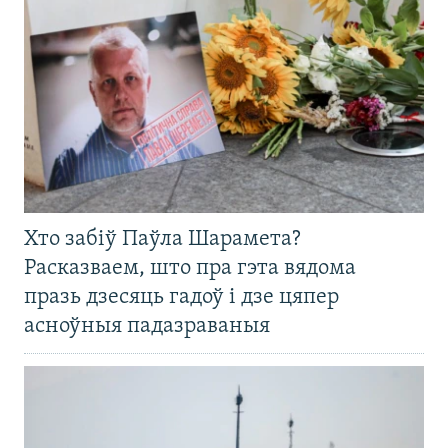
Хто забіў Паўла Шарамета?
Расказваем, што пра гэта вядома
празь дзесяць гадоў і дзе цяпер
асноўныя падазраваныя