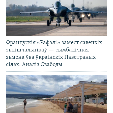
Францускія «Рафалі» замест савецкіх
зьнішчальнікаў — сымбалічная
зьмена ўва ўкраінскіх Паветраных
сілах. Аналіз Свабоды