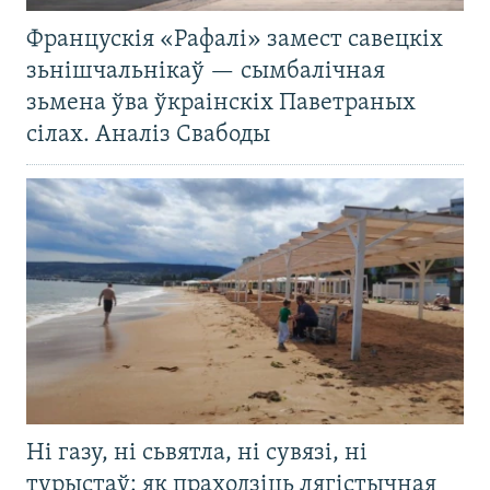
Францускія «Рафалі» замест савецкіх
зьнішчальнікаў — сымбалічная
зьмена ўва ўкраінскіх Паветраных
сілах. Аналіз Свабоды
Ні газу, ні сьвятла, ні сувязі, ні
турыстаў: як праходзіць лягістычная