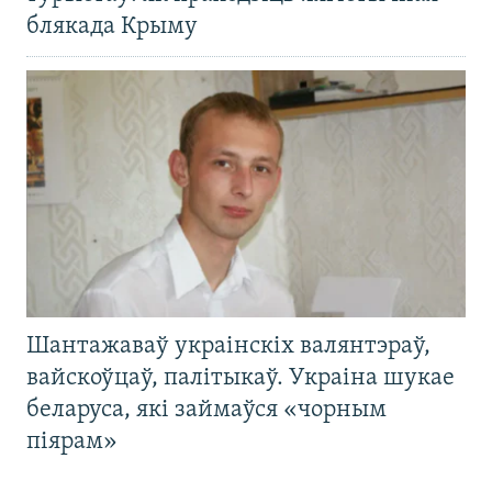
блякада Крыму
Шантажаваў украінскіх валянтэраў,
вайскоўцаў, палітыкаў. Украіна шукае
беларуса, які займаўся «чорным
піярам»