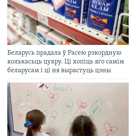
Беларусь прадала ў Расею рэкордную
колькасьць цукру. Ці хопіць яго самім
беларусам і ці ня вырастуць цэны