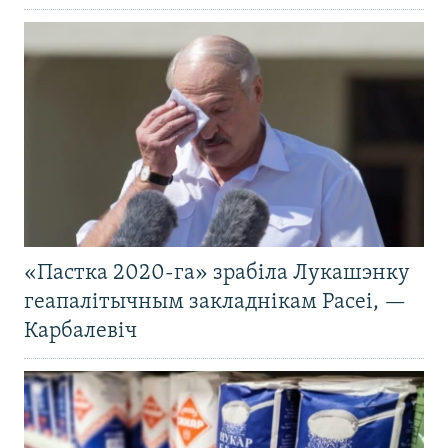
«Пастка 2020-га» зрабіла Лукашэнку
геапалітычным закладнікам Расеі, —
Карбалевіч