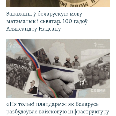
Закаханы ў беларускую мову
матэматык і сьвятар. 100 гадоў
Аляксандру Надсану
«Ня толькі пляцдарм»: як Беларусь
разбудоўвае вайсковую інфраструктуру