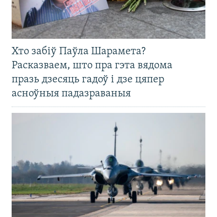
Хто забіў Паўла Шарамета?
Расказваем, што пра гэта вядома
празь дзесяць гадоў і дзе цяпер
асноўныя падазраваныя