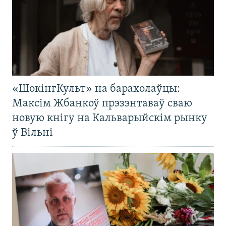
«ШокінгКульт» на барахолаўцы:
Максім Жбанкоў прэзэнтаваў сваю
новую кнігу на Кальварыйскім рынку
ў Вільні