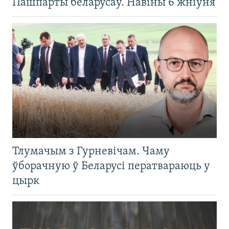
Пашпарты беларусаў. Навіны 6 жніўня
Тлумачым з Гурневічам. Чаму
ўборачную ў Беларусі ператвараюць у
цырк