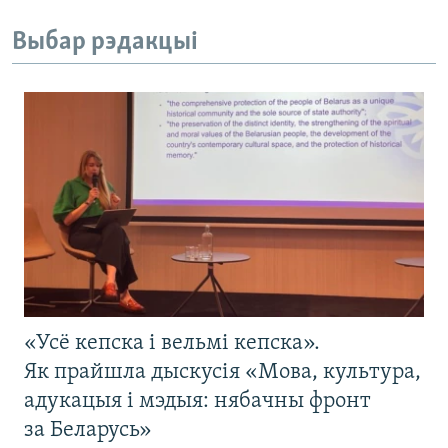
Выбар рэдакцыі
«Усё кепска і вельмі кепска».
Як прайшла дыскусія «Мова, культура,
адукацыя і мэдыя: нябачны фронт
за Беларусь»