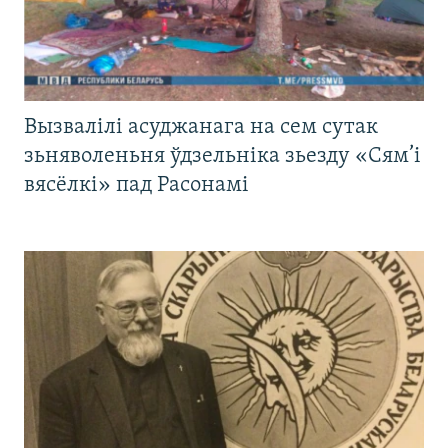
Вызвалілі асуджанага на сем сутак
зьняволеньня ўдзельніка зьезду «Сям’і
вясёлкі» пад Расонамі