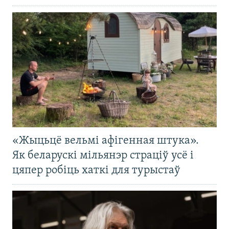
«Жыцьцё вельмі афігенная штука».
Як беларускі мільянэр страціў усё і
цяпер робіць хаткі для турыстаў