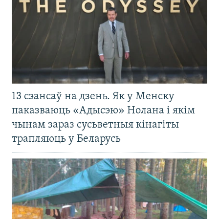
13 сэансаў на дзень. Як у Менску
паказваюць «Адысэю» Нолана і якім
чынам зараз сусьветныя кінагіты
трапляюць у Беларусь