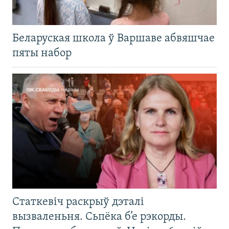
Беларуская школа ў Варшаве абвяшчае
пяты набор
Статкевіч раскрыў дэталі
вызваленьня. Сьпёка б’е рэкорды.