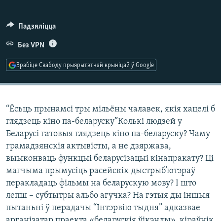
КУЛЬТУРА
МОВА
КАЛЯНДАР
НА ХВАЛЯХ СВАБОДЫ
Падзяліцца
Без VPN
Зрабіце Свабоду прыярытэтнай крыніцай ў Google
“Ёсьць прынамсі тры мільёны чалавек, якія хацелі б
глядзець кіно па-беларуску”Колькі людзей у
Беларусі гатовыя глядзець кіно па-беларуску? Чаму
грамадзянскія актывісты, а не дзяржава,
выыконваць функцыі беларусізацыі кінапракату? Ці
магчыма прымусіць расейскіх дыстрыб’ютэраў
перакладаць фільмы на беларускую мову? І што
лепш – субтытры альбо агучка? На гэтыя ды іншыя
пытаньні ў перадачы “Інтэрвію тыдня” адказвае
арганізатар праекта «беларускія ўікэнды», кіраўнік