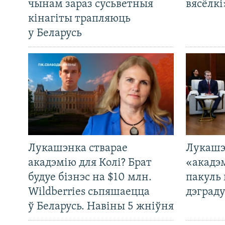
чынам зараз сусьветныя
вясёлкі
кінагіты трапляюць
у Беларусь
Лукашэнка стварае
Лукашэ
акадэмію для Колі? Брат
«акадэ
будуе бізнэс на $10 млн.
пакуль 
Wildberries сьпяшаецца
дэграду
ў Беларусь. Навіны 5 жніўня