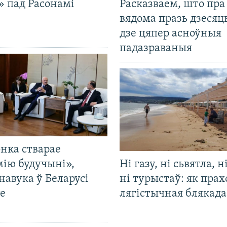
» пад Расонамі
Расказваем, што пра
вядома празь дзесяць
дзе цяпер асноўныя
падазраваныя
нка стварае
мію будучыні»,
Ні газу, ні сьвятла, н
навука ў Беларусі
ні турыстаў: як прах
е
лягістычная блякад