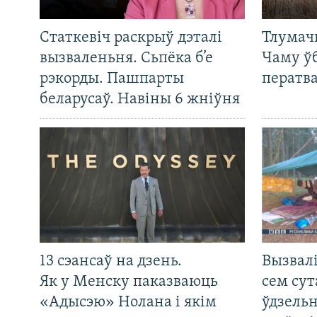
Статкевіч раскрыў дэталі
Тлумач
вызваленьня. Сьпёка б’е
Чаму ў
рэкорды. Пашпарты
ператв
беларусаў. Навіны 6 жніўня
13 сэансаў на дзень.
Вызвалі
Як у Менску паказваюць
сем сут
«Адысэю» Нолана і якім
ўдзельн