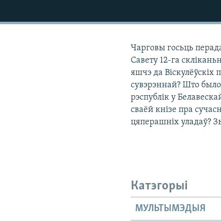
КАЛЯНДАР
НА ХВАЛЯХ СВАБОДЫ
Чарговы госьць перада
Савету 12-га склікань
яшчэ да Віскулёўскіх 
сувэрэннай? Што было 
рэспублік у Белавеска
сваёй кнізе пра сучас
цяперашніх уладаў? Зь
Катэгорыі
МУЛЬТЫМЭДЫЯ