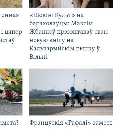
генная
«ШокінгКульт» на
і
барахолаўцы: Максім
 і цяпер
Жбанкоў прэзэнтаваў сваю
ыстаў
новую кнігу на
Кальварыйскім рынку ў
Вільні
амета?
Францускія «Рафалі» замест