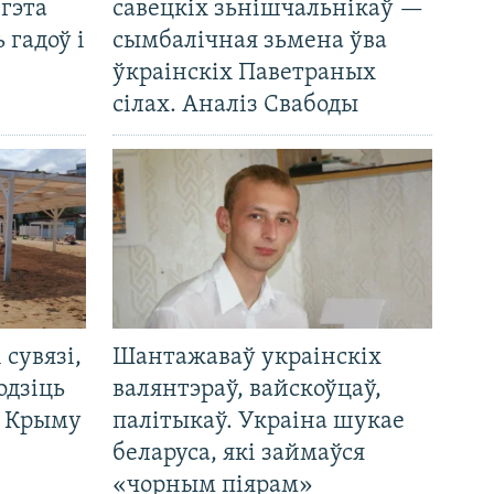
 гэта
савецкіх зьнішчальнікаў —
 гадоў і
сымбалічная зьмена ўва
ўкраінскіх Паветраных
сілах. Аналіз Свабоды
і сувязі,
Шантажаваў украінскіх
одзіць
валянтэраў, вайскоўцаў,
а Крыму
палітыкаў. Украіна шукае
беларуса, які займаўся
«чорным піярам»