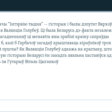
чы “Інтэрвію тыдня” -- гісторык і былы дэпутат Вярхо
ня Валянцін Голубеў. Ці была Беларусь дэ-факта незале
пагадненьняў ці менавіта яны зрабілі краіну сапраўды
б, калі б Гарбачоў загадаў арыштаваць кіраўнікоў трох
й пушчы? Як Валянцін Голубеў адкажа на крытыку, што
ную гісторыю Беларусі ён занадта ляяльна паставіўся ад
 ім Гутарыў Віталь Цыганкоў