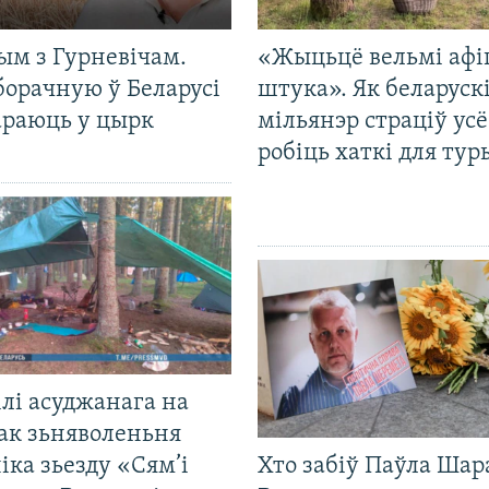
ым з Гурневічам.
«Жыцьцё вельмі афі
борачную ў Беларусі
штука». Як беларуск
араюць у цырк
мільянэр страціў усё
робіць хаткі для тур
лі асуджанага на
ак зьняволеньня
іка зьезду «Сям’і
Хто забіў Паўла Шар