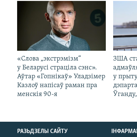
«Слова „экстрэмізм“
ЗША ст
у Беларусі страціла сэнс».
адмаўл
Аўтар «Гопнікаў» Уладзімер
у прыту
Казлоў напісаў раман пра
дэпарта
менскія 90-я
Ўганду
РАЗЬДЗЕЛЫ САЙТУ
ІНФАРМ