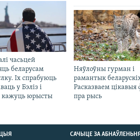
алі часьцей
яць беларусам
Няўлоўны гурман і
лку. Іх спрабуюць
рамантык беларускіх
ваць у Бэліз і
Расказваем цікавыя
, кажуць юрысты
пра рысь
АЦЫЯ
САЧЫЦЕ ЗА АБНАЎЛЕНЬН