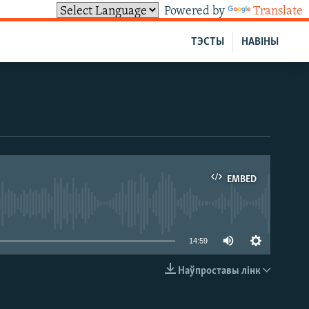
Powered by
Translate
ТЭСТЫ
НАВІНЫ
EMBED
able
14:59
Наўпроставы лінк
EMBED