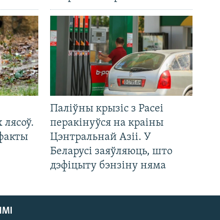
Паліўны крызіс з Расеі
 лясоў.
перакінуўся на краіны
 факты
Цэнтральнай Азіі. У
Беларусі заяўляюць, што
дэфіцыту бэнзіну няма
ЯМІ