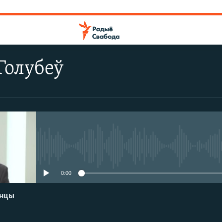
Голубеў
No media source currently avail
0:00
енцы