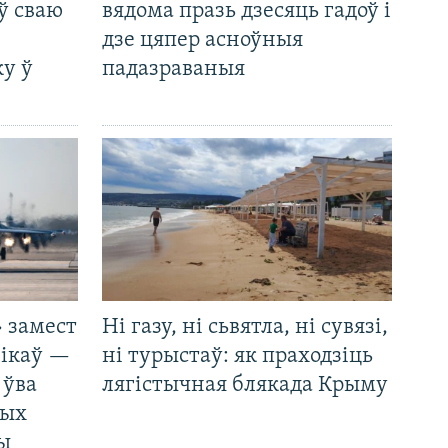
ў сваю
вядома празь дзесяць гадоў і
дзе цяпер асноўныя
у ў
падазраваныя
 замест
Ні газу, ні сьвятла, ні сувязі,
нікаў —
ні турыстаў: як праходзіць
 ўва
лягістычная блякада Крыму
ных
ды