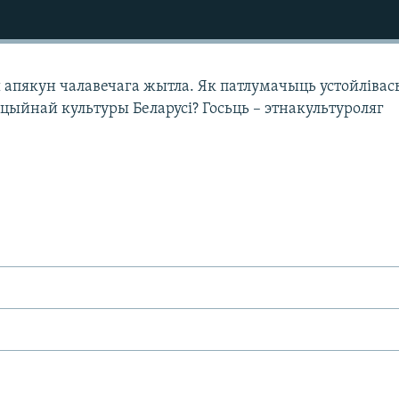
ы апякун чалавечага жытла. Як патлумачыць устойлівас
ыцыйнай культуры Беларусі? Госьць – этнакультуроляг