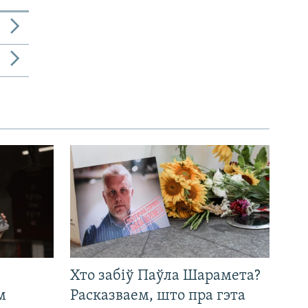
Хто забіў Паўла Шарамета?
м
Расказваем, што пра гэта