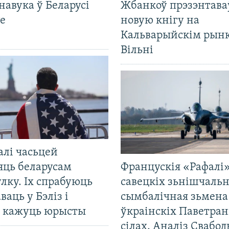
навука ў Беларусі
Жбанкоў прэзэнтава
е
новую кнігу на
Кальварыйскім рынк
Вільні
алі часьцей
яць беларусам
Францускія «Рафалі»
лку. Іх спрабуюць
савецкіх зьнішчаль
ваць у Бэліз і
сымбалічная зьмена
, кажуць юрысты
ўкраінскіх Паветра
сілах. Аналіз Свабо