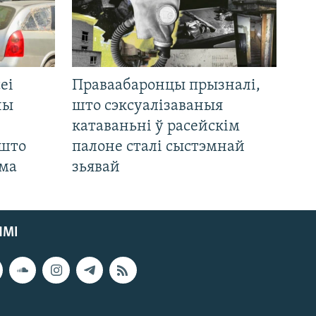
еі
Праваабаронцы прызналі,
ны
што сэксуалізаваныя
катаваньні ў расейскім
 што
палоне сталі сыстэмнай
яма
зьявай
ЯМІ