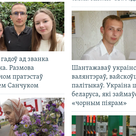
гадоў ад званка
ка. Размова
Шантажаваў украінс
чом пратэстаў
валянтэраў, вайскоў
ем Санчуком
палітыкаў. Украіна 
беларуса, які займаў
«чорным піярам»