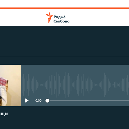
No media source currently avail
0:00
енцы