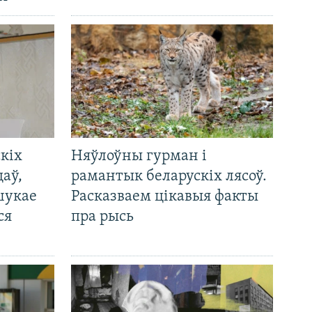
кіх
Няўлоўны гурман і
цаў,
рамантык беларускіх лясоў.
шукае
Расказваем цікавыя факты
ся
пра рысь