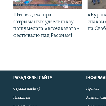
Што вядома пра
«Курап
затрыманых удзельнікаў
спакой
нашумелага «вясёлкавага»
на Сваб
фэстывалю пад Расонамі
РАЗЬДЗЕЛЫ САЙТУ
ІНФАРМ
Стужка навінаў
Пра нас
Падкасты
Абысьці бл