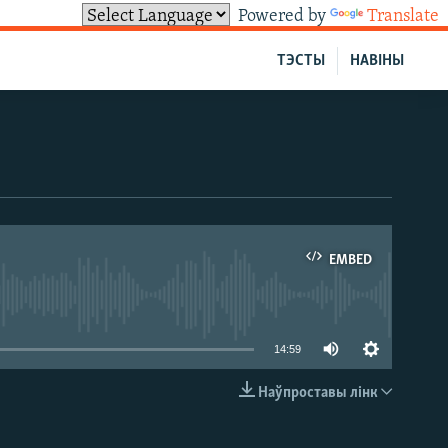
Powered by
Translate
ТЭСТЫ
НАВІНЫ
EMBED
able
14:59
Наўпроставы лінк
EMBED