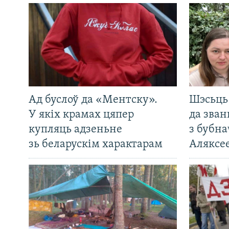
Ад буслоў да «Ментску».
Шэсьць 
У якіх крамах цяпер
да зван
купляць адзеньне
з бубна
зь беларускім характарам
Аляксе