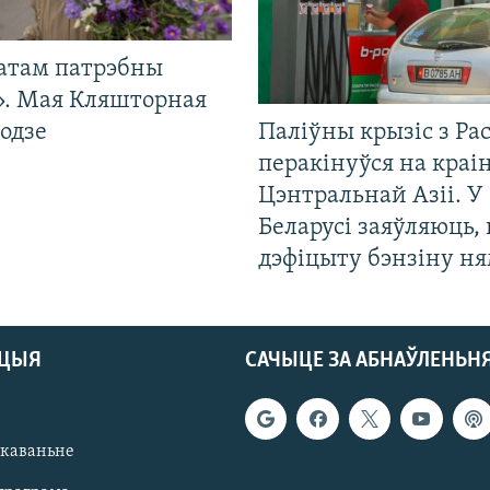
атам патрэбны
». Мая Кляшторная
одзе
Паліўны крызіс з Рас
перакінуўся на краі
Цэнтральнай Азіі. У
Беларусі заяўляюць,
дэфіцыту бэнзіну н
АЦЫЯ
САЧЫЦЕ ЗА АБНАЎЛЕНЬН
якаваньне