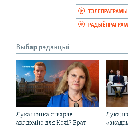
ТЭЛЕПРАГРАМЫ
РАДЫЁПРАГРА
Выбар рэдакцыі
Лукашэнка стварае
Лукашэ
акадэмію для Колі? Брат
«акадэ