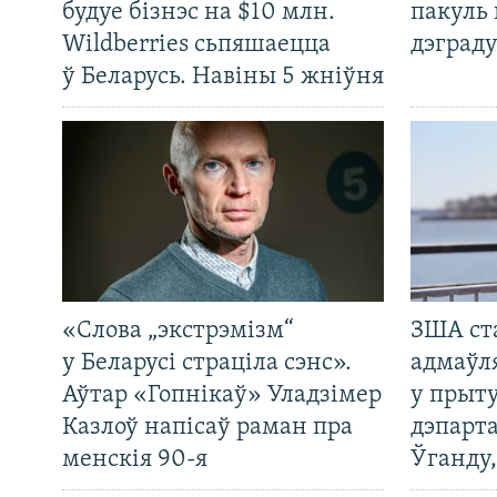
будуе бізнэс на $10 млн.
пакуль 
Wildberries сьпяшаецца
дэграду
ў Беларусь. Навіны 5 жніўня
«Слова „экстрэмізм“
ЗША ст
у Беларусі страціла сэнс».
адмаўл
Аўтар «Гопнікаў» Уладзімер
у прыту
Казлоў напісаў раман пра
дэпарта
менскія 90-я
Ўганду