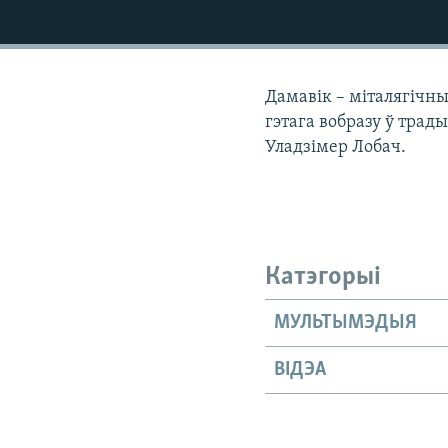
КАЛЯНДАР
НА ХВАЛЯХ СВАБОДЫ
Дамавік – міталягічн
гэтага вобразу ў трад
Уладзімер Лобач.
Катэгорыі
МУЛЬТЫМЭДЫЯ
ВІДЭА