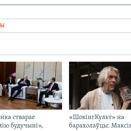
МЫ
нка стварае
«ШокінгКульт» на
мію будучыні»,
барахолаўцы: Максі