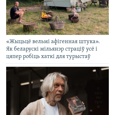
«Жыцьцё вельмі афігенная штука».
Як беларускі мільянэр страціў усё і
цяпер робіць хаткі для турыстаў