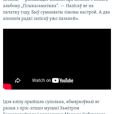
альбому „Псыхасаматыка“. — Напісаў яе на
пачатку году. Быў сумнаваты зімовы настрой. А два
апошнія радкі запісаў ужо пазьней».
Ідэя кліпу прыйшла супольна, абмяркоўвалі яе
разам з прэс-аташэ музыкі Зьмітром