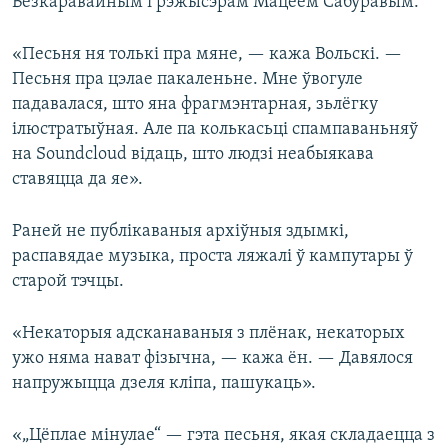
Безкаравайным і рэжысэрам Мацеем Сабуравым.
«Песьня ня толькі пра мяне, — кажа Вольскі. —
Песьня пра цэлае пакаленьне. Мне ўвогуле
падавалася, што яна фрагмэнтарная, зьлёгку
ілюстратыўная. Але па колькасьці спампаваньняў
на Soundcloud відаць, што людзі неабыякава
ставяцца да яе».
Раней не публікаваныя архіўныя здымкі,
распавядае музыка, проста ляжалі ў кампутары ў
старой тэчцы.
«Некаторыя адсканаваныя з плёнак, некаторых
ужо няма нават фізычна, — кажа ён. — Давялося
напружыцца дзеля кліпа, пашукаць».
«„Цёплае мінулае“ — гэта песьня, якая складаецца з