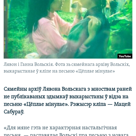
КУЛЬТУРА
МОВА
КАЛЯНДАР
НА ХВАЛЯХ СВАБОДЫ
Лявон і Ганна Вольскія. Фота зь сямейнага архіву Вольскіх,
выкарыстанае ў кліпе на песьню «Цёплае мінулае»
Сямейны архіў Лявона Вольскага з мноствам раней
не публікаваных здымкаў выкарыстаны ў відэа на
песьню «Цёплае мінулае». Рэжысэр кліпа — Мацей
Сабураў.
«Для мяне гэта не характэрная настальгічная
песьня, — распавядае Вольскі пра песьню з новага