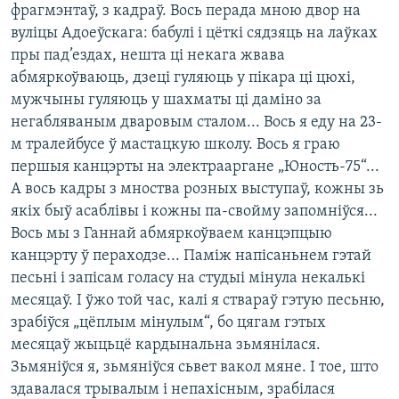
фрагмэнтаў, з кадраў. Вось перада мною двор на
вуліцы Адоеўскага: бабулі і цёткі сядзяць на лаўках
пры пад’ездах, нешта ці некага жвава
абмяркоўваюць, дзеці гуляюць у пікара ці цюхі,
мужчыны гуляюць у шахматы ці даміно за
негабляваным дваровым сталом... Вось я еду на 23-
м тралейбусе ў мастацкую школу. Вось я граю
першыя канцэрты на электрааргане „Юность-75“...
А вось кадры з мноства розных выступаў, кожны зь
якіх быў асаблівы і кожны па-свойму запомніўся...
Вось мы з Ганнай абмяркоўваем канцэпцыю
канцэрту ў пераходзе... Паміж напісаньнем гэтай
песьні і запісам голасу на студыі мінула некалькі
месяцаў. І ўжо той час, калі я ствараў гэтую песьню,
зрабіўся „цёплым мінулым“, бо цягам гэтых
месяцаў жыцьцё кардынальна зьмянілася.
Зьмяніўся я, зьмяніўся сьвет вакол мяне. І тое, што
здавалася трывалым і непахісным, зрабілася