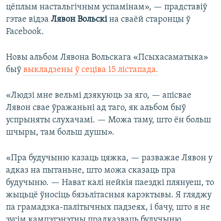
цёплым настальгічным успамінам», — прадставіў
гэтае відэа
Лявон Вольскі
на сваёй старонцы ў
Facebook.
Новы альбом Лявона Вольскага «Псыхасаматыка»
быў
выкладзены ў сеціва 15 лістапада.
«Людзі мне вельмі дзякуюць за яго, — апісвае
Лявон свае ўражаньні ад таго, як альбом быў
успрыняты слухачамі. — Можа таму, што ён больш
шчыры, там больш душы».
«Пра будучыню казаць цяжка, — разважае Лявон у
адказ на пытаньне, што можа сказаць пра
будучыню. — Нават калі нейкія паездкі плянуеш, то
жыцьцё ўносіць бязьлітасныя карэктывы. Я гляджу
па грамадзка-палітычных падзеях, і бачу, што я не
зусім кампэтэнэтны прадказваць будучыню.