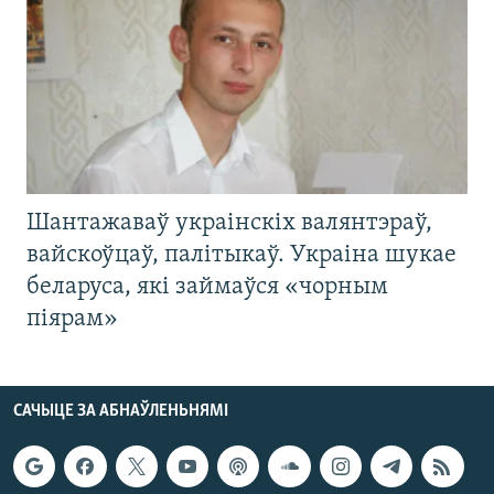
Шантажаваў украінскіх валянтэраў,
вайскоўцаў, палітыкаў. Украіна шукае
беларуса, які займаўся «чорным
піярам»
САЧЫЦЕ ЗА АБНАЎЛЕНЬНЯМІ