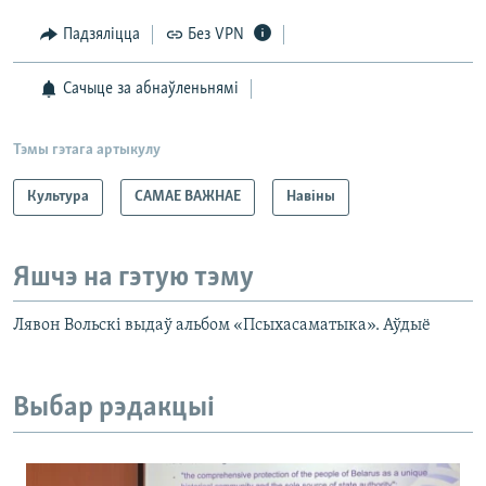
Падзяліцца
Без VPN
Сачыце за абнаўленьнямі
Тэмы гэтага артыкулу
Культура
САМАЕ ВАЖНАЕ
Навіны
Яшчэ на гэтую тэму
Лявон Вольскі выдаў альбом «Псыхасаматыка». Аўдыё
Выбар рэдакцыі