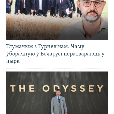
Тлумачым з Гурневічам. Чаму
ўборачную ў Беларусі ператвараюць у
цырк