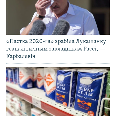
«Пастка 2020-га» зрабіла Лукашэнку
геапалітычным закладнікам Расеі, —
Карбалевіч