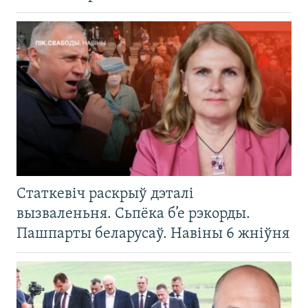
Статкевіч раскрыў дэталі
вызваленьня. Сьпёка б’е рэкорды.
Пашпарты беларусаў. Навіны 6 жніўня