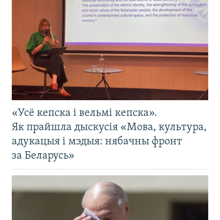
«Усё кепска і вельмі кепска».
Як прайшла дыскусія «Мова, культура,
адукацыя і мэдыя: нябачны фронт
за Беларусь»