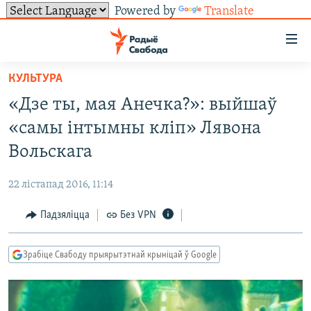
Powered by
Translate
Лінкі
ўнівэрсальнага
доступу
КУЛЬТУРА
НАВІНЫ
Перайсьці
«Дзе ты, мая Анечка?»: выйшаў
да
ТОЛЬКІ НА СВАБОДЗЕ
УСЕ НАВІНЫ
«самы інтымны кліп» Лявона
галоўнага
СУВЯЗЬ
ВІДЭА І ФОТА
ТЭСТЫ
зьместу
Вольскага
Перайсьці
ПАДПІСАЦЦА
ЛЮДЗІ
БЛОГІ
АБЫСЬЦІ БЛЯКАВАНЬНЕ
да
22 лістапад 2016, 11:14
ПАЛІТЫКА
ГІСТОРЫЯ НА СВАБОДЗЕ
ПАДЗЯЛІЦЦА ІНФАРМАЦЫЯЙ
RSS
галоўнай
САЧЫЦЕ ЗА АБНАЎЛЕНЬНЯМІ
Падзяліцца
Без VPN
навігацыі
ЭКАНОМІКА
ПАДКАСТЫ
ПАДКАСТЫ
Перайсьці
ВАЙНА
КНІГІ
FACEBOOK
да
Зрабіце Свабоду прыярытэтнай крыніцай ў Google
БЕЛАРУСЫ НА ВАЙНЕ
АЎДЫЁКНІГІ
TWITTER
пошуку
ПАЛІТВЯЗЬНІ
PREMIUM
Усе сайты РС/РСЭ