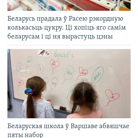
Беларусь прадала ў Расею рэкордную
колькасьць цукру. Ці хопіць яго самім
беларусам і ці ня вырастуць цэны
Беларуская школа ў Варшаве абвяшчае
пяты набор