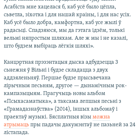
Асабіста мне хацелася б, каб усё было цёпла,
сьветла, зіхотка і для нашай краіны, і для нас усіх.
Каб усё было добра, камфортна, каб усе жылі ў
радасьці. Спадзяюся, мы да гэтага ідзём, толькі
вельмі няпростым шляхам. Але ж мы і не казалі,
што будзем выбіраць лёгкія шляхі».
Канцэртная прэзэнтацыя дыска адбудзецца 3
сьнежня ў Вільні і будзе складацца з двух
аддзяленьняў. Першае будзе прысьвечана
лірычным песьням, другое — дынамічным рок-
кампазыцыям. Прагучыць новы альбом
«Псыхасаматыка», а таксама лепшыя песьні з
«Грамадазнаўства» (2014), іншых альбомаў і
праектаў музыкі. Бясплатныя візы
можна
атрымаць
пры падачы дакумэнтаў не пазьней за 24
лістапада.