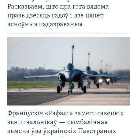
Расказваем, што пра гэта вядома
празь дзесяць гадоў і дзе цяпер
асноўныя падазраваныя
Францускія «Рафалі» замест савецкіх
зьнішчальнікаў — сымбалічная
зьмена ўва ўкраінскіх Паветраных