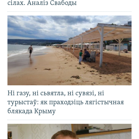
сілах. Аналіз Свабоды
Ні газу, ні сьвятла, ні сувязі, ні
турыстаў: як праходзіць лягістычная
блякада Крыму