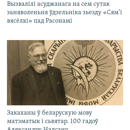
Вызвалілі асуджанага на сем сутак
зьняволеньня ўдзельніка зьезду «Сям’і
вясёлкі» пад Расонамі
Закаханы ў беларускую мову
матэматык і сьвятар. 100 гадоў
Аляксандру Надсану