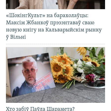
«ШокінгКульт» на барахолаўцы:
Максім Жбанкоў прэзэнтаваў сваю
новую кнігу на Кальварыйскім рынку
ў Вільні
Хто забіў Паўла Шарамета?