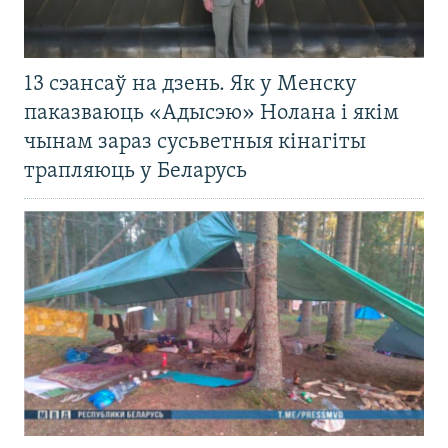
13 сэансаў на дзень. Як у Менску
паказваюць «Адысэю» Нолана і якім
чынам зараз сусьветныя кінагіты
трапляюць у Беларусь