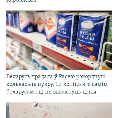
Карбалевіч
Беларусь прадала ў Расею рэкордную
колькасьць цукру. Ці хопіць яго самім
беларусам і ці ня вырастуць цэны