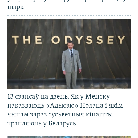
цырк
13 сэансаў на дзень. Як у Менску
паказваюць «Адысэю» Нолана і якім
чынам зараз сусьветныя кінагіты
трапляюць у Беларусь