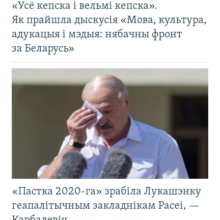
«Усё кепска і вельмі кепска».
Як прайшла дыскусія «Мова, культура,
адукацыя і мэдыя: нябачны фронт
за Беларусь»
«Пастка 2020-га» зрабіла Лукашэнку
геапалітычным закладнікам Расеі, —