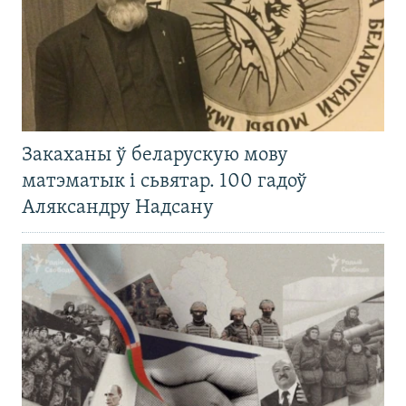
Закаханы ў беларускую мову
матэматык і сьвятар. 100 гадоў
Аляксандру Надсану