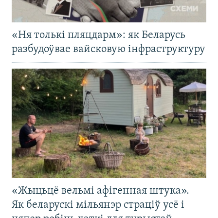
«Ня толькі пляцдарм»: як Беларусь
разбудоўвае вайсковую інфраструктуру
«Жыцьцё вельмі афігенная штука».
Як беларускі мільянэр страціў усё і