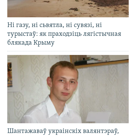
Ні газу, ні сьвятла, ні сувязі, ні
турыстаў: як праходзіць лягістычная
блякада Крыму
Шантажаваў украінскіх валянтэраў,