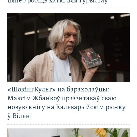
цяпер робіць хаткі для турыстаў
«ШокінгКульт» на барахолаўцы:
Максім Жбанкоў прэзэнтаваў сваю
новую кнігу на Кальварыйскім рынку
ў Вільні