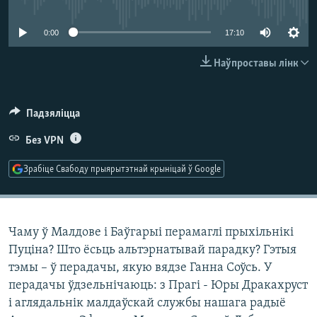
No media source currently available
КУЛЬТУРА
МОВА
КАЛЯНДАР
НА ХВАЛЯХ СВАБОДЫ
0:00
17:10
Наўпроставы лінк
Падзяліцца
Без VPN
Зрабіце Свабоду прыярытэтнай крыніцай ў Google
Чаму ў Малдове і Баўгарыі перамаглі прыхільнікі
Пуціна? Што ёсьць альтэрнатывай парадку? Гэтыя
тэмы – ў перадачы, якую вядзе Ганна Соўсь. У
перадачы ўдзельнічаюць: з Прагі - Юры Дракахруст
і аглядальнік малдаўскай службы нашага радыё