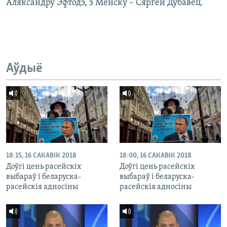
Аляксандру Эфтодэ, з Менску – Сяргей Дубавец.
Аўдыё
18:15, 16 САКАВІК 2018
18:00, 16 САКАВІК 2018
Доўгі цень расейскіх
Доўгі цень расейскіх
выбараў і беларуска-
выбараў і беларуска-
расейскія адносіны
расейскія адносіны