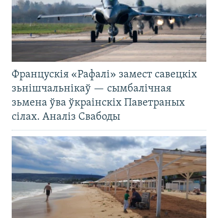
Францускія «Рафалі» замест савецкіх
зьнішчальнікаў — сымбалічная
зьмена ўва ўкраінскіх Паветраных
сілах. Аналіз Свабоды