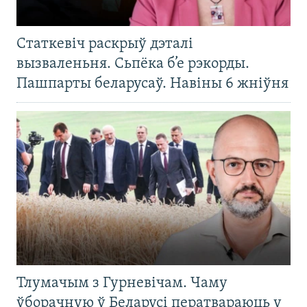
Статкевіч раскрыў дэталі
вызваленьня. Сьпёка б’е рэкорды.
Пашпарты беларусаў. Навіны 6 жніўня
Тлумачым з Гурневічам. Чаму
ўборачную ў Беларусі ператвараюць у