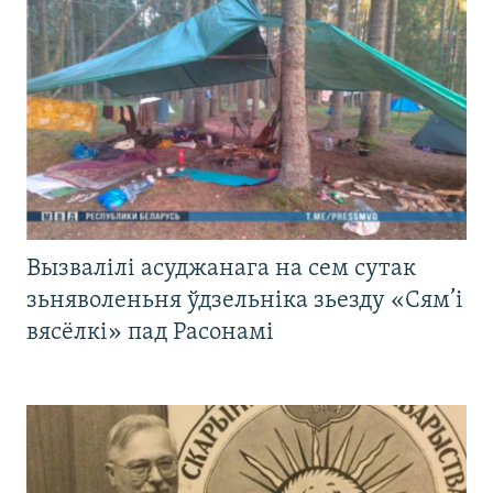
Вызвалілі асуджанага на сем сутак
зьняволеньня ўдзельніка зьезду «Сям’і
вясёлкі» пад Расонамі