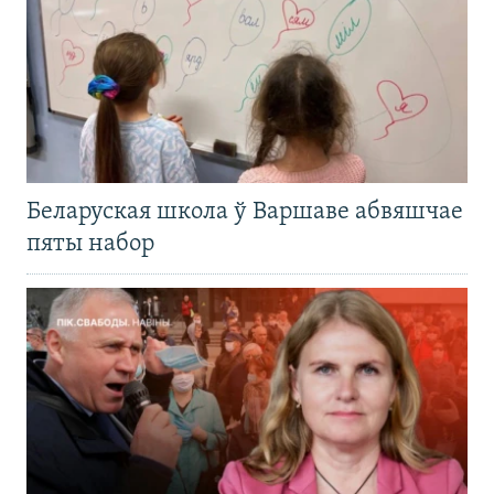
Беларуская школа ў Варшаве абвяшчае
пяты набор