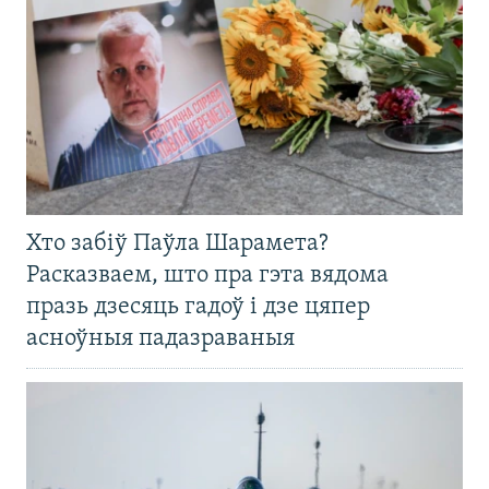
Хто забіў Паўла Шарамета?
Расказваем, што пра гэта вядома
празь дзесяць гадоў і дзе цяпер
асноўныя падазраваныя