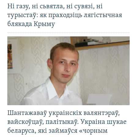
Ні газу, ні сьвятла, ні сувязі, ні
турыстаў: як праходзіць лягістычная
блякада Крыму
Шантажаваў украінскіх валянтэраў,
вайскоўцаў, палітыкаў. Украіна шукае
беларуса, які займаўся «чорным