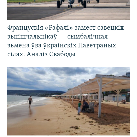
Францускія «Рафалі» замест савецкіх
зьнішчальнікаў — сымбалічная
зьмена ўва ўкраінскіх Паветраных
сілах. Аналіз Свабоды