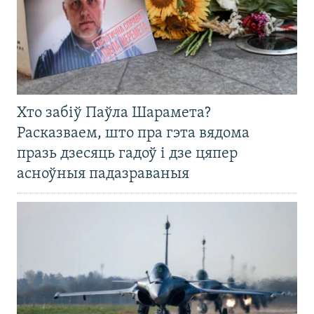
Хто забіў Паўла Шарамета?
Расказваем, што пра гэта вядома
празь дзесяць гадоў і дзе цяпер
асноўныя падазраваныя