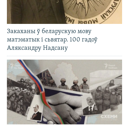
Закаханы ў беларускую мову
матэматык і сьвятар. 100 гадоў
Аляксандру Надсану