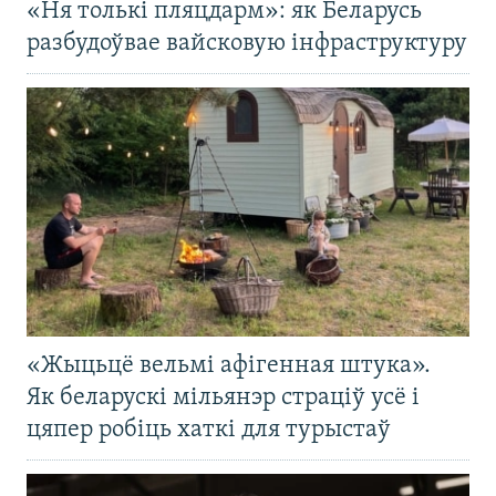
«Ня толькі пляцдарм»: як Беларусь
разбудоўвае вайсковую інфраструктуру
«Жыцьцё вельмі афігенная штука».
Як беларускі мільянэр страціў усё і
цяпер робіць хаткі для турыстаў