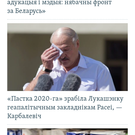
адукацыя і мэдыя: нябачны фронт
за Беларусь»
«Пастка 2020-га» зрабіла Лукашэнку
геапалітычным закладнікам Расеі, —
Карбалевіч