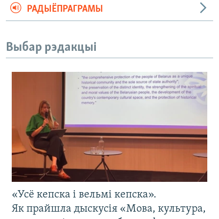
РАДЫЁПРАГРАМЫ
Выбар рэдакцыі
«Усё кепска і вельмі кепска».
Як прайшла дыскусія «Мова, культура,