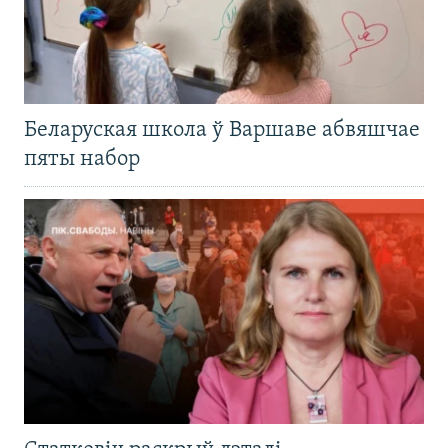
Беларуская школа ў Варшаве абвяшчае
пяты набор