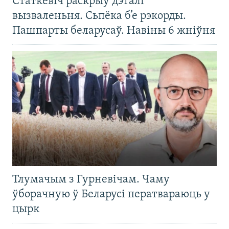
Статкевіч раскрыў дэталі
вызваленьня. Сьпёка б’е рэкорды.
Пашпарты беларусаў. Навіны 6 жніўня
Тлумачым з Гурневічам. Чаму
ўборачную ў Беларусі ператвараюць у
цырк