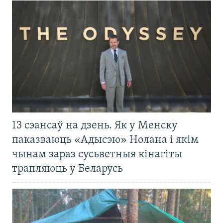
13 сэансаў на дзень. Як у Менску
паказваюць «Адысэю» Нолана і якім
чынам зараз сусьветныя кінагіты
трапляюць у Беларусь