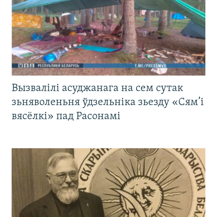
Вызвалілі асуджанага на сем сутак
зьняволеньня ўдзельніка зьезду «Сям’і
вясёлкі» пад Расонамі