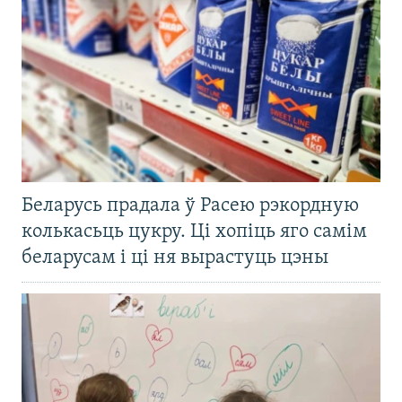
Беларусь прадала ў Расею рэкордную
колькасьць цукру. Ці хопіць яго самім
беларусам і ці ня вырастуць цэны