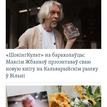
«ШокінгКульт» на барахолаўцы:
Максім Жбанкоў прэзэнтаваў сваю
новую кнігу на Кальварыйскім рынку
ў Вільні