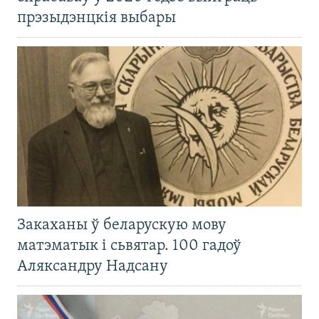
прэзыдэнцкія выбары
Закаханы ў беларускую мову
матэматык і сьвятар. 100 гадоў
Аляксандру Надсану