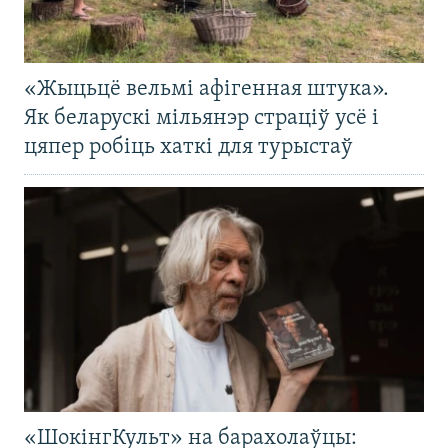
«Жыцьцё вельмі афігенная штука».
Як беларускі мільянэр страціў усё і
цяпер робіць хаткі для турыстаў
«ШокінгКульт» на барахолаўцы: