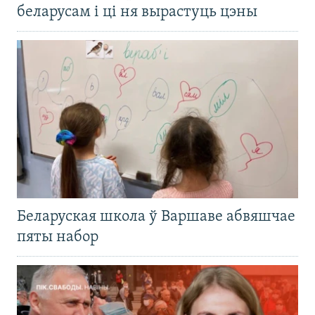
беларусам і ці ня вырастуць цэны
Беларуская школа ў Варшаве абвяшчае
пяты набор