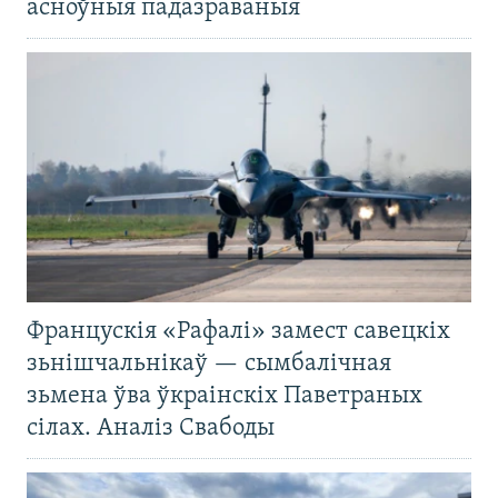
асноўныя падазраваныя
Францускія «Рафалі» замест савецкіх
зьнішчальнікаў — сымбалічная
зьмена ўва ўкраінскіх Паветраных
сілах. Аналіз Свабоды