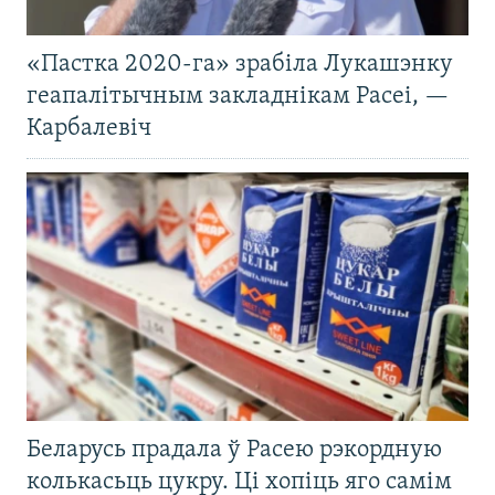
«Пастка 2020-га» зрабіла Лукашэнку
геапалітычным закладнікам Расеі, —
Карбалевіч
Беларусь прадала ў Расею рэкордную
колькасьць цукру. Ці хопіць яго самім