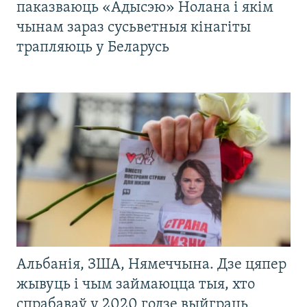
паказваюць «Адысэю» Нолана і якім
чынам зараз сусьветныя кінагіты
трапляюць у Беларусь
Альбанія, ЗША, Нямеччына. Дзе цяпер
жывуць і чым займаюцца тыя, хто
спрабаваў у 2020 годзе выйграць