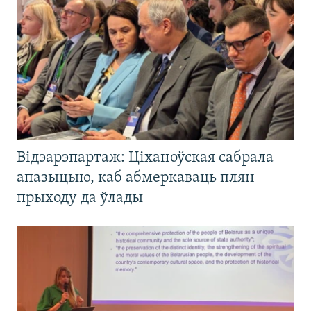
Відэарэпартаж: Ціханоўская сабрала
апазыцыю, каб абмеркаваць плян
прыходу да ўлады