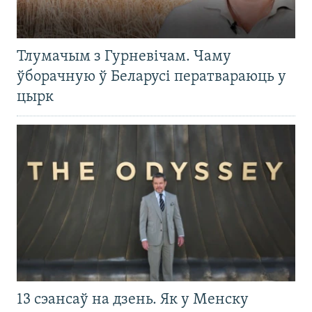
Тлумачым з Гурневічам. Чаму
ўборачную ў Беларусі ператвараюць у
цырк
13 сэансаў на дзень. Як у Менску