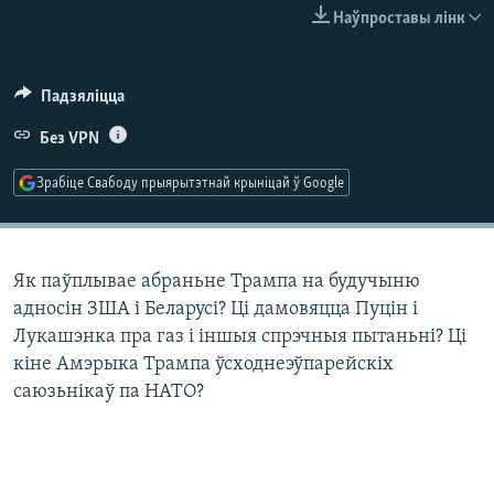
КУЛЬТУРА
МОВА
Наўпроставы лінк
КАЛЯНДАР
НА ХВАЛЯХ СВАБОДЫ
Падзяліцца
Без VPN
Зрабіце Свабоду прыярытэтнай крыніцай ў Google
Як паўплывае абраньне Трампа на будучыню
адносін ЗША і Беларусі? Ці дамовяцца Пуцін і
Лукашэнка пра газ і іншыя спрэчныя пытаньні? Ці
кіне Амэрыка Трампа ўсходнеэўпарейскіх
саюзьнікаў па НАТО?