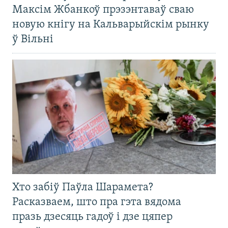
Максім Жбанкоў прэзэнтаваў сваю
новую кнігу на Кальварыйскім рынку
ў Вільні
Хто забіў Паўла Шарамета?
Расказваем, што пра гэта вядома
празь дзесяць гадоў і дзе цяпер