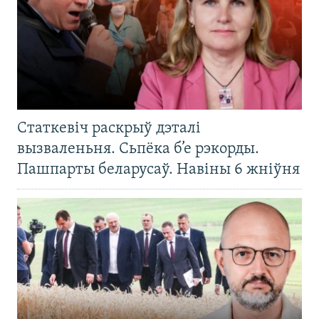
Статкевіч раскрыў дэталі
вызваленьня. Сьпёка б’е рэкорды.
Пашпарты беларусаў. Навіны 6 жніўня