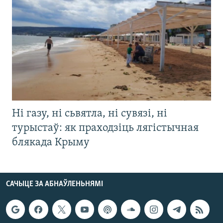
Ні газу, ні сьвятла, ні сувязі, ні
турыстаў: як праходзіць лягістычная
блякада Крыму
САЧЫЦЕ ЗА АБНАЎЛЕНЬНЯМІ