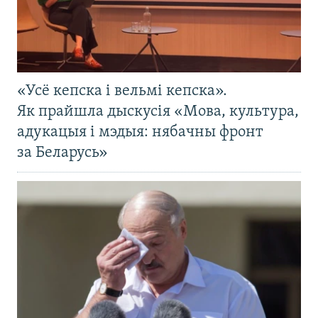
«Усё кепска і вельмі кепска».
Як прайшла дыскусія «Мова, культура,
адукацыя і мэдыя: нябачны фронт
за Беларусь»