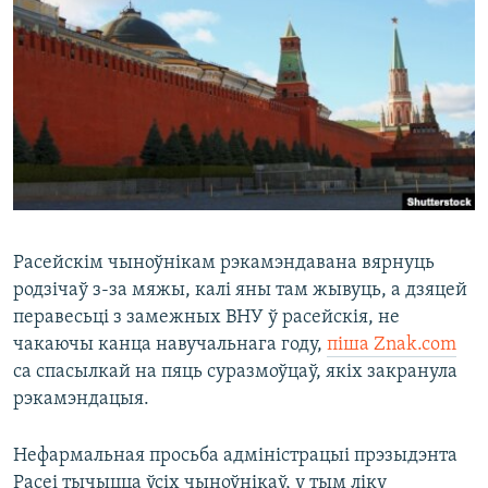
КУЛЬТУРА
МОВА
КАЛЯНДАР
НА ХВАЛЯХ СВАБОДЫ
Расейскім чыноўнікам рэкамэндавана вярнуць
родзічаў з-за мяжы, калі яны там жывуць, а дзяцей
перавесьці з замежных ВНУ ў расейскія, не
чакаючы канца навучальнага году,
піша Znak.com
са спасылкай на пяць суразмоўцаў, якіх закранула
рэкамэндацыя.
Нефармальная просьба адміністрацыі прэзыдэнта
Расеі тычыцца ўсіх чыноўнікаў, у тым ліку