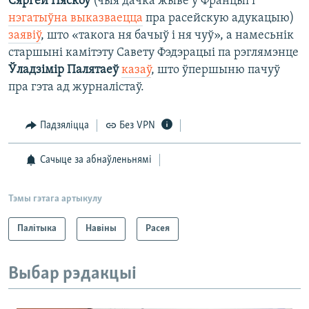
Сяргей Пяскоў
(чыя дачка жыве ў Францыі і
нэгатыўна выказваецца
пра расейскую адукацыю)
заявіў
, што «такога ня бачыў і ня чуў», а намесьнік
старшыні камітэту Савету Фэдэрацыі па рэглямэнце
Ўладзімір Палятаеў
казаў
, што ўпершыню пачуў
пра гэта ад журналістаў.
Падзяліцца
Без VPN
Сачыце за абнаўленьнямі
Тэмы гэтага артыкулу
Палітыка
Навіны
Расея
Выбар рэдакцыі