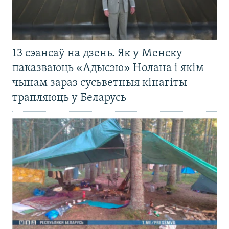
13 сэансаў на дзень. Як у Менску
паказваюць «Адысэю» Нолана і якім
чынам зараз сусьветныя кінагіты
трапляюць у Беларусь