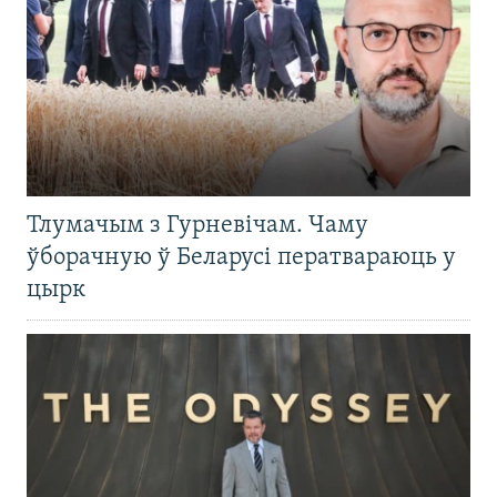
Тлумачым з Гурневічам. Чаму
ўборачную ў Беларусі ператвараюць у
цырк