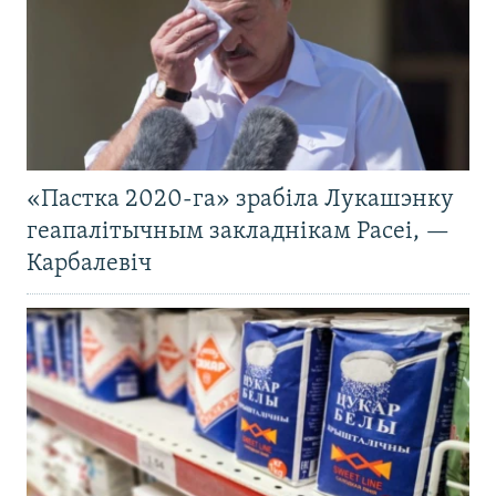
«Пастка 2020-га» зрабіла Лукашэнку
геапалітычным закладнікам Расеі, —
Карбалевіч