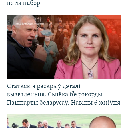
пяты набор
Статкевіч раскрыў дэталі
вызваленьня. Сьпёка б’е рэкорды.
Пашпарты беларусаў. Навіны 6 жніўня