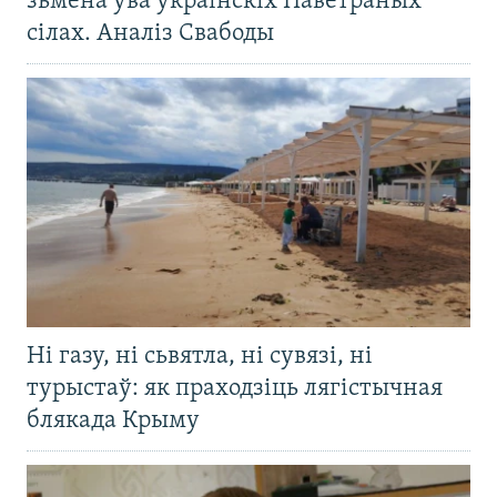
зьмена ўва ўкраінскіх Паветраных
сілах. Аналіз Свабоды
Ні газу, ні сьвятла, ні сувязі, ні
турыстаў: як праходзіць лягістычная
блякада Крыму