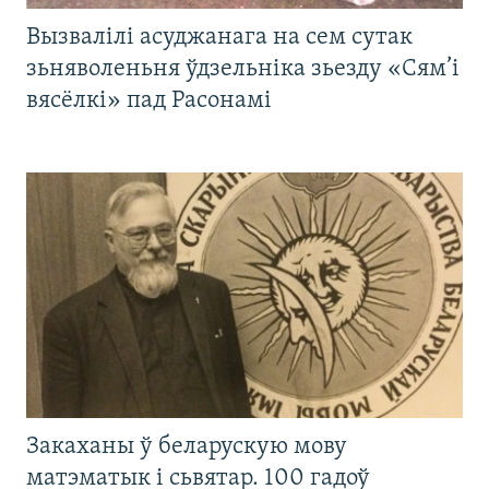
Вызвалілі асуджанага на сем сутак
зьняволеньня ўдзельніка зьезду «Сям’і
вясёлкі» пад Расонамі
Закаханы ў беларускую мову
матэматык і сьвятар. 100 гадоў