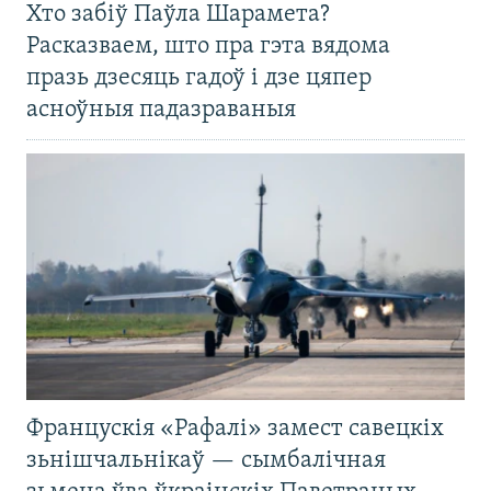
Хто забіў Паўла Шарамета?
Расказваем, што пра гэта вядома
празь дзесяць гадоў і дзе цяпер
асноўныя падазраваныя
Францускія «Рафалі» замест савецкіх
зьнішчальнікаў — сымбалічная