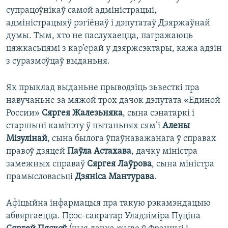
супрацоўнікаў самой адміністрацыі,
адміністрацыяў рэгіёнаў і дэпутатаў Дзяржаўнай
думы. Тым, хто не паслухаецца, пагражаюць
цяжкасьцямі з кар’ерай у дзяржсэктары, кажа адзін
з суразмоўцаў выданьня.
Як прыклад выданьне прыводзіць зьвесткі пра
навучаньне за мяжой трох дачок дэпутата «Единой
России»
Сяргея Жалезьняка
, сына сэнатаркі і
старшыні камітэту ў пытаньнях сям’і
Алены
Мізулінай
, сына былога ўпаўнаважанага ў справах
правоў дзяцей
Паўла Астахава
, дачку міністра
замежных справаў
Сяргея Лаўрова
, сына міністра
прамысловасьці
Дзяніса Мантурава
.
Афіцыйна інфармацыя пра такую рэкамэндацыю
абвяргаецца. Прэс-сакратар Уладзіміра Пуціна