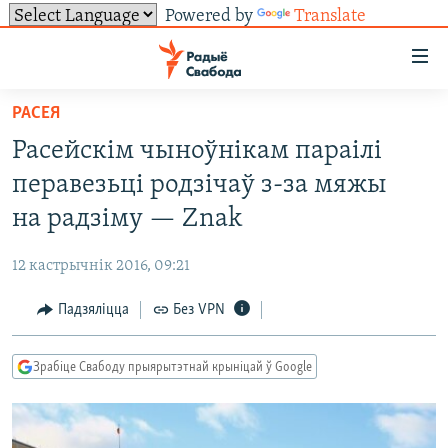
Powered by
Translate
Лінкі
ўнівэрсальнага
доступу
РАСЕЯ
НАВІНЫ
Перайсьці
Расейскім чыноўнікам параілі
да
ТОЛЬКІ НА СВАБОДЗЕ
УСЕ НАВІНЫ
перавезьці родзічаў з-за мяжы
галоўнага
СУВЯЗЬ
ВІДЭА І ФОТА
ТЭСТЫ
зьместу
на радзіму — Znak
Перайсьці
ПАДПІСАЦЦА
ЛЮДЗІ
БЛОГІ
АБЫСЬЦІ БЛЯКАВАНЬНЕ
да
12 кастрычнік 2016, 09:21
ПАЛІТЫКА
ГІСТОРЫЯ НА СВАБОДЗЕ
ПАДЗЯЛІЦЦА ІНФАРМАЦЫЯЙ
RSS
галоўнай
САЧЫЦЕ ЗА АБНАЎЛЕНЬНЯМІ
Падзяліцца
Без VPN
навігацыі
ЭКАНОМІКА
ПАДКАСТЫ
ПАДКАСТЫ
Перайсьці
ВАЙНА
КНІГІ
FACEBOOK
да
Зрабіце Свабоду прыярытэтнай крыніцай ў Google
БЕЛАРУСЫ НА ВАЙНЕ
АЎДЫЁКНІГІ
TWITTER
пошуку
ПАЛІТВЯЗЬНІ
PREMIUM
Усе сайты РС/РСЭ