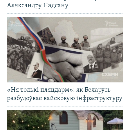
Аляксандру Надсану
«Ня толькі пляцдарм»: як Беларусь
разбудоўвае вайсковую інфраструктуру