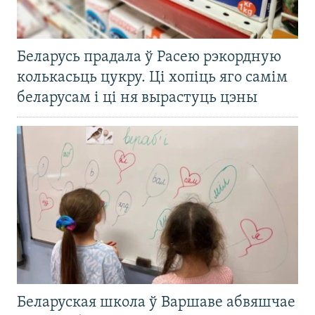
Беларусь прадала ў Расею рэкордную
колькасьць цукру. Ці хопіць яго самім
беларусам і ці ня вырастуць цэны
Беларуская школа ў Варшаве абвяшчае