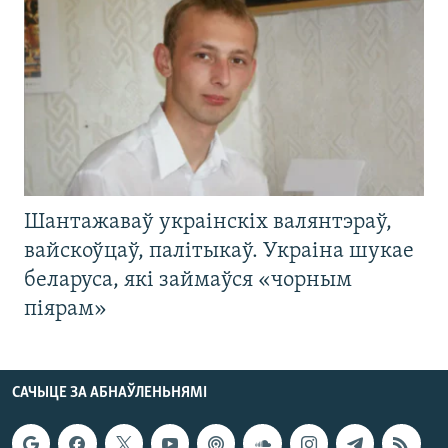
Шантажаваў украінскіх валянтэраў,
вайскоўцаў, палітыкаў. Украіна шукае
беларуса, які займаўся «чорным
піярам»
САЧЫЦЕ ЗА АБНАЎЛЕНЬНЯМІ