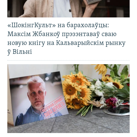
«ШокінгКульт» на барахолаўцы:
Максім Жбанкоў прэзэнтаваў сваю
новую кнігу на Кальварыйскім рынку
ў Вільні