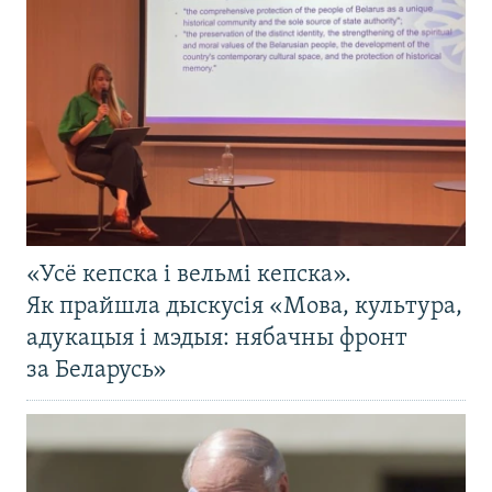
«Усё кепска і вельмі кепска».
Як прайшла дыскусія «Мова, культура,
адукацыя і мэдыя: нябачны фронт
за Беларусь»