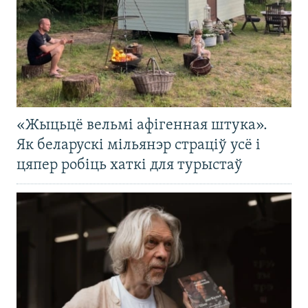
«Жыцьцё вельмі афігенная штука».
Як беларускі мільянэр страціў усё і
цяпер робіць хаткі для турыстаў