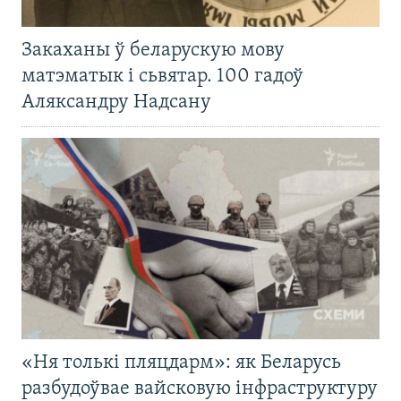
Закаханы ў беларускую мову
матэматык і сьвятар. 100 гадоў
Аляксандру Надсану
«Ня толькі пляцдарм»: як Беларусь
разбудоўвае вайсковую інфраструктуру