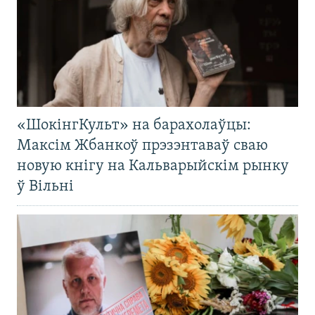
«ШокінгКульт» на барахолаўцы:
Максім Жбанкоў прэзэнтаваў сваю
новую кнігу на Кальварыйскім рынку
ў Вільні