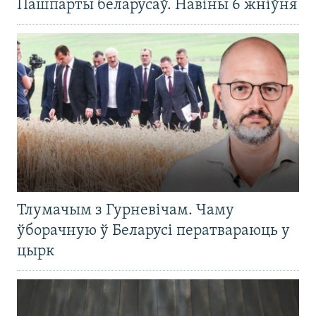
Пашпарты беларусаў. Навіны 6 жніўня
Тлумачым з Гурневічам. Чаму
ўборачную ў Беларусі ператвараюць у
цырк