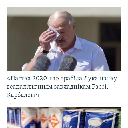
«Пастка 2020-га» зрабіла Лукашэнку
геапалітычным закладнікам Расеі, —
Карбалевіч