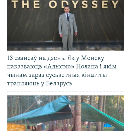
13 сэансаў на дзень. Як у Менску
паказваюць «Адысэю» Нолана і якім
чынам зараз сусьветныя кінагіты
трапляюць у Беларусь