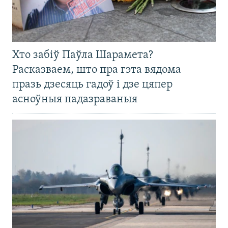
Хто забіў Паўла Шарамета?
Расказваем, што пра гэта вядома
празь дзесяць гадоў і дзе цяпер
асноўныя падазраваныя