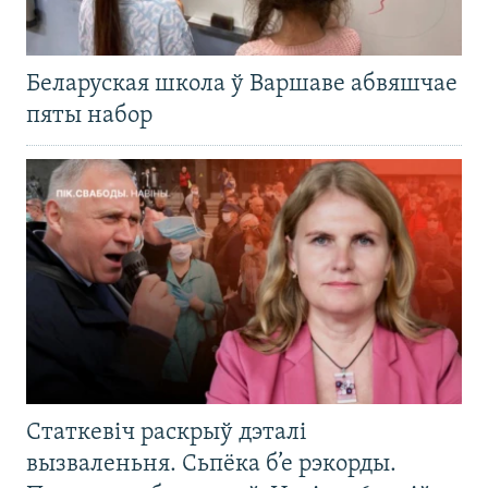
Беларуская школа ў Варшаве абвяшчае
пяты набор
Статкевіч раскрыў дэталі
вызваленьня. Сьпёка б’е рэкорды.