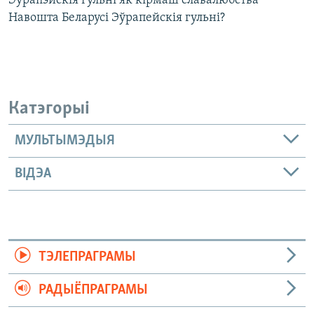
Эўрапэйскія гульні як кірмаш славалюбства
Навошта Беларусі Эўрапейскія гульні?
Катэгорыі
МУЛЬТЫМЭДЫЯ
ВІДЭА
ТЭЛЕПРАГРАМЫ
РАДЫЁПРАГРАМЫ