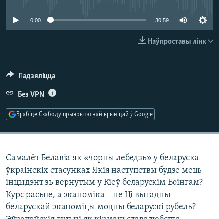
КУЛЬТУРА
МОВА
0:00
30:59
КАЛЯНДАР
НА ХВАЛЯХ СВАБОДЫ
Наўпроставы лінк
Падзяліцца
Без VPN
Зрабіце Свабоду прыярытэтнай крыніцай ў Google
Самалёт Белавіа як «чорны лебедзь» у беларуска-
ўкраінскіх стасунках Якія наступствы будзе мець
інцыдэнт зь вернутым у Кіеў беларускім Боінгам?
Курс расьце, а эканоміка – не Ці выгадны
беларускай эканоміцы моцны беларускі рубель?