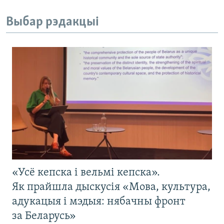
Выбар рэдакцыі
«Усё кепска і вельмі кепска».
Як прайшла дыскусія «Мова, культура,
адукацыя і мэдыя: нябачны фронт
за Беларусь»