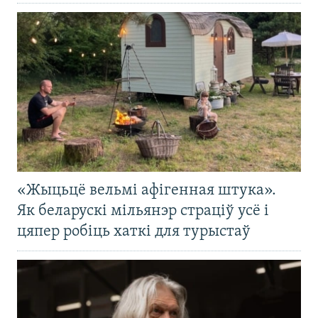
«Жыцьцё вельмі афігенная штука».
Як беларускі мільянэр страціў усё і
цяпер робіць хаткі для турыстаў