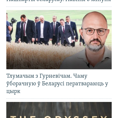
Тлумачым з Гурневічам. Чаму
ўборачную ў Беларусі ператвараюць у
цырк