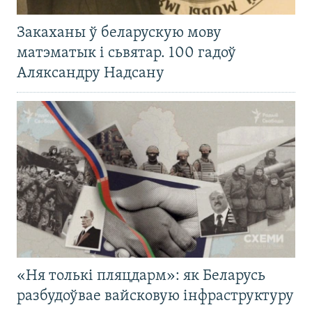
Закаханы ў беларускую мову
матэматык і сьвятар. 100 гадоў
Аляксандру Надсану
«Ня толькі пляцдарм»: як Беларусь
разбудоўвае вайсковую інфраструктуру