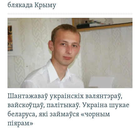
блякада Крыму
Шантажаваў украінскіх валянтэраў,
вайскоўцаў, палітыкаў. Украіна шукае
беларуса, які займаўся «чорным
піярам»