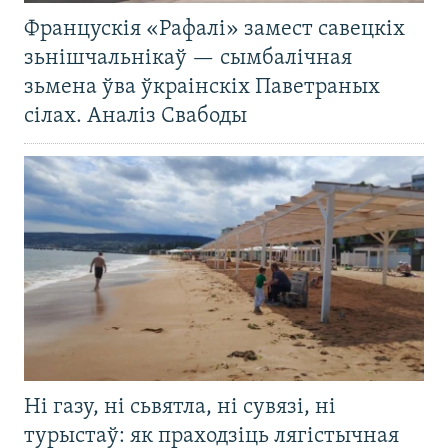
Францускія «Рафалі» замест савецкіх
зьнішчальнікаў — сымбалічная
зьмена ўва ўкраінскіх Паветраных
сілах. Аналіз Свабоды
Ні газу, ні сьвятла, ні сувязі, ні
турыстаў: як праходзіць лягістычная