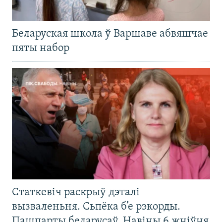
Беларуская школа ў Варшаве абвяшчае
пяты набор
Статкевіч раскрыў дэталі
вызваленьня. Сьпёка б’е рэкорды.
Пашпарты беларусаў. Навіны 6 жніўня