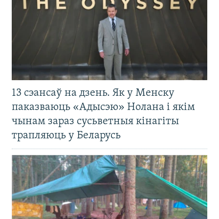
13 сэансаў на дзень. Як у Менску
паказваюць «Адысэю» Нолана і якім
чынам зараз сусьветныя кінагіты
трапляюць у Беларусь