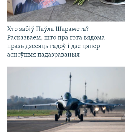
Хто забіў Паўла Шарамета?
Расказваем, што пра гэта вядома
празь дзесяць гадоў і дзе цяпер
асноўныя падазраваныя