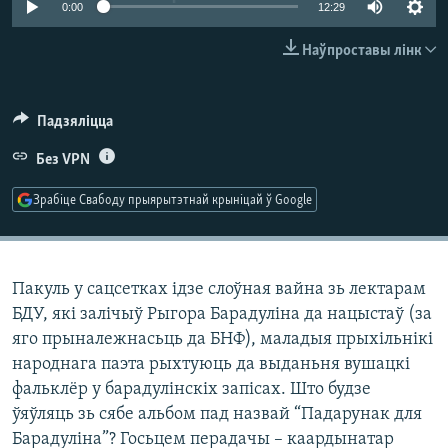
0:00
12:29
КУЛЬТУРА
МОВА
КАЛЯНДАР
НА ХВАЛЯХ СВАБОДЫ
Наўпроставы лінк
Падзяліцца
Без VPN
Зрабіце Свабоду прыярытэтнай крыніцай ў Google
Пакуль у сацсетках ідзе слоўная вайна зь лектарам
БДУ, які залічыў Рыгора Барадуліна да нацыстаў (за
яго прыналежнасьць да БНФ), маладыя прыхільнікі
народнага паэта рыхтуюць да выданьня вушацкі
фальклёр у барадулінскіх запісах. Што будзе
ўяўляць зь сябе альбом пад назвай “Падарунак для
Барадуліна”? Госьцем перадачы – каардынатар