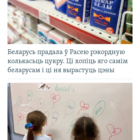
Беларусь прадала ў Расею рэкордную
колькасьць цукру. Ці хопіць яго самім
беларусам і ці ня вырастуць цэны