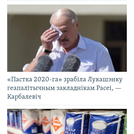
«Пастка 2020-га» зрабіла Лукашэнку
геапалітычным закладнікам Расеі, —
Карбалевіч