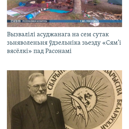
Вызвалілі асуджанага на сем сутак
зьняволеньня ўдзельніка зьезду «Сям’і
вясёлкі» пад Расонамі