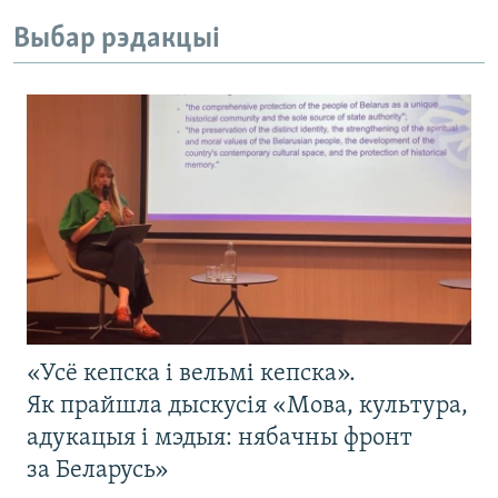
Выбар рэдакцыі
«Усё кепска і вельмі кепска».
Як прайшла дыскусія «Мова, культура,
адукацыя і мэдыя: нябачны фронт
за Беларусь»