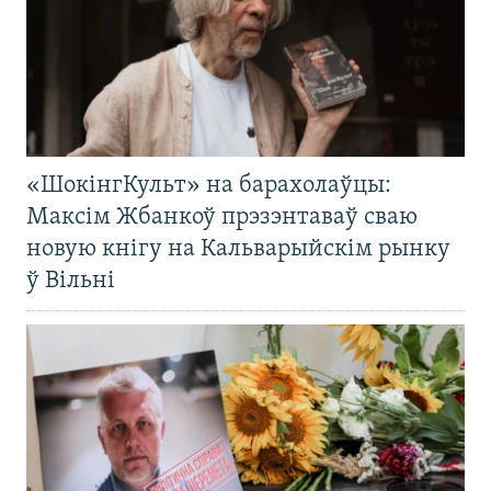
«ШокінгКульт» на барахолаўцы:
Максім Жбанкоў прэзэнтаваў сваю
новую кнігу на Кальварыйскім рынку
ў Вільні