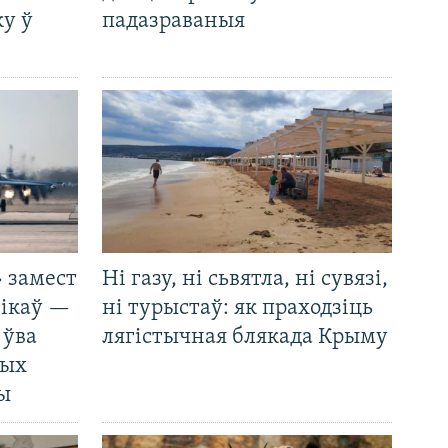
у ў
падазраваныя
 замест
Ні газу, ні сьвятла, ні сувязі,
нікаў —
ні турыстаў: як праходзіць
 ўва
лягістычная блякада Крыму
ных
ды