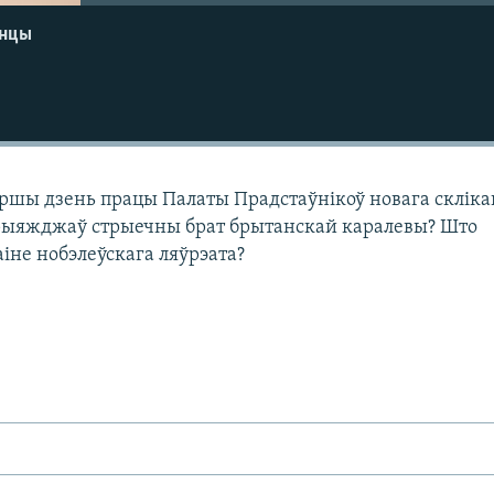
енцы
ршы дзень працы Палаты Прадстаўнікоў новага скліка
прыяжджаў стрыечны брат брытанскай каралевы? Што
аіне нобэлеўскага ляўрэата?