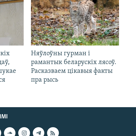
кіх
Няўлоўны гурман і
цаў,
рамантык беларускіх лясоў.
шукае
Расказваем цікавыя факты
ся
пра рысь
ЯМІ