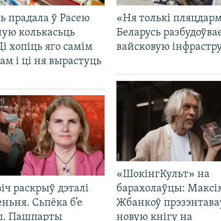
ь прадала ў Расею
«Ня толькі пляцдарм
ную колькасьць
Беларусь разбудоўва
Ці хопіць яго самім
вайсковую інфрастр
ам і ці ня вырастуць
«ШокінгКульт» на
іч раскрыў дэталі
барахолаўцы: Максі
ньня. Сьпёка б’е
Жбанкоў прэзэнтава
ы. Пашпарты
новую кнігу на