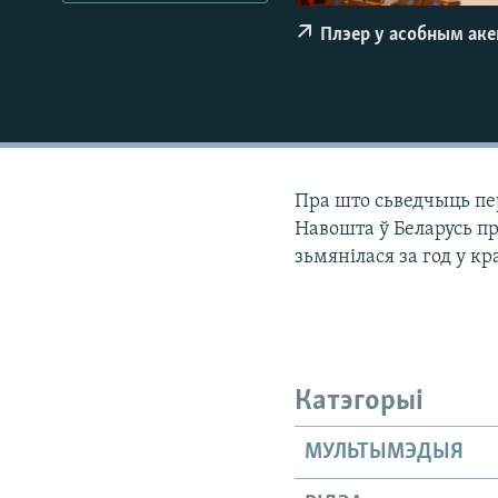
КАЛЯНДАР
НА ХВАЛЯХ СВАБОДЫ
Плэер у асобным ак
Пра што сьведчыць пе
Навошта ў Беларусь 
зьмянілася за год у кр
Катэгорыі
МУЛЬТЫМЭДЫЯ