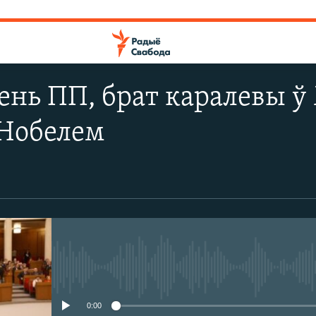
нь ПП, брат каралевы ў 
Нобелем
No media source currently avail
0:00