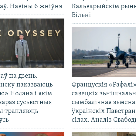
аў. Навіны 6 жніўня
Кальварыйскім рынк
Вільні
саў на дзень.
енску паказваюць
Францускія «Рафалі»
ю» Нолана і якім
савецкіх зьнішчаль
зараз сусьветныя
сымбалічная зьмена
ты трапляюць
ўкраінскіх Паветра
усь
сілах. Аналіз Свабо