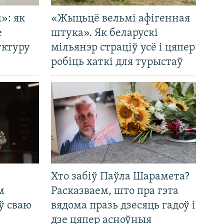
»: як
«Жыцьцё вельмі афігенная
е
штука». Як беларускі
уктуру
мільянэр страціў усё і цяпер
робіць хаткі для турыстаў
Хто забіў Паўла Шарамета?
м
Расказваем, што пра гэта
ў сваю
вядома празь дзесяць гадоў і
дзе цяпер асноўныя