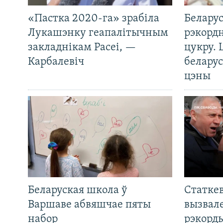
«Пастка 2020-га» зрабіла
Беларус
Лукашэнку геапалітычным
рэкорд
закладнікам Расеі, —
цукру. 
Карбалевіч
беларус
цэны
Беларуская школа ў
Статкев
Варшаве абвяшчае пяты
вызвале
набор
рэкорд