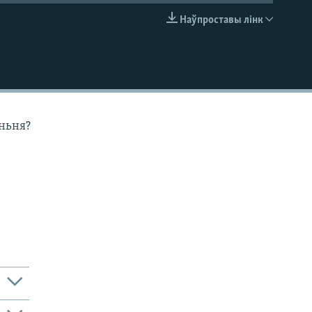
Наўпроставы лінк
EMBED
ньня?