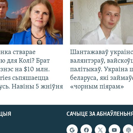
нка стварае
Шантажаваў украінс
ю для Колі? Брат
валянтэраў, вайскоў
ізнэс на $10 млн.
палітыкаў. Украіна 
ries сьпяшаецца
беларуса, які займаў
усь. Навіны 5 жніўня
«чорным піярам»
АЦЫЯ
САЧЫЦЕ ЗА АБНАЎЛЕНЬН