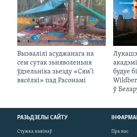
Вызвалілі асуджанага на
Лукашэ
сем сутак зьняволеньня
акадэмі
ўдзельніка зьезду «Сям’і
будуе б
вясёлкі» пад Расонамі
Wildber
ў Белар
РАЗЬДЗЕЛЫ САЙТУ
ІНФАРМ
Стужка навінаў
Пра нас