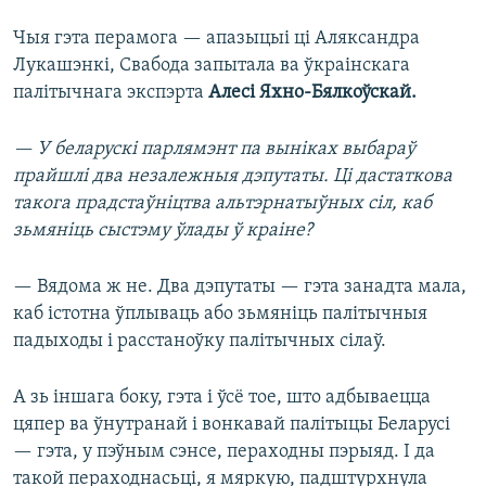
Чыя гэта перамога — апазыцыі ці Аляксандра
Лукашэнкі, Свабода запытала ва ўкраінскага
палітычнага экспэрта
Алесі Яхно-Бялкоўскай.
— У беларускі парлямэнт па выніках выбараў
прайшлі два незалежныя дэпутаты. Ці дастаткова
такога прадстаўніцтва альтэрнатыўных сіл, каб
зьмяніць сыстэму ўлады ў краіне?
— Вядома ж не. Два дэпутаты — гэта занадта мала,
каб істотна ўплываць або зьмяніць палітычныя
падыходы і расстаноўку палітычных сілаў.
А зь іншага боку, гэта і ўсё тое, што адбываецца
цяпер ва ўнутранай і вонкавай палітыцы Беларусі
— гэта, у пэўным сэнсе, пераходны пэрыяд. І да
такой пераходнасьці, я мяркую, падштурхнула