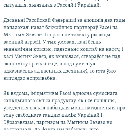
сытуацыя, зьвязаная з Расеяй і Ўкраінай.
Дзеяньні Расейскай Фэдэрацыі за апошнія два гады
напалохалі нават бліжэйшых партнэраў Расеі па
Мытным Зьвязе. І справа не толькі ў рызыцы
ваеннай агрэсіі. У тых умовах, калі ёсьць
эканамічны крызыс, падзеньне коштаў на нафту, і
калі Мытны Зьвяз, як выявілася, ствараўся не пад
эканоміку і разьвіцьцё, а пад сумесную
адказнасьць ад ваенных дзеяньняў, то гэта ўжо
выглядае непрывабна.
Як вядома, ініцыятывы Расеі адносна сумеснага
санкцыйнага сьпіса прадуктаў, як і яе пошліны,
уведзеныя пасьля набыцьця моцы пагадненьня пра
зону свабоднага гандлю паміж Украінай і
Эўразьвязам, партнэры па Мытным Зьвязе не
падтрымалі. Дэ-факта мы пабачылі, што