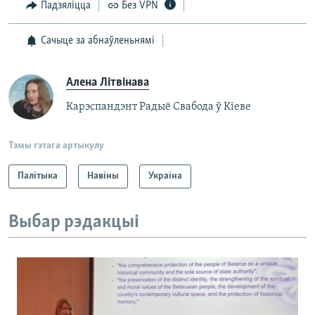
Падзяліцца
Без VPN
Сачыце за абнаўленьнямі
Алена Літвінава
Карэспандэнт Радыё Свабода ў Кіеве
Тэмы гэтага артыкулу
Палітыка
Навіны
Украіна
Выбар рэдакцыі