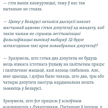
— гэта вынік канкурэнцыі, таму ў нас так
пытаньне не стаяла.
— Цяпер у Беларусі пачаліся дыскусіі наконт
магчымай адмовы гэтых дэпутатаў ад мандату, каб
такім чынам не спрыяць легітымізацыі
фальсыфікацыі вынікаў выбараў. Ці будзе
мэтазгодным такі крок новаабраных дэпутатаў?
— Зразумела, што гэтыя два дэпутаты не будуць
мець ніякага істотнага ўплыву на палітычны працэс
і палітычнае жыцьцё, калі казаць глябальна. Але,
мне здаецца, і дзіўна было чакаць, што два, тры або
чатыры дэпутата змогуць кардынальна нешта
зьмяніць у Беларусі.
Зразумела, што ўсе працэсы ў асноўным
асацыююцца з Лукашэнкам. Пытаньне ў іншым, у