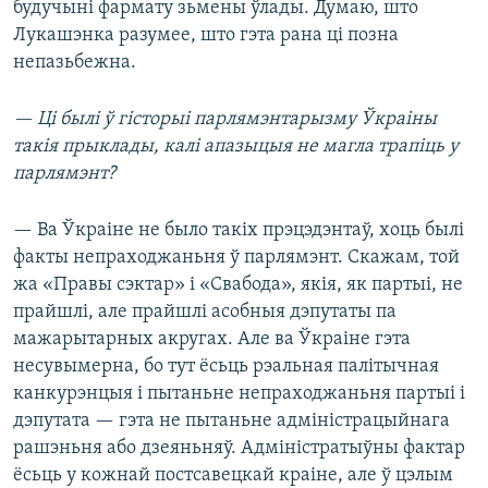
будучыні фармату зьмены ўлады. Думаю, што
Лукашэнка разумее, што гэта рана ці позна
непазьбежна.
— Ці былі ў гісторыі парлямэнтарызму Ўкраіны
такія прыклады, калі апазыцыя не магла трапіць у
парлямэнт?
— Ва Ўкраіне не было такіх прэцэдэнтаў, хоць былі
факты непраходжаньня ў парлямэнт. Скажам, той
жа «Правы сэктар» і «Свабода», якія, як партыі, не
прайшлі, але прайшлі асобныя дэпутаты па
мажарытарных акругах. Але ва Ўкраіне гэта
несувымерна, бо тут ёсьць рэальная палітычная
канкурэнцыя і пытаньне непраходжаньня партыі і
дэпутата — гэта не пытаньне адміністрацыйнага
рашэньня або дзеяньняў. Адміністратыўны фактар
ёсьць у кожнай постсавецкай краіне, але ў цэлым