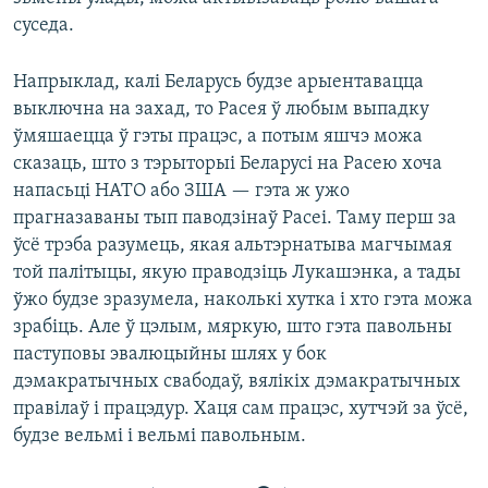
суседа.
Напрыклад, калі Беларусь будзе арыентавацца
выключна на захад, то Расея ў любым выпадку
ўмяшаецца ў гэты працэс, а потым яшчэ можа
сказаць, што з тэрыторыі Беларусі на Расею хоча
напасьці НАТО або ЗША — гэта ж ужо
прагназаваны тып паводзінаў Расеі. Таму перш за
ўсё трэба разумець, якая альтэрнатыва магчымая
той палітыцы, якую праводзіць Лукашэнка, а тады
ўжо будзе зразумела, наколькі хутка і хто гэта можа
зрабіць. Але ў цэлым, мяркую, што гэта павольны
паступовы эвалюцыйны шлях у бок
дэмакратычных свабодаў, вялікіх дэмакратычных
правілаў і працэдур. Хаця сам працэс, хутчэй за ўсё,
будзе вельмі і вельмі павольным.