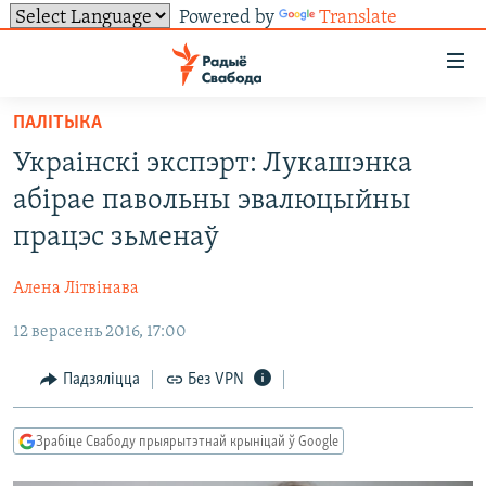
Powered by
Translate
Лінкі
ўнівэрсальнага
доступу
ПАЛІТЫКА
НАВІНЫ
Перайсьці
Украінскі экспэрт: Лукашэнка
да
ТОЛЬКІ НА СВАБОДЗЕ
УСЕ НАВІНЫ
абірае павольны эвалюцыйны
галоўнага
СУВЯЗЬ
ВІДЭА І ФОТА
ТЭСТЫ
зьместу
працэс зьменаў
Перайсьці
ПАДПІСАЦЦА
ЛЮДЗІ
БЛОГІ
АБЫСЬЦІ БЛЯКАВАНЬНЕ
да
Алена Літвінава
ПАЛІТЫКА
ГІСТОРЫЯ НА СВАБОДЗЕ
ПАДЗЯЛІЦЦА ІНФАРМАЦЫЯЙ
RSS
галоўнай
САЧЫЦЕ ЗА АБНАЎЛЕНЬНЯМІ
12 верасень 2016, 17:00
навігацыі
ЭКАНОМІКА
ПАДКАСТЫ
ПАДКАСТЫ
Перайсьці
ВАЙНА
КНІГІ
FACEBOOK
Падзяліцца
Без VPN
да
БЕЛАРУСЫ НА ВАЙНЕ
АЎДЫЁКНІГІ
TWITTER
пошуку
Зрабіце Свабоду прыярытэтнай крыніцай ў Google
ПАЛІТВЯЗЬНІ
PREMIUM
Усе сайты РС/РСЭ