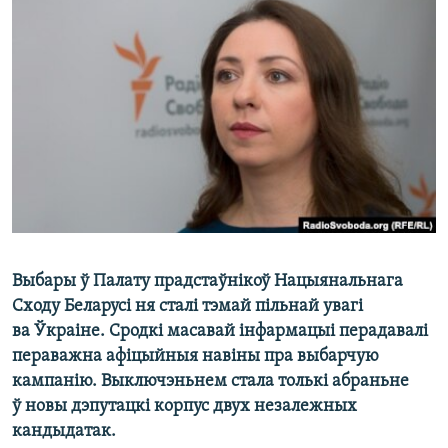
КУЛЬТУРА
МОВА
КАЛЯНДАР
НА ХВАЛЯХ СВАБОДЫ
Выбары ў Палату прадстаўнікоў Нацыянальнага
Сходу Беларусі ня сталі тэмай пільнай увагі
ва Ўкраіне. Сродкі масавай інфармацыі перадавалі
пераважна афіцыйныя навіны пра выбарчую
кампанію. Выключэньнем стала толькі абраньне
ў новы дэпутацкі корпус двух незалежных
кандыдатак.