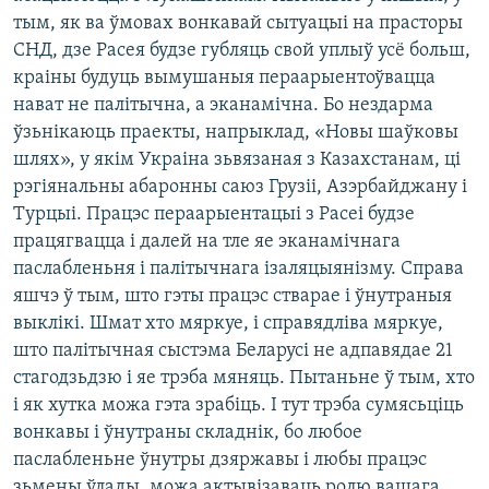
тым, як ва ўмовах вонкавай сытуацыі на прасторы
СНД, дзе Расея будзе губляць свой уплыў усё больш,
краіны будуць вымушаныя пераарыентоўвацца
нават не палітычна, а эканамічна. Бо нездарма
ўзьнікаюць праекты, напрыклад, «Новы шаўковы
шлях», у якім Украіна зьвязаная з Казахстанам, ці
рэгіянальны абаронны саюз Грузіі, Азэрбайджану і
Турцыі. Працэс пераарыентацыі з Расеі будзе
працягвацца і далей на тле яе эканамічнага
паслабленьня і палітычнага ізаляцыянізму. Справа
яшчэ ў тым, што гэты працэс стварае і ўнутраныя
выклікі. Шмат хто мяркуе, і справядліва мяркуе,
што палітычная сыстэма Беларусі не адпавядае 21
стагодзьдзю і яе трэба мяняць. Пытаньне ў тым, хто
і як хутка можа гэта зрабіць. І тут трэба сумясьціць
вонкавы і ўнутраны складнік, бо любое
паслабленьне ўнутры дзяржавы і любы працэс
зьмены ўлады, можа актывізаваць ролю вашага