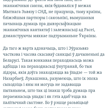
эканамічныя саюзы, якія будаваліся ў межах
Мытнага Зьвязу і СНД, не працуюць, таму краіны,
бліжэйшыя партнэры і саюзьнікі, вымушаныя
пачынаць думаць пра дывэрсыфікацыю
эканамічных кантактаў і залежнасьці ад Расеі,
дэманструючы мяккае падтрыманьне Ўкраіны.
Да таго ж варта адзначыць, што і Эўразьвяз
часткова і часова скасаваў санкцыі ў дачыненьні да
Беларусі. Такая вонкавая пераходнасьць можа
адбіцца і на пераходнасьці ўнутранай, бо тыя
лідэры, якія доўга знаходзяцца ва ўладзе — той жа
Назарбаеў, Лукашэнка, разумеюць, што іх эпоха
сыходзіць і яны ня могуць не задавацца
пытаньнем, што так ці інакш трэба думаць пра
пераемнасьць улады і як гэта адабʼецца на
палітычнай сыстэме. Бо ў рэшце разьвіцьцё