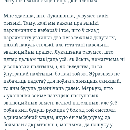
сытуацыі можа быць непрадказальным.
Мне здаецца, што Лукашэнка, разумее такія
рызыкі. Таму, калі мы кажам пра вынікі
парлямэнцкіх выбараў і тое, што ў склад
парлямэнту ўвайшлі два незалежныя дэпутаты,
няхай пакуль столькі, але гэта такі павольны
эвалюцыйны працэс. Лукашэнка разумее, што
цяпер цалкам пакідаць усё, як ёсьць, немагчыма ні
ў вонкавай палітыцы, і, як сьледзтва, ні ва
ўнутранай палітыцы, бо калі той жа Эўразьвяз не
пабачыць падстаў для поўнага зьняцьця санкцый,
то яны будуць дзейнічаць далей. Мяркую, што
Лукашэнка зойме пазыцыю паступовых
эвалюцыйных зьмен, вельмі павольных, але ўсё
роўна яны будуць рухацца ў бок ад той сыстэмы
адзінаасобнай улады, якую ён выбудоўваў, да
большай адкрытасьці і, магчыма, да пошуку ў