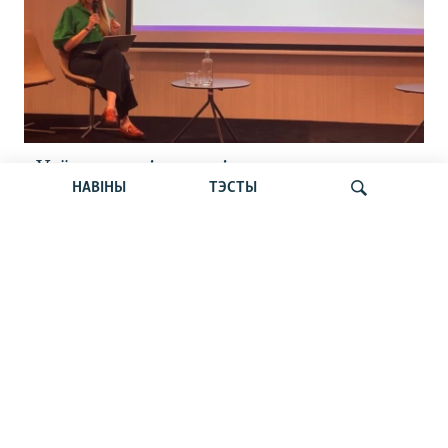
«Усё кепска і вельмі кепска».
НАВІНЫ
ТЭСТЫ
Як прайшла дыскусія «Мова, культура,
адукацыя і мэдыя: нябачны фронт
за Беларусь»
Шукаць