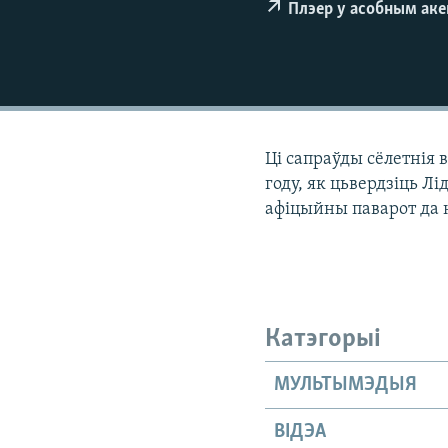
Плэер у асобным ак
КАЛЯНДАР
НА ХВАЛЯХ СВАБОДЫ
Ці сапраўды сёлетнія
году, як цьвердзіць Л
афіцыйны паварот да н
Катэгорыі
МУЛЬТЫМЭДЫЯ
ВІДЭА