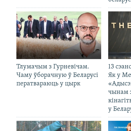
Тлумачым з Гурневічам.
13 сэан
Чаму ўборачную ў Беларусі
Як у М
ператвараюць у цырк
«Адысэ
чынам 
кінагі
у Белар