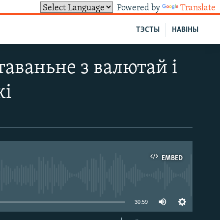
Powered by
Translate
ТЭСТЫ
НАВІНЫ
аваньне з валютай і
кі
EMBED
able
30:59