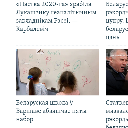
«Пастка 2020-га» зрабіла
Беларус
Лукашэнку геапалітычным
рэкорд
закладнікам Расеі, —
цукру. 
Карбалевіч
беларус
цэны
Беларуская школа ў
Статкев
Варшаве абвяшчае пяты
вызвале
набор
рэкорд
беларус