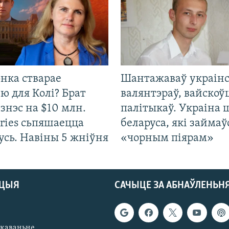
нка стварае
Шантажаваў украінс
ю для Колі? Брат
валянтэраў, вайскоў
ізнэс на $10 млн.
палітыкаў. Украіна 
ries сьпяшаецца
беларуса, які займаў
усь. Навіны 5 жніўня
«чорным піярам»
АЦЫЯ
САЧЫЦЕ ЗА АБНАЎЛЕНЬН
якаваньне