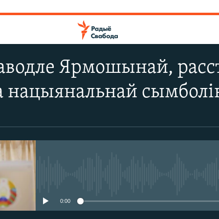
водле Ярмошынай, расст
а нацыянальнай сымболі
No media source currently avail
0:00