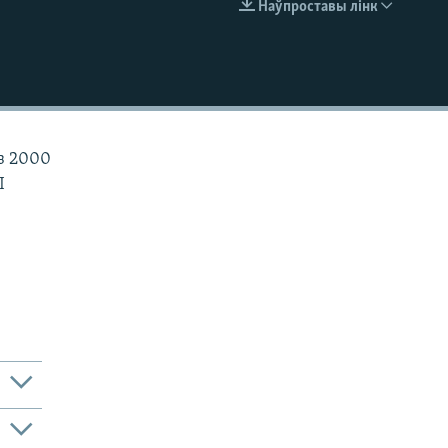
Наўпроставы лінк
EMBED
з 2000
І