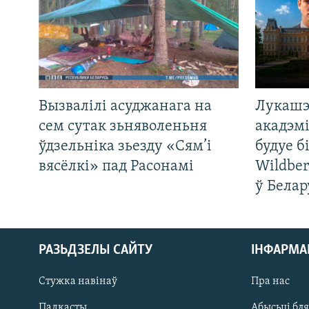
Вызвалілі асуджанага на
Лукашэ
сем сутак зьняволеньня
акадэмі
ўдзельніка зьезду «Сям’і
будуе б
вясёлкі» пад Расонамі
Wildber
ў Белар
РАЗЬДЗЕЛЫ САЙТУ
ІНФАРМ
Стужка навінаў
Пра нас
Падкасты
Абысьці бл