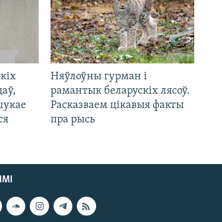
кіх
Няўлоўны гурман і
цаў,
рамантык беларускіх лясоў.
шукае
Расказваем цікавыя факты
ся
пра рысь
ЯМІ