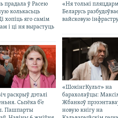
ь прадала ў Расею
«Ня толькі пляцдарм
ную колькасьць
Беларусь разбудоўва
Ці хопіць яго самім
вайсковую інфрастр
ам і ці ня вырастуць
«ШокінгКульт» на
іч раскрыў дэталі
барахолаўцы: Максі
ньня. Сьпёка б’е
Жбанкоў прэзэнтава
ы. Пашпарты
новую кнігу на
аў. Навіны 6 жніўня
Кальварыйскім рынк