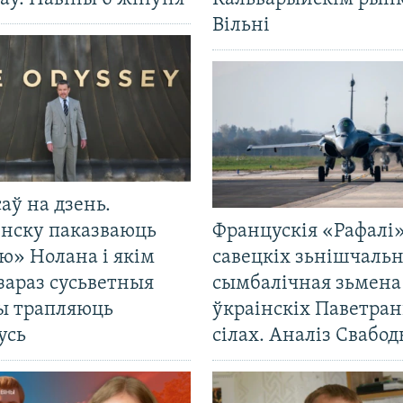
Вільні
саў на дзень.
енску паказваюць
Францускія «Рафалі»
ю» Нолана і якім
савецкіх зьнішчаль
зараз сусьветныя
сымбалічная зьмена
ты трапляюць
ўкраінскіх Паветра
усь
сілах. Аналіз Свабо