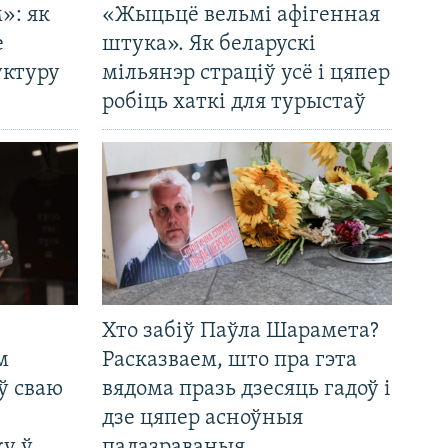
»: як
«Жыцьцё вельмі афігенная
е
штука». Як беларускі
уктуру
мільянэр страціў усё і цяпер
робіць хаткі для турыстаў
Хто забіў Паўла Шарамета?
м
Расказваем, што пра гэта
ў сваю
вядома празь дзесяць гадоў і
дзе цяпер асноўныя
у ў
падазраваныя