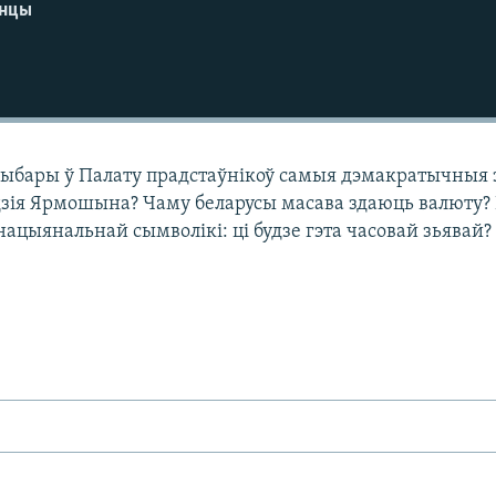
енцы
 выбары ў Палату прадстаўнікоў самыя дэмакратычныя 
ідзія Ярмошына? Чаму беларусы масава здаюць валюту? 
ацыянальнай сымволікі: ці будзе гэта часовай зьявай?