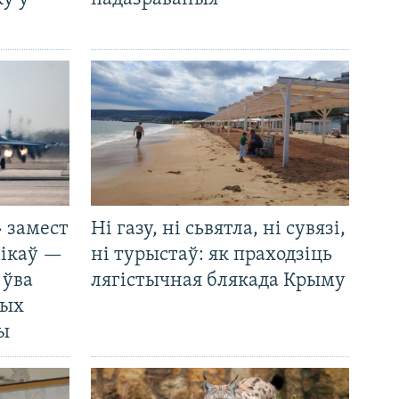
 замест
Ні газу, ні сьвятла, ні сувязі,
нікаў —
ні турыстаў: як праходзіць
 ўва
лягістычная блякада Крыму
ных
ды