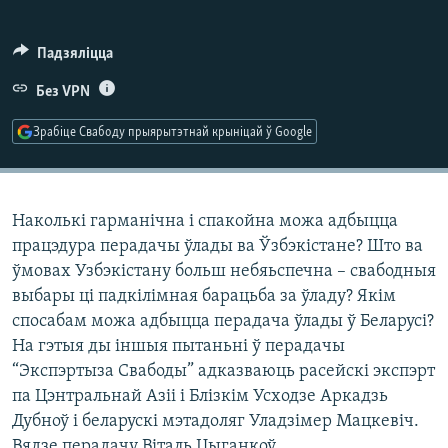
КУЛЬТУРА
МОВА
КАЛЯНДАР
НА ХВАЛЯХ СВАБОДЫ
Падзяліцца
Без VPN
Зрабіце Свабоду прыярытэтнай крыніцай ў Google
Наколькі гарманічна і спакойна можа адбыцца
працэдура перадачы ўлады ва Ўзбэкістане? Што ва
ўмовах Узбэкістану больш небяьспечна – свабодныя
выбары ці падкілімная барацьба за ўладу? Якім
спосабам можа адбыцца перадача ўлады ў Беларусі?
На гэтыя ды іншыя пытаньні ў перадачы
“Экспэртыза Свабоды” адказваюць расейскі экспэрт
па Цэнтральнай Азіі і Блізкім Усходзе Аркадзь
Дубноў і беларускі мэтадоляг Уладзімер Мацкевіч.
Вядзе перадачу Віталь Цыганкоў