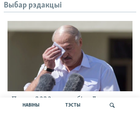
Выбар рэдакцыі
«Пастка 2020-га» зрабіла Лукашэнку
НАВІНЫ
ТЭСТЫ
геапалітычным закладнікам Расеі, —
Карбалевіч
Шукаць