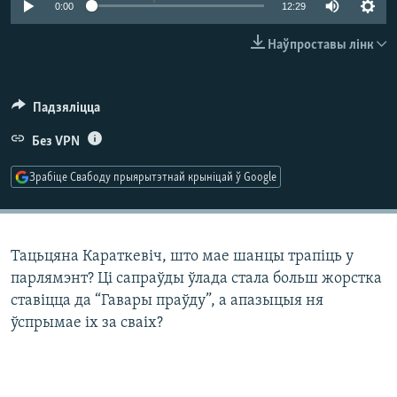
0:00
12:29
КУЛЬТУРА
МОВА
КАЛЯНДАР
НА ХВАЛЯХ СВАБОДЫ
Наўпроставы лінк
Падзяліцца
Без VPN
Зрабіце Свабоду прыярытэтнай крыніцай ў Google
Тацьцяна Караткевіч, што мае шанцы трапіць у
парлямэнт? Ці сапраўды ўлада стала больш жорстка
ставіцца да “Гавары праўду”, а апазыцыя ня
ўспрымае іх за сваіх?