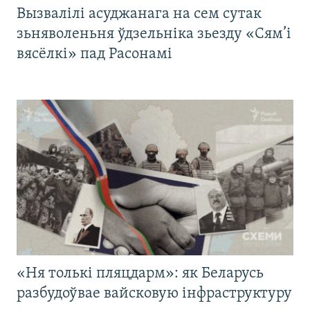
Вызвалілі асуджанага на сем сутак
зьняволеньня ўдзельніка зьезду «Сям’і
вясёлкі» пад Расонамі
«Ня толькі пляцдарм»: як Беларусь
разбудоўвае вайсковую інфраструктуру