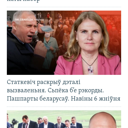
Статкевіч раскрыў дэталі
вызваленьня. Сьпёка б’е рэкорды.
Пашпарты беларусаў. Навіны 6 жніўня