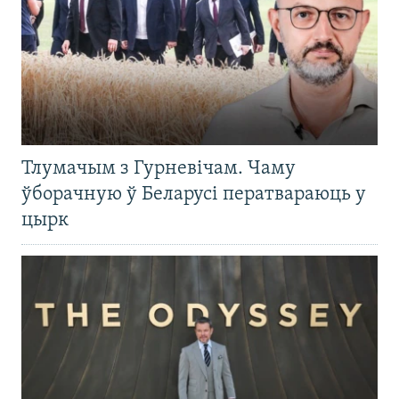
Тлумачым з Гурневічам. Чаму
ўборачную ў Беларусі ператвараюць у
цырк