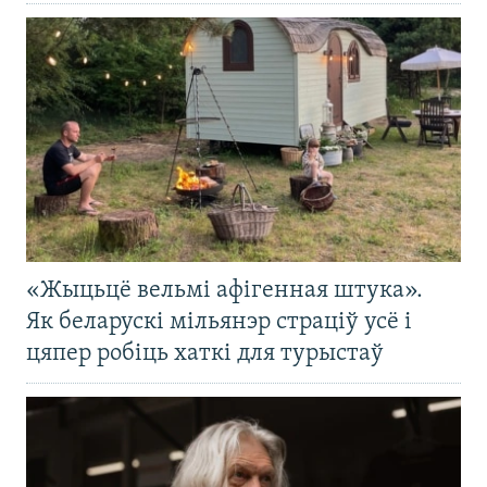
«Жыцьцё вельмі афігенная штука».
Як беларускі мільянэр страціў усё і
цяпер робіць хаткі для турыстаў