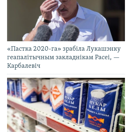
«Пастка 2020-га» зрабіла Лукашэнку
геапалітычным закладнікам Расеі, —
Карбалевіч