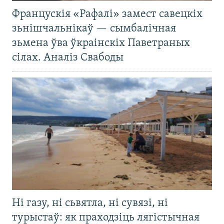
Францускія «Рафалі» замест савецкіх
зьнішчальнікаў — сымбалічная
зьмена ўва ўкраінскіх Паветраных
сілах. Аналіз Свабоды
Ні газу, ні сьвятла, ні сувязі, ні
турыстаў: як праходзіць лягістычная