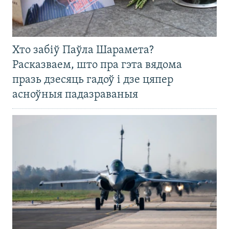
Хто забіў Паўла Шарамета?
Расказваем, што пра гэта вядома
празь дзесяць гадоў і дзе цяпер
асноўныя падазраваныя