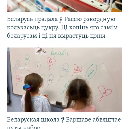
Беларусь прадала ў Расею рэкордную
колькасьць цукру. Ці хопіць яго самім
беларусам і ці ня вырастуць цэны
Беларуская школа ў Варшаве абвяшчае
пяты набор