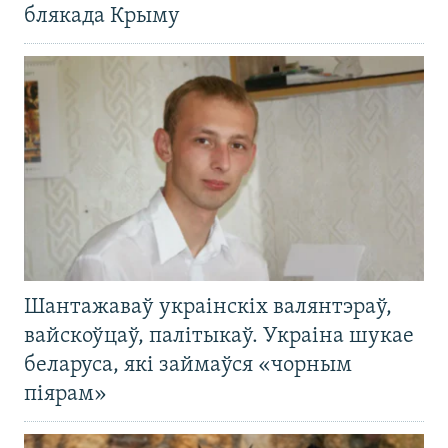
блякада Крыму
Шантажаваў украінскіх валянтэраў,
вайскоўцаў, палітыкаў. Украіна шукае
беларуса, які займаўся «чорным
піярам»