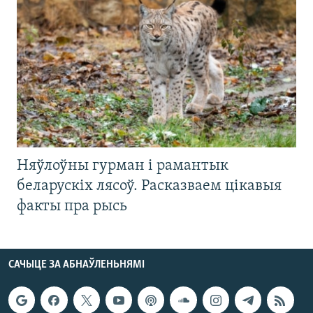
Няўлоўны гурман і рамантык
беларускіх лясоў. Расказваем цікавыя
факты пра рысь
САЧЫЦЕ ЗА АБНАЎЛЕНЬНЯМІ