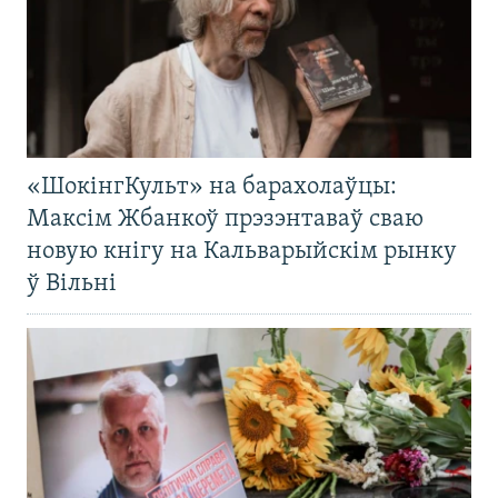
«ШокінгКульт» на барахолаўцы:
Максім Жбанкоў прэзэнтаваў сваю
новую кнігу на Кальварыйскім рынку
ў Вільні