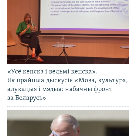
«Усё кепска і вельмі кепска».
Як прайшла дыскусія «Мова, культура,
адукацыя і мэдыя: нябачны фронт
за Беларусь»