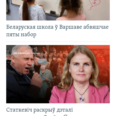
Беларуская школа ў Варшаве абвяшчае
пяты набор
Статкевіч раскрыў дэталі