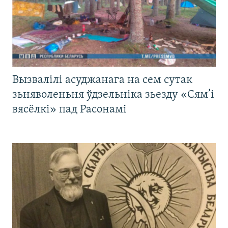
Вызвалілі асуджанага на сем сутак
зьняволеньня ўдзельніка зьезду «Сям’і
вясёлкі» пад Расонамі