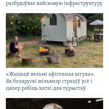
разбудоўвае вайсковую інфраструктуру
«Жыцьцё вельмі афігенная штука».
Як беларускі мільянэр страціў усё і
цяпер робіць хаткі для турыстаў