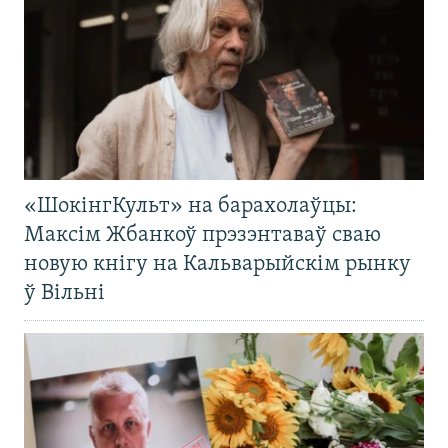
«ШокінгКульт» на барахолаўцы:
Максім Жбанкоў прэзэнтаваў сваю
новую кнігу на Кальварыйскім рынку
ў Вільні