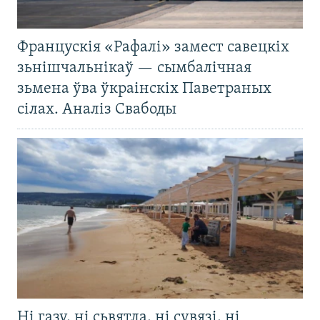
Францускія «Рафалі» замест савецкіх
зьнішчальнікаў — сымбалічная
зьмена ўва ўкраінскіх Паветраных
сілах. Аналіз Свабоды
Ні газу, ні сьвятла, ні сувязі, ні