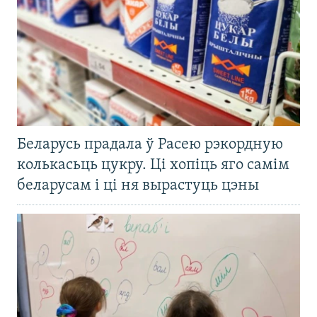
Беларусь прадала ў Расею рэкордную
колькасьць цукру. Ці хопіць яго самім
беларусам і ці ня вырастуць цэны