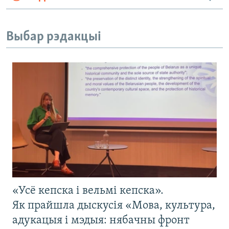
Выбар рэдакцыі
«Усё кепска і вельмі кепска».
Як прайшла дыскусія «Мова, культура,
адукацыя і мэдыя: нябачны фронт