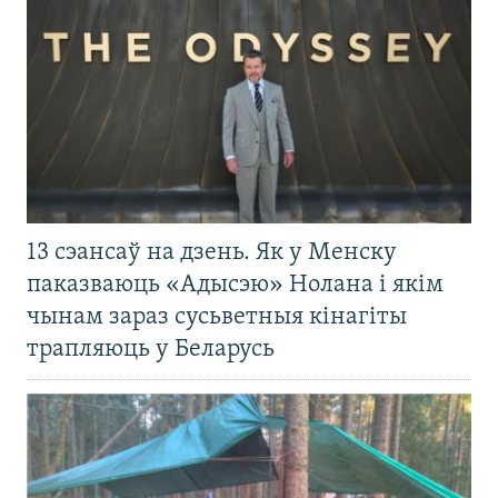
13 сэансаў на дзень. Як у Менску
паказваюць «Адысэю» Нолана і якім
чынам зараз сусьветныя кінагіты
трапляюць у Беларусь