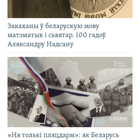
Закаханы ў беларускую мову
матэматык і сьвятар. 100 гадоў
Аляксандру Надсану
«Ня толькі пляцдарм»: як Беларусь