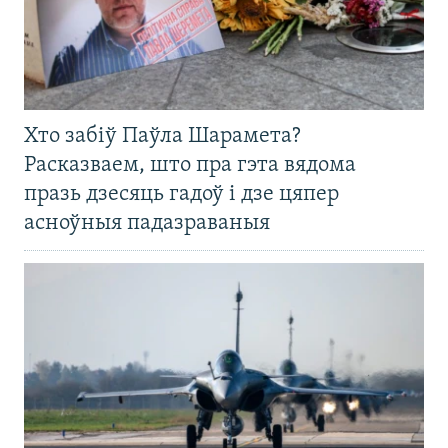
Хто забіў Паўла Шарамета?
Расказваем, што пра гэта вядома
празь дзесяць гадоў і дзе цяпер
асноўныя падазраваныя