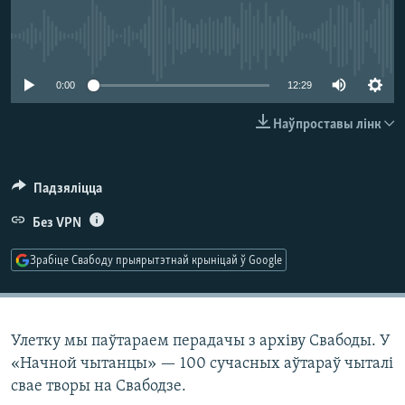
КУЛЬТУРА
МОВА
КАЛЯНДАР
НА ХВАЛЯХ СВАБОДЫ
No media source currently available
0:00
12:29
Наўпроставы лінк
Падзяліцца
Без VPN
Зрабіце Свабоду прыярытэтнай крыніцай ў Google
Улетку мы паўтараем перадачы з архіву Свабоды. У
«Начной чытанцы» — 100 сучасных аўтараў чыталі
свае творы на Свабодзе.