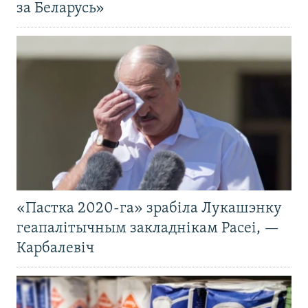
за Беларусь»
«Пастка 2020-га» зрабіла Лукашэнку
геапалітычным закладнікам Расеі, —
Карбалевіч