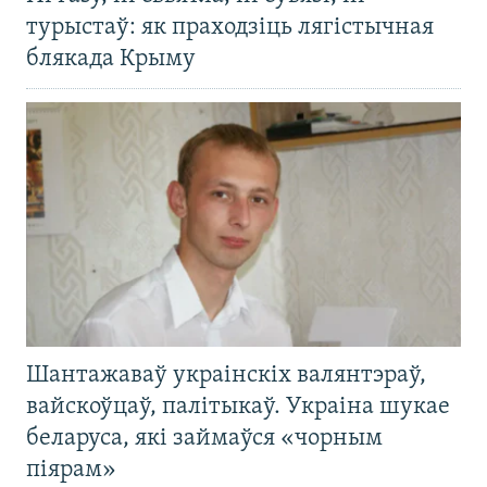
турыстаў: як праходзіць лягістычная
блякада Крыму
Шантажаваў украінскіх валянтэраў,
вайскоўцаў, палітыкаў. Украіна шукае
беларуса, які займаўся «чорным
піярам»