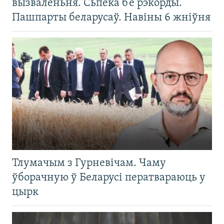
вызваленьня. Сьпёка б’е рэкорды.
Пашпарты беларусаў. Навіны 6 жніўня
Тлумачым з Гурневічам. Чаму
ўборачную ў Беларусі ператвараюць у
цырк