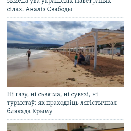
зьмена ўва ўкраінскіх Паветраных
сілах. Аналіз Свабоды
Ні газу, ні сьвятла, ні сувязі, ні
турыстаў: як праходзіць лягістычная
блякада Крыму