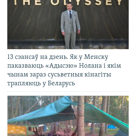
13 сэансаў на дзень. Як у Менску
паказваюць «Адысэю» Нолана і якім
чынам зараз сусьветныя кінагіты
трапляюць у Беларусь