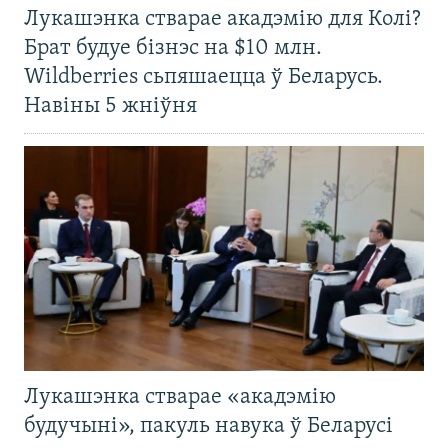
Лукашэнка стварае акадэмію для Колі?
Брат будуе бізнэс на $10 млн.
Wildberries сьпяшаецца ў Беларусь.
Навіны 5 жніўня
Лукашэнка стварае «акадэмію
будучыні», пакуль навука ў Беларусі