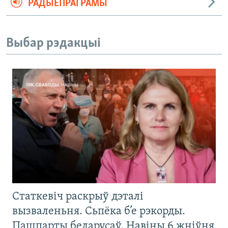
РАДЫЁПРАГРАМЫ
Выбар рэдакцыі
Статкевіч раскрыў дэталі
вызваленьня. Сьпёка б’е рэкорды.
Пашпарты беларусаў. Навіны 6 жніўня