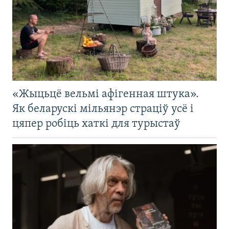
«Жыцьцё вельмі афігенная штука».
Як беларускі мільянэр страціў усё і
цяпер робіць хаткі для турыстаў