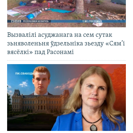
Вызвалілі асуджанага на сем сутак
зьняволеньня ўдзельніка зьезду «Сям’і
вясёлкі» пад Расонамі