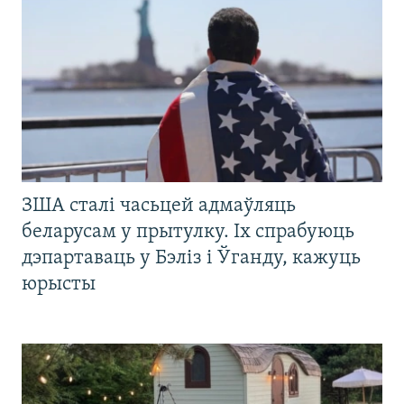
ЗША сталі часьцей адмаўляць
беларусам у прытулку. Іх спрабуюць
дэпартаваць у Бэліз і Ўганду, кажуць
юрысты