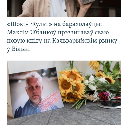
«ШокінгКульт» на барахолаўцы:
Максім Жбанкоў прэзэнтаваў сваю
новую кнігу на Кальварыйскім рынку
ў Вільні