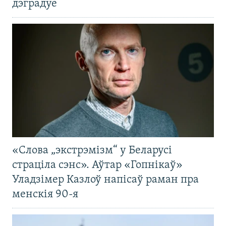
дэградуе
«Слова „экстрэмізм“ у Беларусі
страціла сэнс». Аўтар «Гопнікаў»
Уладзімер Казлоў напісаў раман пра
менскія 90-я