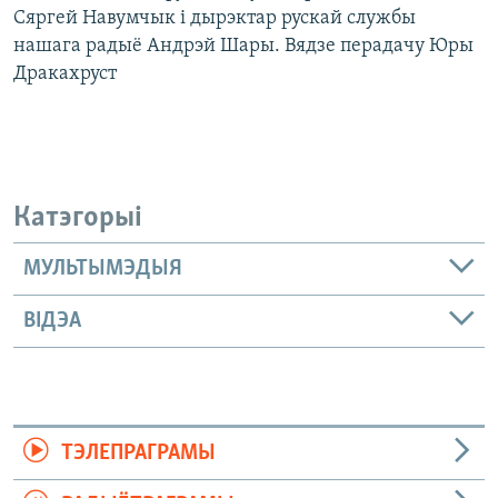
Сяргей Навумчык і дырэктар рускай службы
нашага радыё Андрэй Шары. Вядзе перадачу Юры
Дракахруст
Катэгорыі
МУЛЬТЫМЭДЫЯ
ВІДЭА
ТЭЛЕПРАГРАМЫ