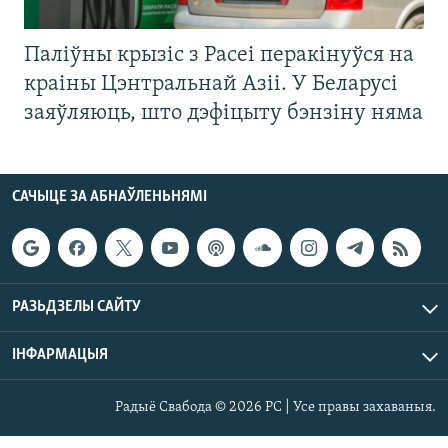
Паліўны крызіс з Расеі перакінуўся на
краіны Цэнтральнай Азіі. У Беларусі
заяўляюць, што дэфіцыту бэнзіну няма
САЧЫЦЕ ЗА АБНАЎЛЕНЬНЯМІ
РАЗЬДЗЕЛЫ САЙТУ
ІНФАРМАЦЫЯ
Радыё Свабода © 2026 РС | Усе правы захаваныя.