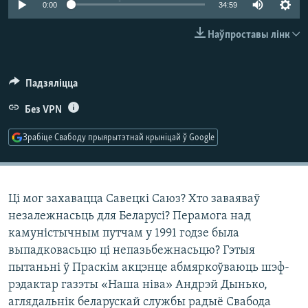
0:00
34:59
КУЛЬТУРА
МОВА
КАЛЯНДАР
НА ХВАЛЯХ СВАБОДЫ
Наўпроставы лінк
Падзяліцца
Без VPN
Зрабіце Свабоду прыярытэтнай крыніцай ў Google
Ці мог захавацца Савецкі Саюз? Хто заваяваў
незалежнасьць для Беларусі? Перамога над
камуністычным путчам у 1991 годзе была
выпадковасьцю ці непазьбежнасьцю? Гэтыя
пытаньні ў Праскім акцэнце абмяркоўваюць шэф-
рэдактар газэты «Наша ніва» Андрэй Дынько,
аглядальнік беларускай службы радыё Свабода