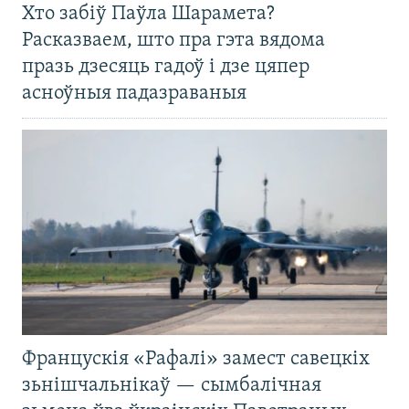
Хто забіў Паўла Шарамета?
Расказваем, што пра гэта вядома
празь дзесяць гадоў і дзе цяпер
асноўныя падазраваныя
Францускія «Рафалі» замест савецкіх
зьнішчальнікаў — сымбалічная