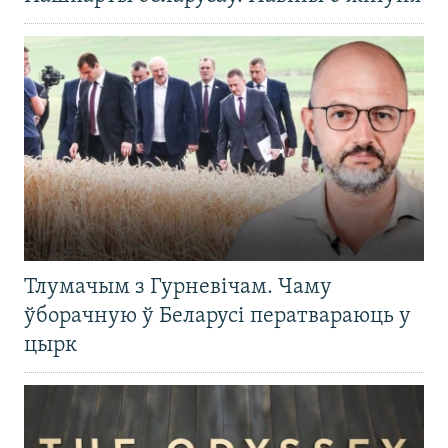
Тлумачым з Гурневічам. Чаму
ўборачную ў Беларусі ператвараюць у
цырк