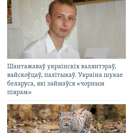
Шантажаваў украінскіх валянтэраў,
вайскоўцаў, палітыкаў. Украіна шукае
беларуса, які займаўся «чорным
піярам»