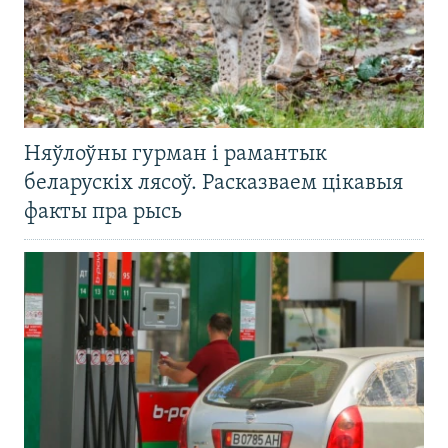
Няўлоўны гурман і рамантык
беларускіх лясоў. Расказваем цікавыя
факты пра рысь