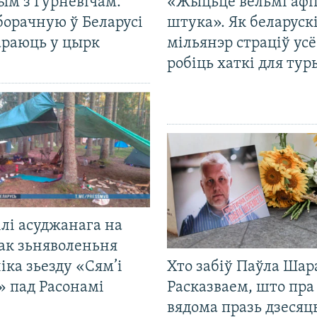
ым з Гурневічам.
«Жыцьцё вельмі афі
борачную ў Беларусі
штука». Як беларуск
араюць у цырк
мільянэр страціў усё
робіць хаткі для тур
лі асуджанага на
ак зьняволеньня
іка зьезду «Сям’і
Хто забіў Паўла Шар
» пад Расонамі
Расказваем, што пра
вядома празь дзесяць