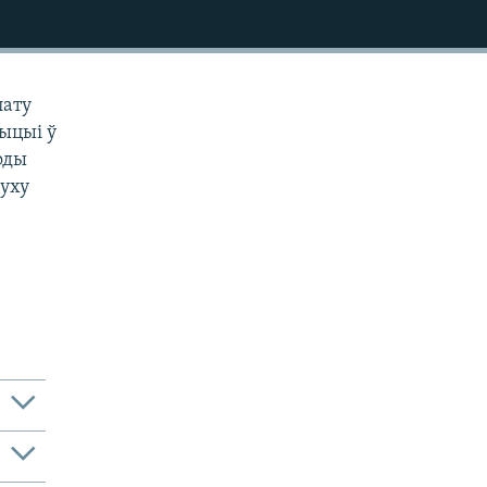
лату
ыцыі ў
оды
Руху