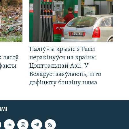
Паліўны крызіс з Расеі
 лясоў.
перакінуўся на краіны
 факты
Цэнтральнай Азіі. У
Беларусі заяўляюць, што
дэфіцыту бэнзіну няма
ЯМІ