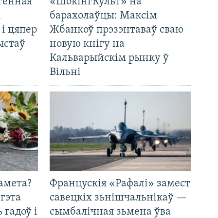
генная
«ШокінгКульт» на
і
барахолаўцы: Максім
 і цяпер
Жбанкоў прэзэнтаваў сваю
ыстаў
новую кнігу на
Кальварыйскім рынку ў
Вільні
амета?
Францускія «Рафалі» замест
 гэта
савецкіх зьнішчальнікаў —
 гадоў і
сымбалічная зьмена ўва