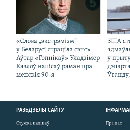
«Слова „экстрэмізм“
ЗША ст
у Беларусі страціла сэнс».
адмаўл
Аўтар «Гопнікаў» Уладзімер
у прыту
Казлоў напісаў раман пра
дэпарта
менскія 90-я
Ўганду
РАЗЬДЗЕЛЫ САЙТУ
ІНФАРМ
Стужка навінаў
Пра нас