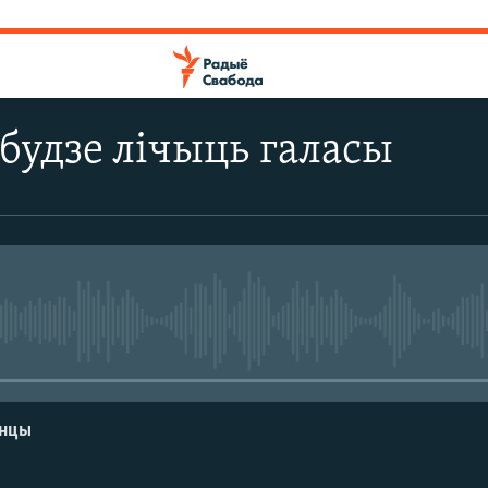
 будзе лічыць галасы
No media source currently avail
енцы