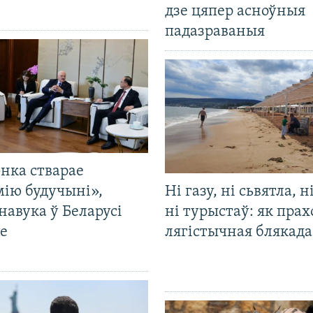
дзе цяпер асноўныя
падазраваныя
нка стварае
мію будучыні»,
Ні газу, ні сьвятла, н
навука ў Беларусі
ні турыстаў: як прах
е
лягістычная блякад