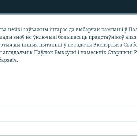
тва нейкі заўважны інтарэс да выбарчай кампаніі ў Па
ўлады зноў не ўключылі большасьць прадстаўнікоў апаз
 гэтыя ды іншыя пытаньні ў перадачы Экспэртыза Сваб
 аглядальнік Паўлюк Быкоўскі і намесьнік Старшыні 
барэвіч.