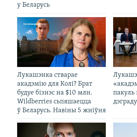
у Беларусь
Лукашэнка стварае
Лукашэ
акадэмію для Колі? Брат
«акадэ
будуе бізнэс на $10 млн.
пакуль 
Wildberries сьпяшаецца
дэграду
ў Беларусь. Навіны 5 жніўня