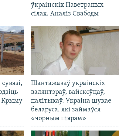
ўкраінскіх Паветраных
сілах. Аналіз Свабоды
і сувязі,
Шантажаваў украінскіх
одзіць
валянтэраў, вайскоўцаў,
а Крыму
палітыкаў. Украіна шукае
беларуса, які займаўся
«чорным піярам»