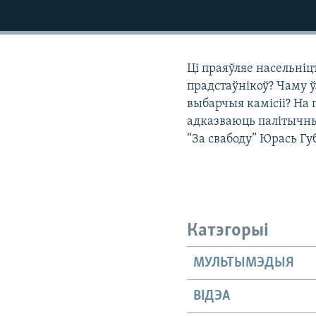
КАЛЯНДАР
НА ХВАЛЯХ СВАБОДЫ
Ці праяўляе насельніц
прадстаўнікоў? Чаму 
выбарчыя камісіі? На
адказваюць палітычны
“За свабоду” Юрась Гу
Катэгорыі
МУЛЬТЫМЭДЫЯ
ВІДЭА