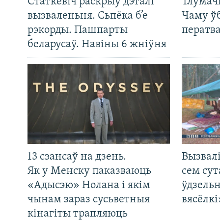
Статкевіч раскрыў дэталі
Тлумач
вызваленьня. Сьпёка б’е
Чаму ў
рэкорды. Пашпарты
ператв
беларусаў. Навіны 6 жніўня
13 сэансаў на дзень.
Вызвалі
Як у Менску паказваюць
сем сут
«Адысэю» Нолана і якім
ўдзельн
чынам зараз сусьветныя
вясёлкі
кінагіты трапляюць