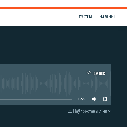
ТЭСТЫ
НАВІНЫ
EMBED
able
12:22
Наўпроставы лінк
EMBED