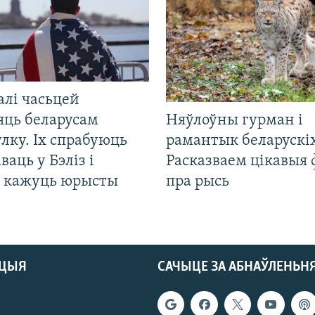
алі часьцей
яць беларусам
Няўлоўны гурман і
лку. Іх спрабуюць
рамантык беларускіх
ваць у Бэліз і
Расказваем цікавыя
, кажуць юрысты
пра рысь
АЦЫЯ
САЧЫЦЕ ЗА АБНАЎЛЕНЬН