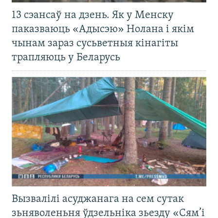
13 сэансаў на дзень. Як у Менску
паказваюць «Адысэю» Нолана і якім
чынам зараз сусьветныя кінагіты
трапляюць у Беларусь
Вызвалілі асуджанага на сем сутак
зьняволеньня ўдзельніка зьезду «Сям’і