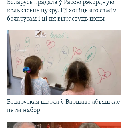
Беларусь прадала ў Расею рэкордную
колькасьць цукру. Ці хопіць яго самім
беларусам і ці ня вырастуць цэны
Беларуская школа ў Варшаве абвяшчае
пяты набор