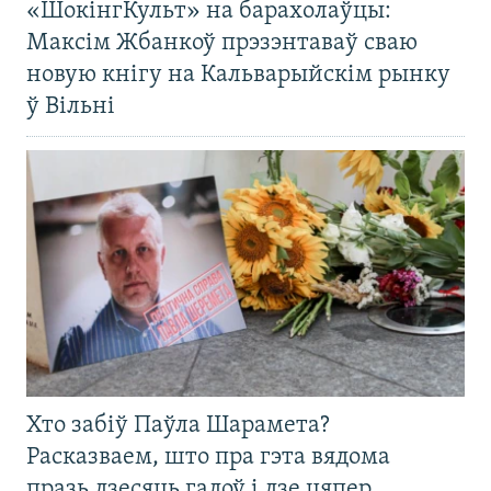
«ШокінгКульт» на барахолаўцы:
Максім Жбанкоў прэзэнтаваў сваю
новую кнігу на Кальварыйскім рынку
ў Вільні
Хто забіў Паўла Шарамета?
Расказваем, што пра гэта вядома
празь дзесяць гадоў і дзе цяпер