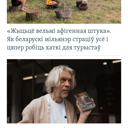
«Жыцьцё вельмі афігенная штука».
Як беларускі мільянэр страціў усё і
цяпер робіць хаткі для турыстаў