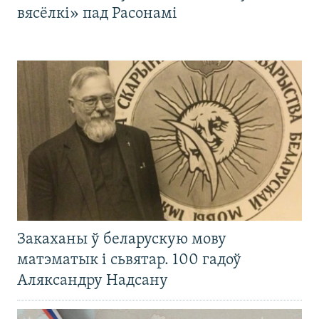
вясёлкі» пад Расонамі
Закаханы ў беларускую мову
матэматык і сьвятар. 100 гадоў
Аляксандру Надсану