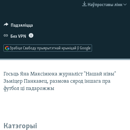
КУЛЬТУРА
МОВА
Наўпроставы лінк
КАЛЯНДАР
НА ХВАЛЯХ СВАБОДЫ
Падзяліцца
Без VPN
Зрабіце Свабоду прыярытэтнай крыніцай ў Google
Госьць Яна Максімюка журналіст "Нашай нівы"
Зьміцер Панкавец, размова сярод іншага пра
футбол ці падарожжы
Катэгорыі