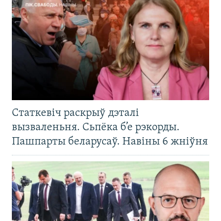
Статкевіч раскрыў дэталі
вызваленьня. Сьпёка б’е рэкорды.
Пашпарты беларусаў. Навіны 6 жніўня