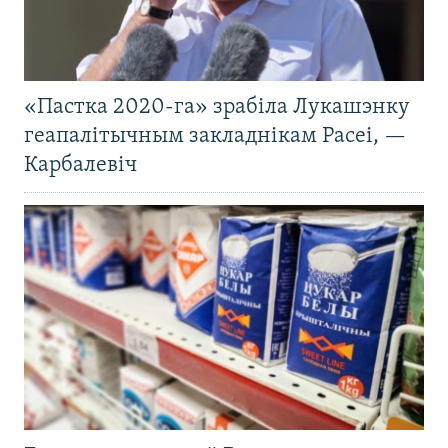
«Пастка 2020-га» зрабіла Лукашэнку
геапалітычным закладнікам Расеі, —
Карбалевіч