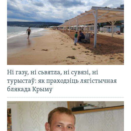
Ні газу, ні сьвятла, ні сувязі, ні
турыстаў: як праходзіць лягістычная
блякада Крыму