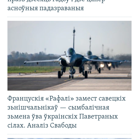
асноўныя падазраваныя
Францускія «Рафалі» замест савецкіх
зьнішчальнікаў — сымбалічная
зьмена ўва ўкраінскіх Паветраных
сілах. Аналіз Свабоды