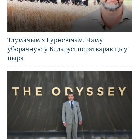
Тлумачым з Гурневічам. Чаму
ўборачную ў Беларусі ператвараюць у
цырк