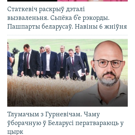
Статкевіч раскрыў дэталі
вызваленьня. Сьпёка б’е рэкорды.
Пашпарты беларусаў. Навіны 6 жніўня
Тлумачым з Гурневічам. Чаму
ўборачную ў Беларусі ператвараюць у
цырк