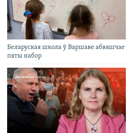
Беларуская школа ў Варшаве абвяшчае
пяты набор