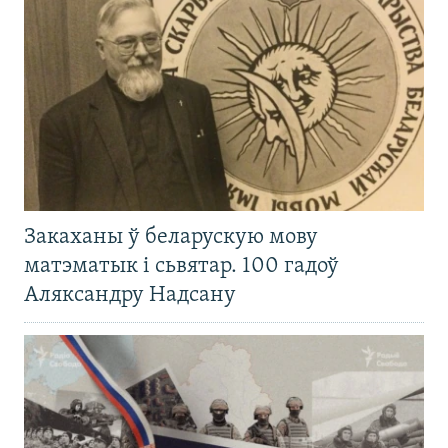
Закаханы ў беларускую мову
матэматык і сьвятар. 100 гадоў
Аляксандру Надсану