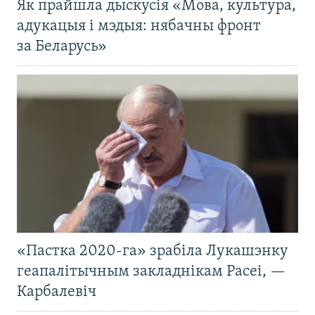
Як прайшла дыскусія «Мова, культура,
адукацыя і мэдыя: нябачны фронт
за Беларусь»
«Пастка 2020-га» зрабіла Лукашэнку
геапалітычным закладнікам Расеі, —
Карбалевіч