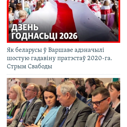
Як беларусы ў Варшаве адзначылі
шостую гадавіну пратэстаў 2020-га.
Стрым Свабоды