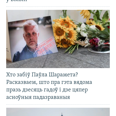
Хто забіў Паўла Шарамета?
Расказваем, што пра гэта вядома
празь дзесяць гадоў і дзе цяпер
асноўныя падазраваныя