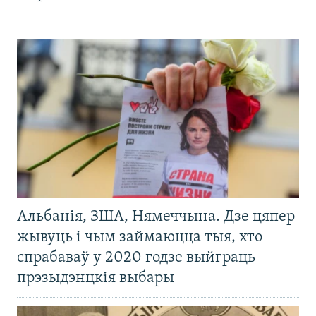
Альбанія, ЗША, Нямеччына. Дзе цяпер
жывуць і чым займаюцца тыя, хто
спрабаваў у 2020 годзе выйграць
прэзыдэнцкія выбары