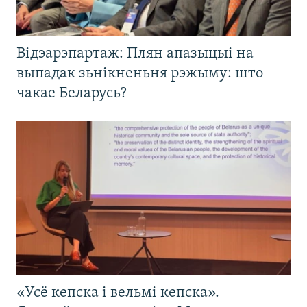
Відэарэпартаж: Плян апазыцыі на
выпадак зьнікненьня рэжыму: што
чакае Беларусь?
«Усё кепска і вельмі кепска».