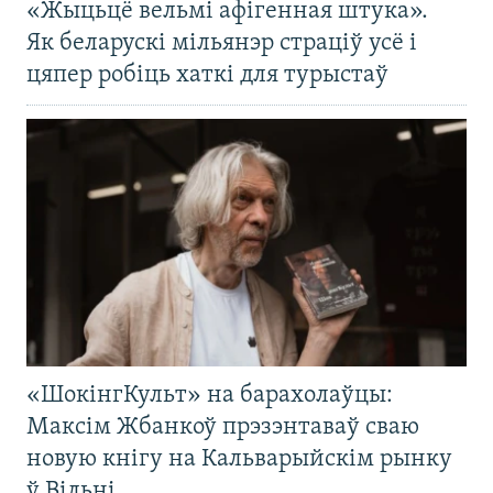
«Жыцьцё вельмі афігенная штука».
Як беларускі мільянэр страціў усё і
цяпер робіць хаткі для турыстаў
«ШокінгКульт» на барахолаўцы:
Максім Жбанкоў прэзэнтаваў сваю
новую кнігу на Кальварыйскім рынку
ў Вільні