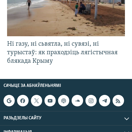
Ні газу, ні сьвятла, ні сувязі, ні
турыстаў: як праходзіць лягістычная
блякада Крыму
САЧЫЦЕ ЗА АБНАЎЛЕНЬНЯМІ
РАЗЬДЗЕЛЫ САЙТУ