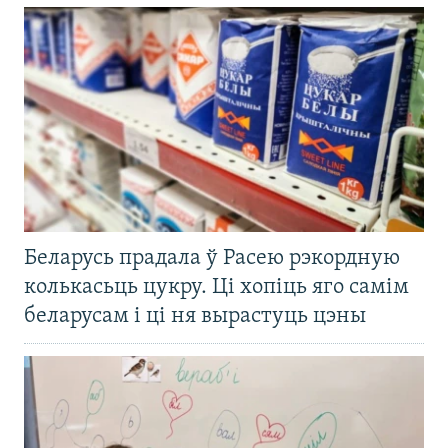
Беларусь прадала ў Расею рэкордную
колькасьць цукру. Ці хопіць яго самім
беларусам і ці ня вырастуць цэны