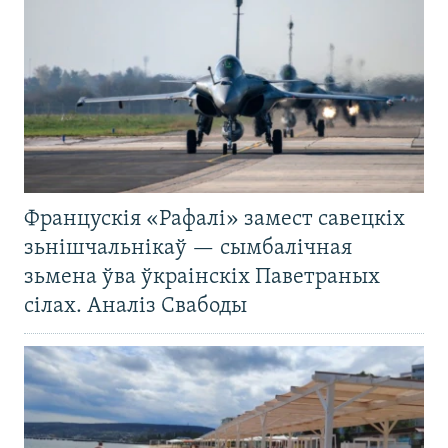
Францускія «Рафалі» замест савецкіх
зьнішчальнікаў — сымбалічная
зьмена ўва ўкраінскіх Паветраных
сілах. Аналіз Свабоды