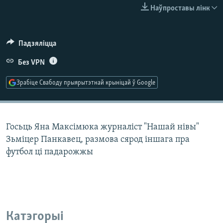
КУЛЬТУРА
МОВА
Наўпроставы лінк
КАЛЯНДАР
НА ХВАЛЯХ СВАБОДЫ
Падзяліцца
Без VPN
Зрабіце Свабоду прыярытэтнай крыніцай ў Google
Госьць Яна Максімюка журналіст "Нашай нівы"
Зьміцер Панкавец, размова сярод іншага пра
футбол ці падарожжы
Катэгорыі