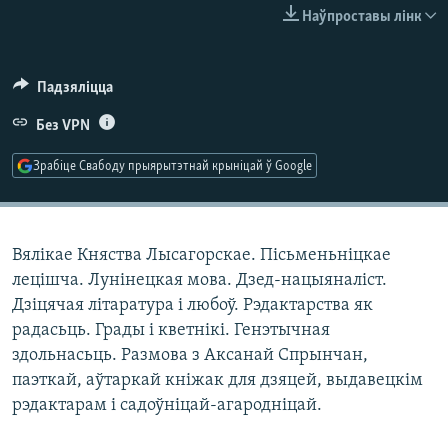
КУЛЬТУРА
МОВА
Наўпроставы лінк
КАЛЯНДАР
НА ХВАЛЯХ СВАБОДЫ
Падзяліцца
Без VPN
Зрабіце Свабоду прыярытэтнай крыніцай ў Google
Вялікае Княства Лысагорскае. Пісьменьніцкае
лецішча. Лунінецкая мова. Дзед-нацыяналіст.
Дзіцячая літаратура і любоў. Рэдактарства як
радасьць. Грады і кветнікі. Генэтычная
здольнасьць. Размова з Аксанай Спрынчан,
паэткай, аўтаркай кніжак для дзяцей, выдавецкім
рэдактарам і садоўніцай-агародніцай.