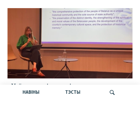
«Усё кепска і вельмі кепска».
НАВІНЫ
ТЭСТЫ
Як прайшла дыскусія «Мова, культура,
адукацыя і мэдыя: нябачны фронт
за Беларусь»
Шукаць