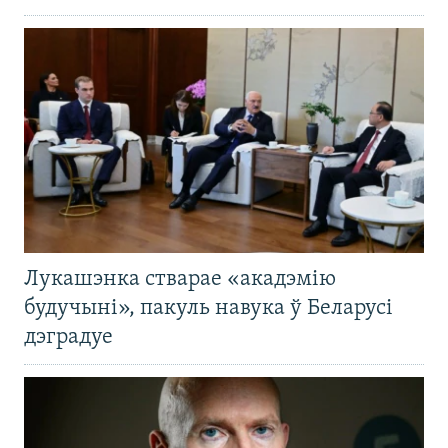
Лукашэнка стварае «акадэмію
будучыні», пакуль навука ў Беларусі
дэградуе