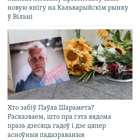
новую кнігу на Кальварыйскім рынку
ў Вільні
Хто забіў Паўла Шарамета?
Расказваем, што пра гэта вядома
празь дзесяць гадоў і дзе цяпер
асноўныя падазраваныя