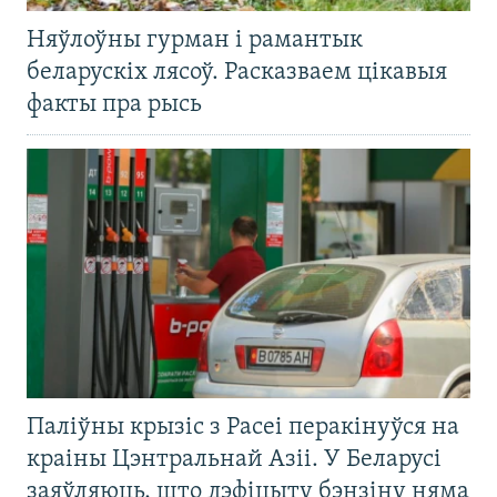
Няўлоўны гурман і рамантык
беларускіх лясоў. Расказваем цікавыя
факты пра рысь
Паліўны крызіс з Расеі перакінуўся на
краіны Цэнтральнай Азіі. У Беларусі
заяўляюць, што дэфіцыту бэнзіну няма