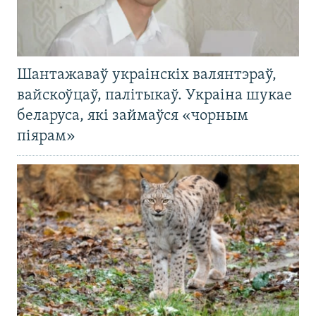
Шантажаваў украінскіх валянтэраў,
вайскоўцаў, палітыкаў. Украіна шукае
беларуса, які займаўся «чорным
піярам»