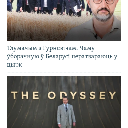
Тлумачым з Гурневічам. Чаму
ўборачную ў Беларусі ператвараюць у
цырк