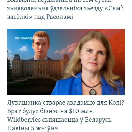
Вызвалілі асуджанага на сем сутак
зьняволеньня ўдзельніка зьезду «Сям’і
вясёлкі» пад Расонамі
Лукашэнка стварае акадэмію для Колі?
Брат будуе бізнэс на $10 млн.
Wildberries сьпяшаецца ў Беларусь.
Навіны 5 жніўня