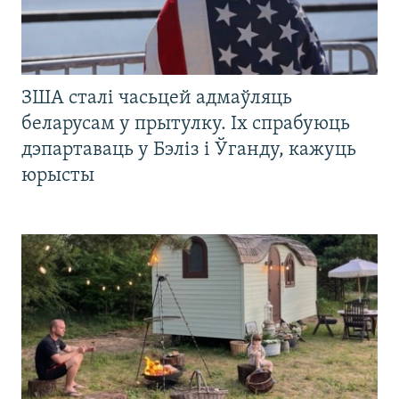
ЗША сталі часьцей адмаўляць
беларусам у прытулку. Іх спрабуюць
дэпартаваць у Бэліз і Ўганду, кажуць
юрысты