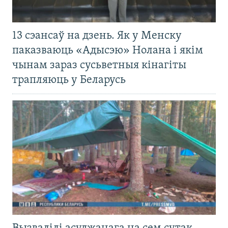
13 сэансаў на дзень. Як у Менску
паказваюць «Адысэю» Нолана і якім
чынам зараз сусьветныя кінагіты
трапляюць у Беларусь