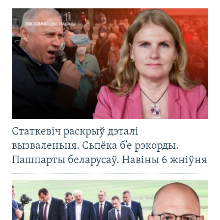
Статкевіч раскрыў дэталі
вызваленьня. Сьпёка б’е рэкорды.
Пашпарты беларусаў. Навіны 6 жніўня