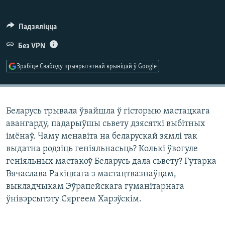
КУЛЬТУРА
МОВА
КАЛЯНДАР
НА ХВАЛЯХ СВАБОДЫ
Падзяліцца
Без VPN
Зрабіце Свабоду прыярытэтнай крыніцай ў Google
Беларусь трывала ўвайшла ў гісторыю мастацкага
авангарду, падарыўшы сьвету дзясяткі выбітных
імёнаў. Чаму менавіта на беларускай зямлі так
выдатна родзіць геніяльнасьць? Колькі ўвогуле
геніяльных мастакоў Беларусь дала сьвету? Гутарка
Вячаслава Ракіцкага з мастацтвазнаўцам,
выкладчыкам Эўрапейскага гуманітарнага
ўнівэрсытэту Сяргеем Харэўскім.