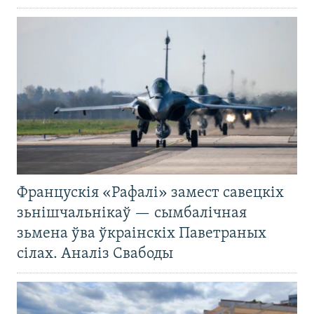
Францускія «Рафалі» замест савецкіх
зьнішчальнікаў — сымбалічная
зьмена ўва ўкраінскіх Паветраных
сілах. Аналіз Свабоды