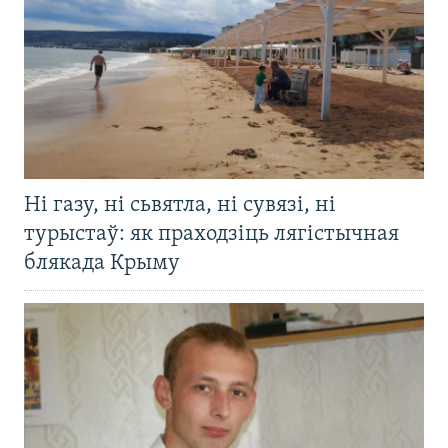
Ні газу, ні сьвятла, ні сувязі, ні
турыстаў: як праходзіць лягістычная
блякада Крыму