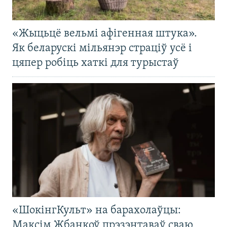
«Жыцьцё вельмі афігенная штука».
Як беларускі мільянэр страціў усё і
цяпер робіць хаткі для турыстаў
«ШокінгКульт» на барахолаўцы:
Максім Жбанкоў прэзэнтаваў сваю