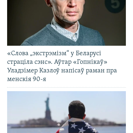
«Слова „экстрэмізм“ у Беларусі
страціла сэнс». Аўтар «Гопнікаў»
Уладзімер Казлоў напісаў раман пра
менскія 90-я