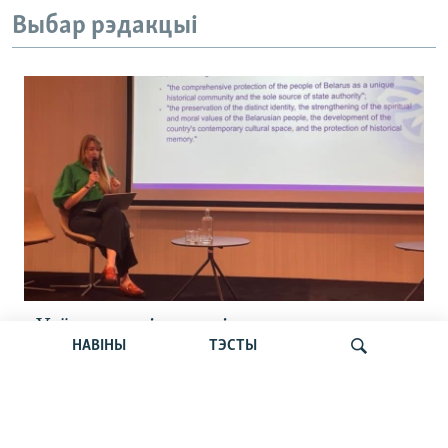
Выбар рэдакцыі
«Усё кепска і вельмі кепска».
НАВІНЫ
ТЭСТЫ
Як прайшла дыскусія «Мова, культура,
адукацыя і мэдыя: нябачны фронт
за Беларусь»