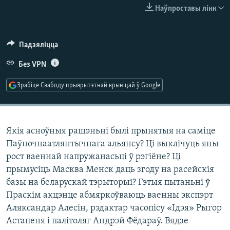
КУЛЬТУРА
МОВА
Наўпроставы лінк
КАЛЯНДАР
НА ХВАЛЯХ СВАБОДЫ
Падзяліцца
Без VPN
Зрабіце Свабоду прыярытэтнай крыніцай ў Google
Якія асноўныя рашэньні былі прынятыя на саміце
Паўночнаатлянтычнага альянсу? Ці выклічуць яны
рост ваеннай напружанасьці ў рэгіёне? Ці
прымусіць Масква Менск даць згоду на расейскія
базы на беларускай тэрыторыі? Гэтыя пытаньні ў
Праскім акцэнце абмяркоўваюць ваенны экспэрт
Аляксандар Алесін, рэдактар часопісу «Ідэя» Рыгор
Астапеня і палітоляг Андрэй Фёдараў. Вядзе