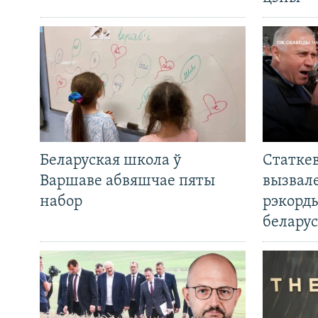
Беларуская школа ў
Статкев
Варшаве абвяшчае пяты
вызвале
набор
рэкорд
беларус