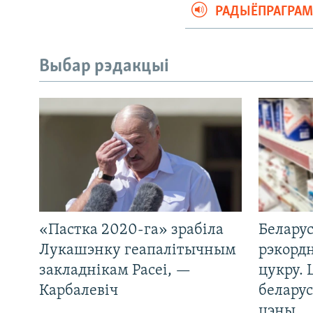
РАДЫЁПРАГРА
Выбар рэдакцыі
«Пастка 2020-га» зрабіла
Беларус
Лукашэнку геапалітычным
рэкорд
закладнікам Расеі, —
цукру. 
Карбалевіч
беларус
цэны