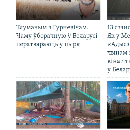
Тлумачым з Гурневічам.
13 сэан
Чаму ўборачную ў Беларусі
Як у М
ператвараюць у цырк
«Адысэ
чынам 
кінагі
у Белар