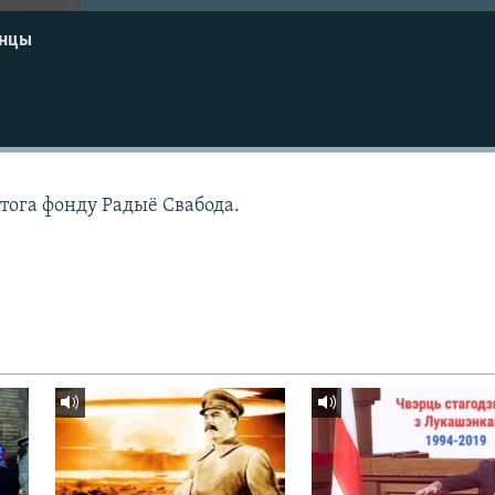
енцы
атога фонду Радыё Свабода.