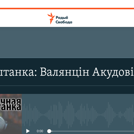
танка: Валянцін Акудов
No media source currently avail
0:00