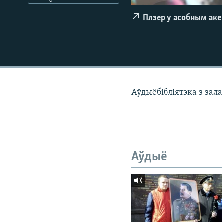
КАЛЯНДАР
НА ХВАЛЯХ СВАБОДЫ
Плэер у асобным ак
Аўдыёбібліятэка з зал
Аўдыё