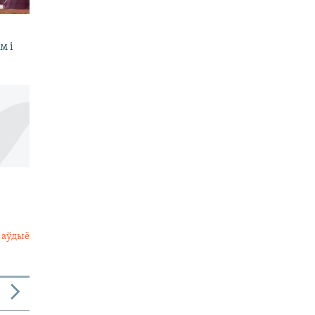
м і
 аўдыё