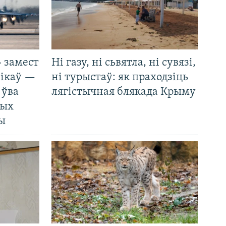
 замест
Ні газу, ні сьвятла, ні сувязі,
нікаў —
ні турыстаў: як праходзіць
 ўва
лягістычная блякада Крыму
ных
ды