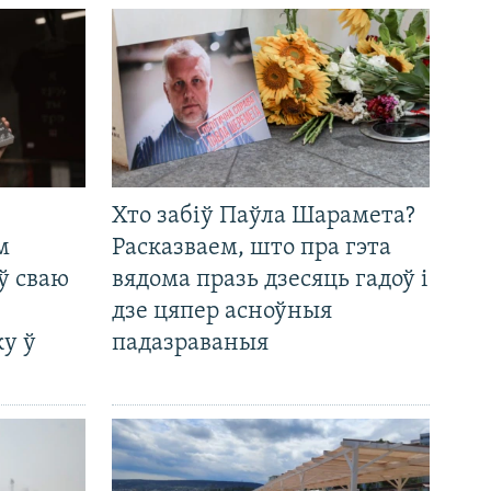
Хто забіў Паўла Шарамета?
м
Расказваем, што пра гэта
ў сваю
вядома празь дзесяць гадоў і
дзе цяпер асноўныя
у ў
падазраваныя