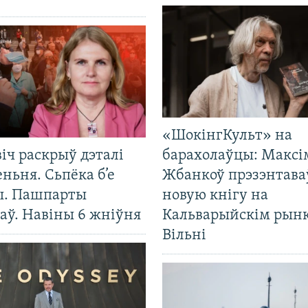
«ШокінгКульт» на
іч раскрыў дэталі
барахолаўцы: Максі
ньня. Сьпёка б’е
Жбанкоў прэзэнтава
ы. Пашпарты
новую кнігу на
аў. Навіны 6 жніўня
Кальварыйскім рынк
Вільні