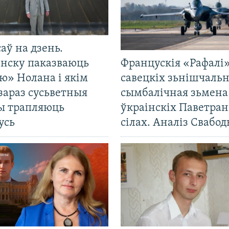
саў на дзень.
енску паказваюць
Францускія «Рафалі»
ю» Нолана і якім
савецкіх зьнішчаль
зараз сусьветныя
сымбалічная зьмена
ты трапляюць
ўкраінскіх Паветра
усь
сілах. Аналіз Свабо