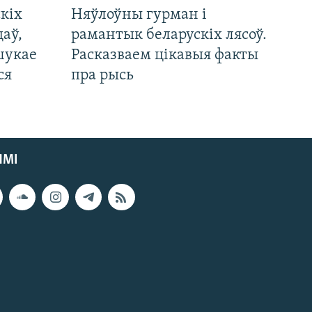
кіх
Няўлоўны гурман і
цаў,
рамантык беларускіх лясоў.
шукае
Расказваем цікавыя факты
ся
пра рысь
ЯМІ