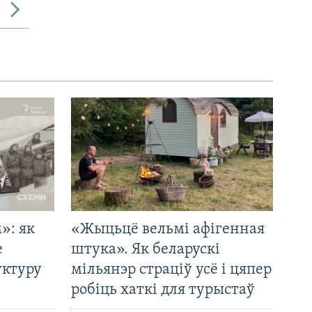
»: як
«Жыцьцё вельмі афігенная
е
штука». Як беларускі
уктуру
мільянэр страціў усё і цяпер
робіць хаткі для турыстаў