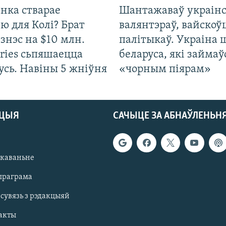
нка стварае
Шантажаваў украінс
ю для Колі? Брат
валянтэраў, вайскоў
ізнэс на $10 млн.
палітыкаў. Украіна 
ries сьпяшаецца
беларуса, які займаў
усь. Навіны 5 жніўня
«чорным піярам»
АЦЫЯ
САЧЫЦЕ ЗА АБНАЎЛЕНЬН
якаваньне
праграма
 сувязь з рэдакцыяй
акты