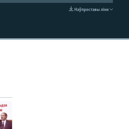
Наўпроставы лінк
EMBED