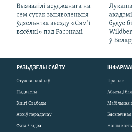
Вызвалілі асуджанага на
Лукашэ
сем сутак зьняволеньня
акадэмі
ўдзельніка зьезду «Сям’і
будуе б
вясёлкі» пад Расонамі
Wildber
ў Белар
РАЗЬДЗЕЛЫ САЙТУ
ІНФАРМ
Стужка навінаў
Пра нас
Падкасты
Абысьці бл
Кнігі Свабоды
Мабільная 
Архіў перадачаў
Бясьпечная
Фота / відэа
Нашы кант