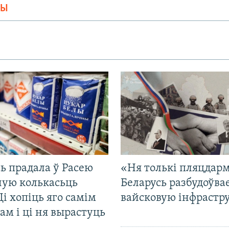
МЫ
ь прадала ў Расею
«Ня толькі пляцдарм
ную колькасьць
Беларусь разбудоўва
Ці хопіць яго самім
вайсковую інфрастр
ам і ці ня вырастуць