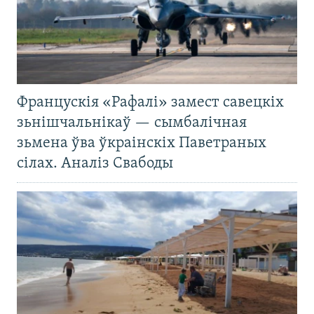
Францускія «Рафалі» замест савецкіх
зьнішчальнікаў — сымбалічная
зьмена ўва ўкраінскіх Паветраных
сілах. Аналіз Свабоды