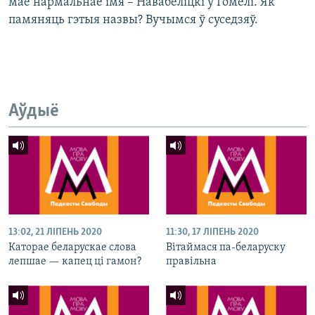
мае нармальнае імя – Навабеліцкі ў Гомелі. Як
памяняць гэтыя назвы? Вучымся ў суседзяў.
Аўдыё
13:02, 21 ЛІПЕНЬ 2020
11:30, 17 ЛІПЕНЬ 2020
Каторае беларускае слова
Вітаймася па-беларуску
лепшае — капец ці гамон?
правільна