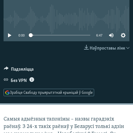
КУЛЬТУРА
МОВА
КАЛЯНДАР
НА ХВАЛЯХ СВАБОДЫ
No media source currently available
0:00
6:47
Наўпроставы лінк
Падзяліцца
Без VPN
Зрабіце Свабоду прыярытэтнай крыніцай ў Google
Самыя адыёзныя тапонімы – назвы гарадзкіх
раёнаў. З 24-х такіх раёнаў у Беларусі толькі адзін