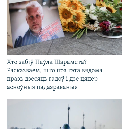
Хто забіў Паўла Шарамета?
Расказваем, што пра гэта вядома
празь дзесяць гадоў і дзе цяпер
асноўныя падазраваныя