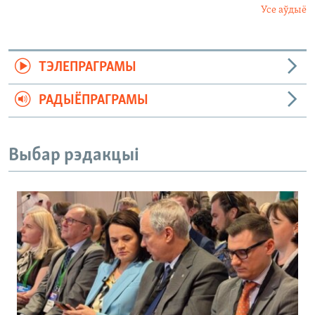
Усе аўдыё
ТЭЛЕПРАГРАМЫ
РАДЫЁПРАГРАМЫ
Выбар рэдакцыі