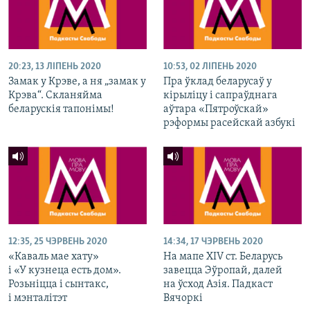
20:23, 13 ЛІПЕНЬ 2020
10:53, 02 ЛІПЕНЬ 2020
Замак у Крэве, а ня „замак у
Пра ўклад беларусаў у
Крэва“. Скланяйма
кірыліцу і сапраўднага
беларускія тапонімы!
аўтара «Пятроўскай»
рэформы расейскай азбукі
12:35, 25 ЧЭРВЕНЬ 2020
14:34, 17 ЧЭРВЕНЬ 2020
«Каваль мае хату»
На мапе XIV ст. Беларусь
і «У кузнеца есть дом».
завецца Эўропай, далей
Розьніцца і сынтакс,
на ўсход Азія. Падкаст
і мэнталітэт
Вячоркі