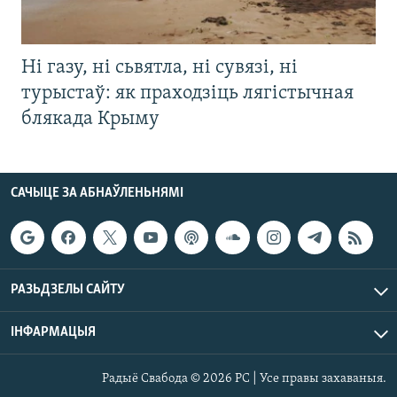
Ні газу, ні сьвятла, ні сувязі, ні
турыстаў: як праходзіць лягістычная
блякада Крыму
САЧЫЦЕ ЗА АБНАЎЛЕНЬНЯМІ
РАЗЬДЗЕЛЫ САЙТУ
ІНФАРМАЦЫЯ
Радыё Свабода © 2026 РС | Усе правы захаваныя.