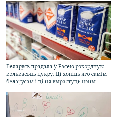
Беларусь прадала ў Расею рэкордную
колькасьць цукру. Ці хопіць яго самім
беларусам і ці ня вырастуць цэны