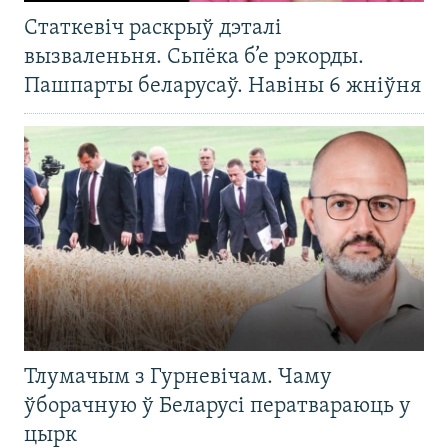
Статкевіч раскрыў дэталі
вызваленьня. Сьпёка б’е рэкорды.
Пашпарты беларусаў. Навіны 6 жніўня
Тлумачым з Гурневічам. Чаму
ўборачную ў Беларусі ператвараюць у
цырк