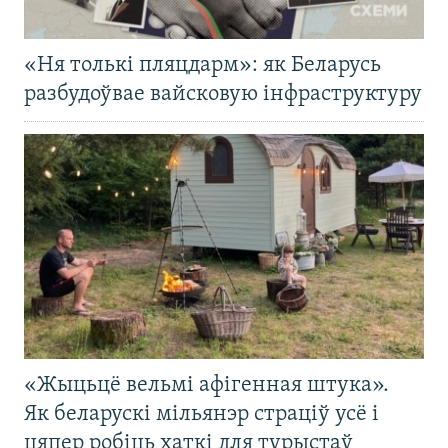
«Ня толькі пляцдарм»: як Беларусь
разбудоўвае вайсковую інфраструктуру
«Жыцьцё вельмі афігенная штука».
Як беларускі мільянэр страціў усё і
цяпер робіць хаткі для турыстаў