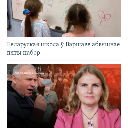
Беларуская школа ў Варшаве абвяшчае
пяты набор