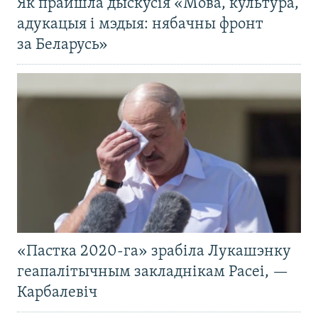
Як прайшла дыскусія «Мова, культура,
адукацыя і мэдыя: нябачны фронт
за Беларусь»
«Пастка 2020-га» зрабіла Лукашэнку
геапалітычным закладнікам Расеі, —
Карбалевіч