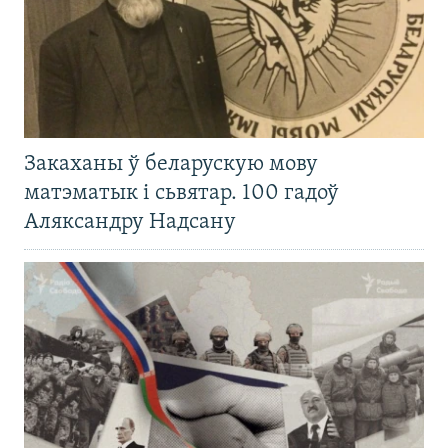
Закаханы ў беларускую мову
матэматык і сьвятар. 100 гадоў
Аляксандру Надсану