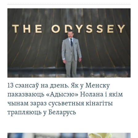
13 сэансаў на дзень. Як у Менску
паказваюць «Адысэю» Нолана і якім
чынам зараз сусьветныя кінагіты
трапляюць у Беларусь