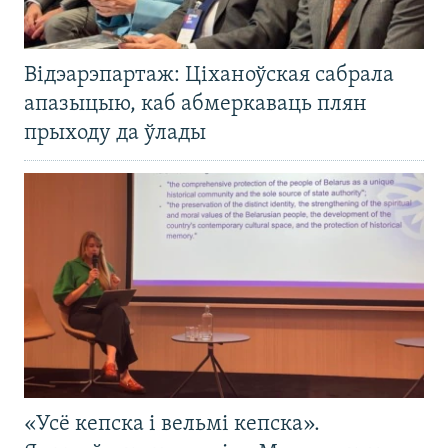
Відэарэпартаж: Ціханоўская сабрала
апазыцыю, каб абмеркаваць плян
прыходу да ўлады
«Усё кепска і вельмі кепска».