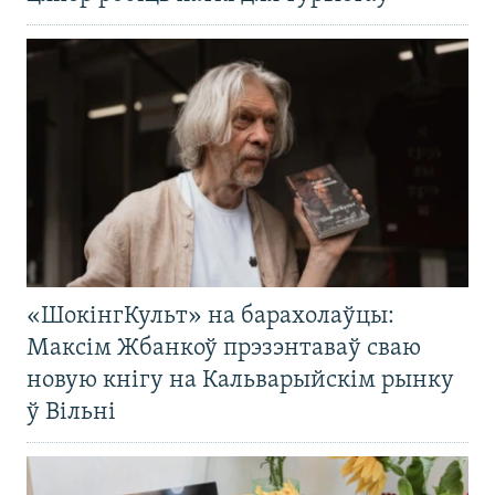
«ШокінгКульт» на барахолаўцы:
Максім Жбанкоў прэзэнтаваў сваю
новую кнігу на Кальварыйскім рынку
ў Вільні