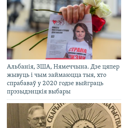
Альбанія, ЗША, Нямеччына. Дзе цяпер
жывуць і чым займаюцца тыя, хто
спрабаваў у 2020 годзе выйграць
прэзыдэнцкія выбары