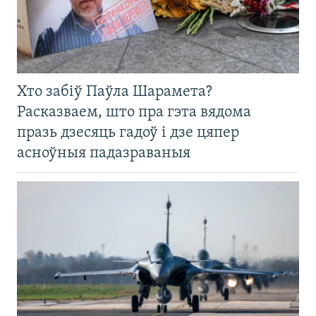
Хто забіў Паўла Шарамета?
Расказваем, што пра гэта вядома
празь дзесяць гадоў і дзе цяпер
асноўныя падазраваныя