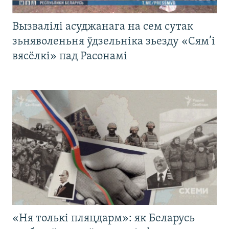
Вызвалілі асуджанага на сем сутак
зьняволеньня ўдзельніка зьезду «Сям’і
вясёлкі» пад Расонамі
«Ня толькі пляцдарм»: як Беларусь