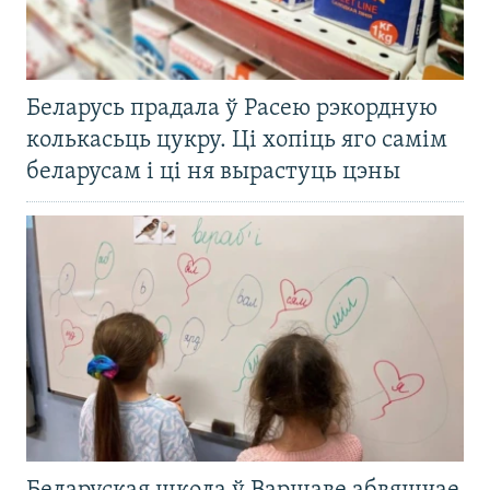
Беларусь прадала ў Расею рэкордную
колькасьць цукру. Ці хопіць яго самім
беларусам і ці ня вырастуць цэны