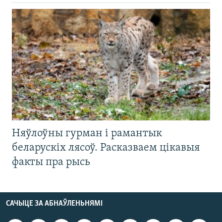
Няўлоўны гурман і рамантык
беларускіх лясоў. Расказваем цікавыя
факты пра рысь
САЧЫЦЕ ЗА АБНАЎЛЕНЬНЯМІ