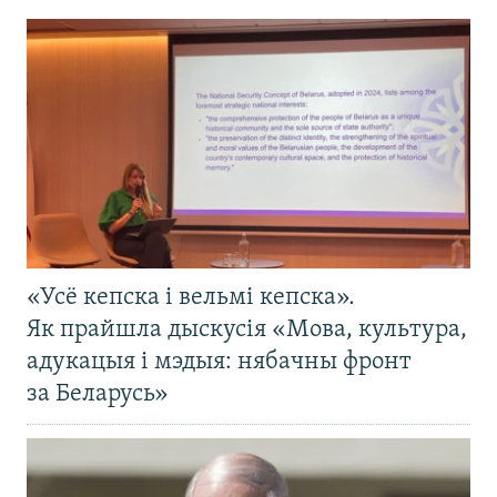
«Усё кепска і вельмі кепска».
Як прайшла дыскусія «Мова, культура,
адукацыя і мэдыя: нябачны фронт
за Беларусь»