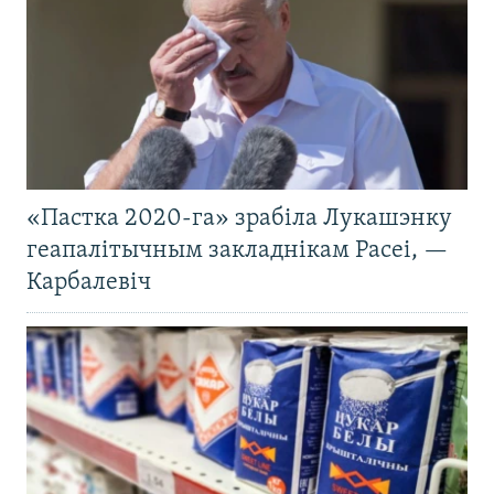
«Пастка 2020-га» зрабіла Лукашэнку
геапалітычным закладнікам Расеі, —
Карбалевіч