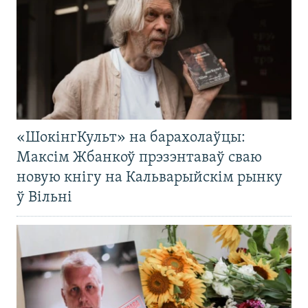
«ШокінгКульт» на барахолаўцы:
Максім Жбанкоў прэзэнтаваў сваю
новую кнігу на Кальварыйскім рынку
ў Вільні