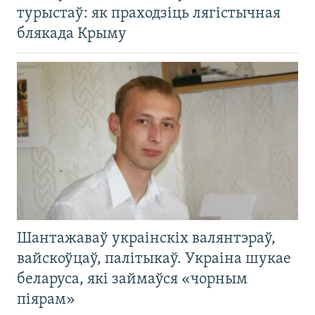
турыстаў: як праходзіць лягістычная
блякада Крыму
Шантажаваў украінскіх валянтэраў,
вайскоўцаў, палітыкаў. Украіна шукае
беларуса, які займаўся «чорным
піярам»