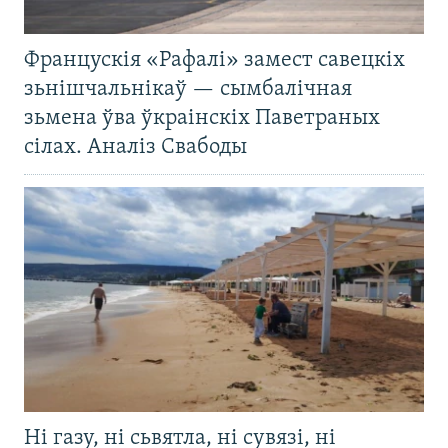
Францускія «Рафалі» замест савецкіх
зьнішчальнікаў — сымбалічная
зьмена ўва ўкраінскіх Паветраных
сілах. Аналіз Свабоды
Ні газу, ні сьвятла, ні сувязі, ні