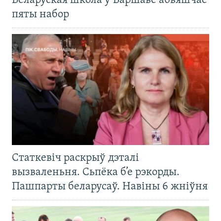
Беларуская школа ў Варшаве абвяшчае
пяты набор
Статкевіч раскрыў дэталі
вызваленьня. Сьпёка б’е рэкорды.
Пашпарты беларусаў. Навіны 6 жніўня