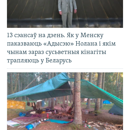
13 сэансаў на дзень. Як у Менску
паказваюць «Адысэю» Нолана і якім
чынам зараз сусьветныя кінагіты
трапляюць у Беларусь