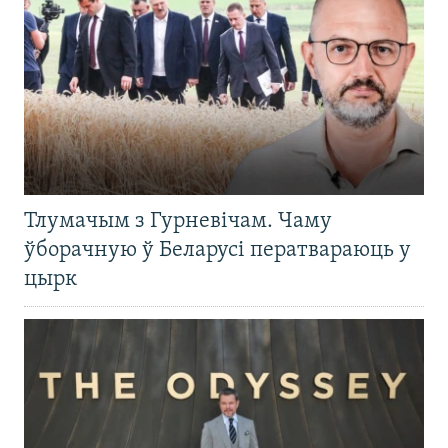
Тлумачым з Гурневічам. Чаму
ўборачную ў Беларусі ператвараюць у
цырк