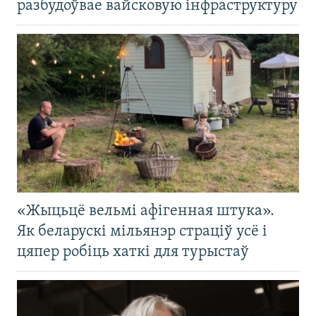
разбудоўвае вайсковую інфраструктуру
«Жыцьцё вельмі афігенная штука».
Як беларускі мільянэр страціў усё і
цяпер робіць хаткі для турыстаў