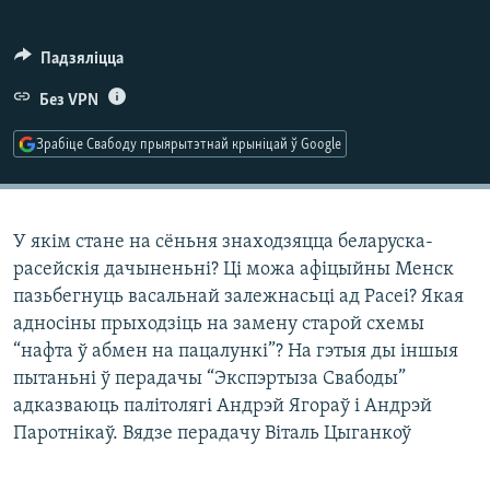
КУЛЬТУРА
МОВА
КАЛЯНДАР
НА ХВАЛЯХ СВАБОДЫ
Падзяліцца
Без VPN
Зрабіце Свабоду прыярытэтнай крыніцай ў Google
У якім стане на сёньня знаходзяцца беларуска-
расейскія дачыненьні? Ці можа афіцыйны Менск
пазьбегнуць васальнай залежнасьці ад Расеі? Якая
адносіны прыходзіць на замену старой схемы
“нафта ў абмен на пацалункі”? На гэтыя ды іншыя
пытаньні ў перадачы “Экспэртыза Свабоды”
адказваюць палітолягі Андрэй Ягораў і Андрэй
Паротнікаў. Вядзе перадачу Віталь Цыганкоў