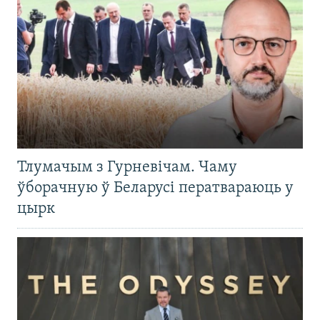
Тлумачым з Гурневічам. Чаму
ўборачную ў Беларусі ператвараюць у
цырк