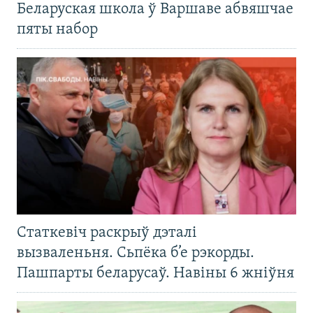
Беларуская школа ў Варшаве абвяшчае
пяты набор
Статкевіч раскрыў дэталі
вызваленьня. Сьпёка б’е рэкорды.
Пашпарты беларусаў. Навіны 6 жніўня