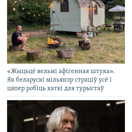
«Жыцьцё вельмі афігенная штука».
Як беларускі мільянэр страціў усё і
цяпер робіць хаткі для турыстаў