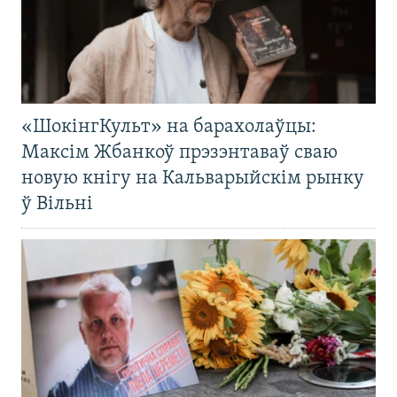
«ШокінгКульт» на барахолаўцы:
Максім Жбанкоў прэзэнтаваў сваю
новую кнігу на Кальварыйскім рынку
ў Вільні