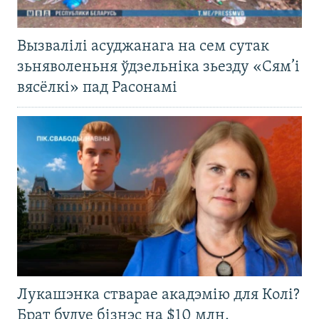
Вызвалілі асуджанага на сем сутак
зьняволеньня ўдзельніка зьезду «Сям’і
вясёлкі» пад Расонамі
Лукашэнка стварае акадэмію для Колі?
Брат будуе бізнэс на $10 млн.