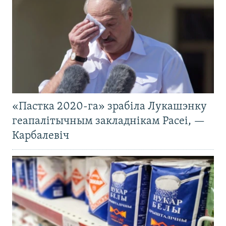
«Пастка 2020-га» зрабіла Лукашэнку
геапалітычным закладнікам Расеі, —
Карбалевіч