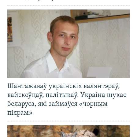
Шантажаваў украінскіх валянтэраў,
вайскоўцаў, палітыкаў. Украіна шукае
беларуса, які займаўся «чорным
піярам»