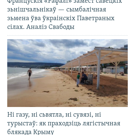
Францускія «Рафалі» замест савецкіх
зьнішчальнікаў — сымбалічная
зьмена ўва ўкраінскіх Паветраных
сілах. Аналіз Свабоды
Ні газу, ні сьвятла, ні сувязі, ні
турыстаў: як праходзіць лягістычная
блякада Крыму