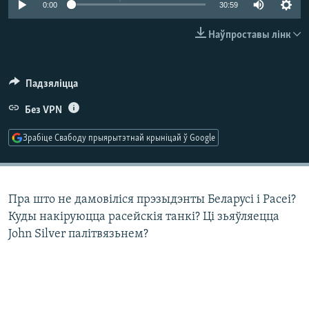
0:00
30:59
КУЛЬТУРА
МОВА
КАЛЯНДАР
НА ХВАЛЯХ СВАБОДЫ
Наўпроставы лінк
Падзяліцца
Без VPN
Зрабіце Свабоду прыярытэтнай крыніцай ў Google
Пра што не дамовіліся прэзыдэнты Беларусі і Расеі?
Куды накіруюцца расейскія танкі? Ці зьяўляецца
John Silver палітвязьнем?