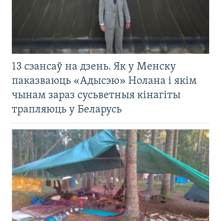
13 сэансаў на дзень. Як у Менску
паказваюць «Адысэю» Нолана і якім
чынам зараз сусьветныя кінагіты
трапляюць у Беларусь