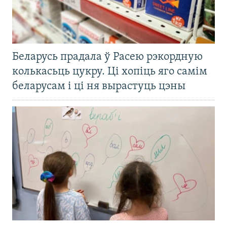
Беларусь прадала ў Расею рэкордную
колькасьць цукру. Ці хопіць яго самім
беларусам і ці ня вырастуць цэны