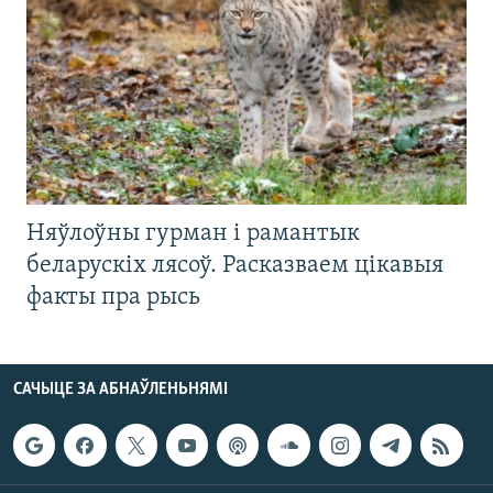
Няўлоўны гурман і рамантык
беларускіх лясоў. Расказваем цікавыя
факты пра рысь
САЧЫЦЕ ЗА АБНАЎЛЕНЬНЯМІ