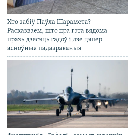
Хто забіў Паўла Шарамета?
Расказваем, што пра гэта вядома
празь дзесяць гадоў і дзе цяпер
асноўныя падазраваныя