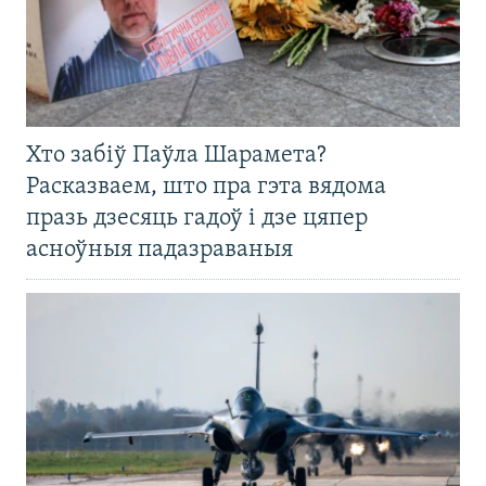
Хто забіў Паўла Шарамета?
Расказваем, што пра гэта вядома
празь дзесяць гадоў і дзе цяпер
асноўныя падазраваныя