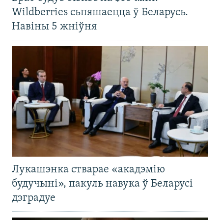
Wildberries сьпяшаецца ў Беларусь.
Навіны 5 жніўня
Лукашэнка стварае «акадэмію
будучыні», пакуль навука ў Беларусі
дэградуе