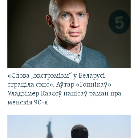
«Слова „экстрэмізм“ у Беларусі
страціла сэнс». Аўтар «Гопнікаў»
Уладзімер Казлоў напісаў раман пра
менскія 90-я