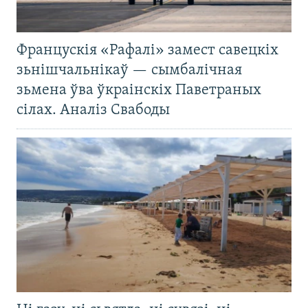
Францускія «Рафалі» замест савецкіх
зьнішчальнікаў — сымбалічная
зьмена ўва ўкраінскіх Паветраных
сілах. Аналіз Свабоды