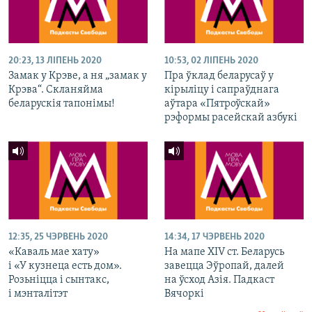
20:23, 13 ЛІПЕНЬ 2020
10:53, 02 ЛІПЕНЬ 2020
Замак у Крэве, а ня „замак у
Пра ўклад беларусаў у
Крэва“. Скланяйма
кірыліцу і сапраўднага
беларускія тапонімы!
аўтара «Пятроўскай»
рэформы расейскай азбукі
12:35, 25 ЧЭРВЕНЬ 2020
14:34, 17 ЧЭРВЕНЬ 2020
«Каваль мае хату»
На мапе XIV ст. Беларусь
і «У кузнеца есть дом».
завецца Эўропай, далей
Розьніцца і сынтакс,
на ўсход Азія. Падкаст
і мэнталітэт
Вячоркі