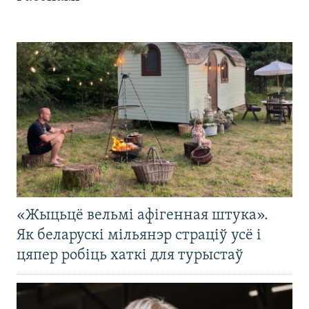
«Жыцьцё вельмі афігенная штука».
Як беларускі мільянэр страціў усё і
цяпер робіць хаткі для турыстаў