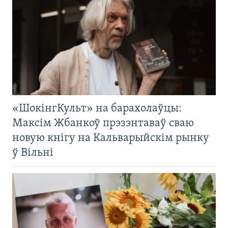
«ШокінгКульт» на барахолаўцы:
Максім Жбанкоў прэзэнтаваў сваю
новую кнігу на Кальварыйскім рынку
ў Вільні