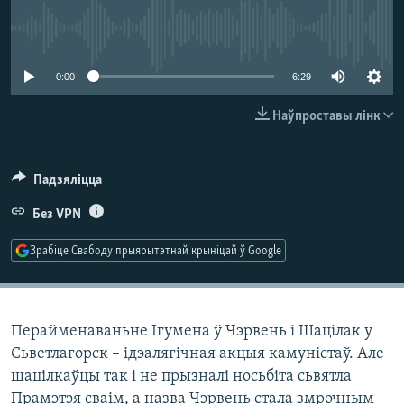
КУЛЬТУРА
МОВА
No media source currently available
КАЛЯНДАР
НА ХВАЛЯХ СВАБОДЫ
0:00
6:29
Наўпроставы лінк
Падзяліцца
Без VPN
Зрабіце Свабоду прыярытэтнай крыніцай ў Google
Перайменаваньне Ігумена ў Чэрвень і Шацілак у
Сьветлагорск – ідэалягічная акцыя камуністаў. Але
шацілкаўцы так і не прызналі носьбіта сьвятла
Прамэтэя сваім, а назва Чэрвень стала змрочным