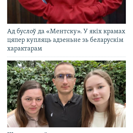
Ад буслоў да «Ментску». У якіх крамах
цяпер купляць адзеньне зь беларускім
характарам