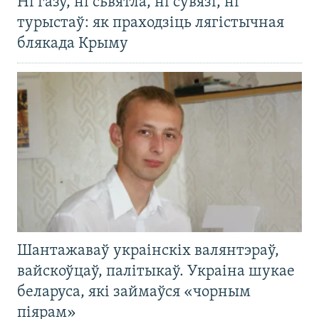
Ні газу, ні сьвятла, ні сувязі, ні
турыстаў: як праходзіць лягістычная
блякада Крыму
Шантажаваў украінскіх валянтэраў,
вайскоўцаў, палітыкаў. Украіна шукае
беларуса, які займаўся «чорным
піярам»