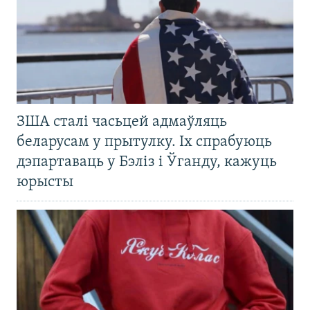
ЗША сталі часьцей адмаўляць
беларусам у прытулку. Іх спрабуюць
дэпартаваць у Бэліз і Ўганду, кажуць
юрысты