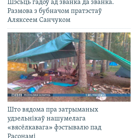
Шэсьць гадоў ад званка да званка.
Размова з бубначом пратэстаў
Аляксеем Санчуком
Што вядома пра затрыманых
удзельнікаў нашумелага
«вясёлкавага» фэстывалю пад
Расонамі