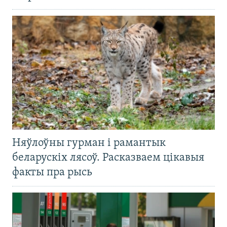
Няўлоўны гурман і рамантык
беларускіх лясоў. Расказваем цікавыя
факты пра рысь