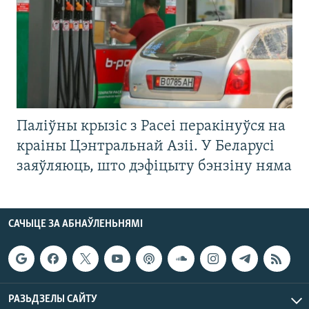
Паліўны крызіс з Расеі перакінуўся на
краіны Цэнтральнай Азіі. У Беларусі
заяўляюць, што дэфіцыту бэнзіну няма
САЧЫЦЕ ЗА АБНАЎЛЕНЬНЯМІ
РАЗЬДЗЕЛЫ САЙТУ