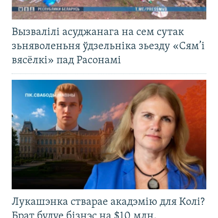
Вызвалілі асуджанага на сем сутак
зьняволеньня ўдзельніка зьезду «Сям’і
вясёлкі» пад Расонамі
Лукашэнка стварае акадэмію для Колі?
Брат будуе бізнэс на $10 млн.