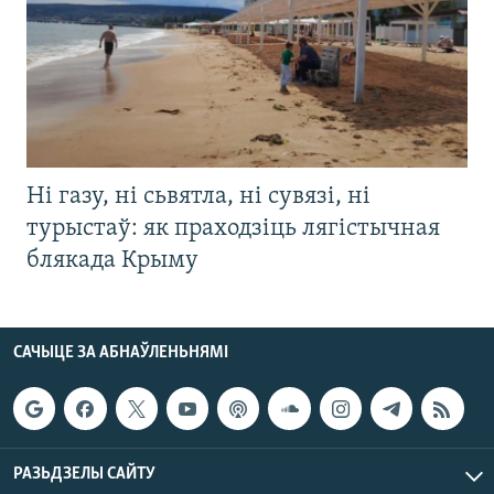
Ні газу, ні сьвятла, ні сувязі, ні
турыстаў: як праходзіць лягістычная
блякада Крыму
САЧЫЦЕ ЗА АБНАЎЛЕНЬНЯМІ
РАЗЬДЗЕЛЫ САЙТУ