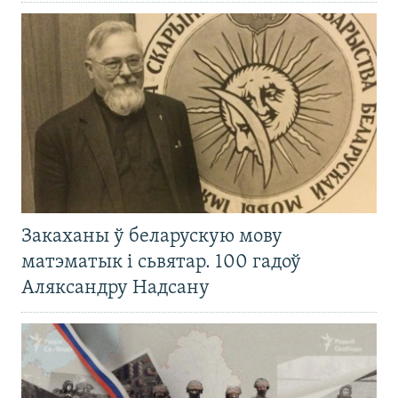
Закаханы ў беларускую мову
матэматык і сьвятар. 100 гадоў
Аляксандру Надсану