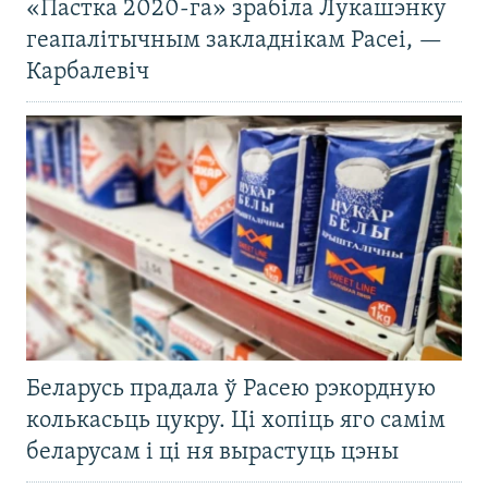
«Пастка 2020-га» зрабіла Лукашэнку
геапалітычным закладнікам Расеі, —
Карбалевіч
Беларусь прадала ў Расею рэкордную
колькасьць цукру. Ці хопіць яго самім
беларусам і ці ня вырастуць цэны