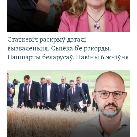
Статкевіч раскрыў дэталі
вызваленьня. Сьпёка б’е рэкорды.
Пашпарты беларусаў. Навіны 6 жніўня