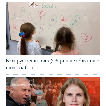
Беларуская школа ў Варшаве абвяшчае
пяты набор