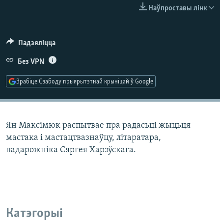
КУЛЬТУРА
МОВА
Наўпроставы лінк
КАЛЯНДАР
НА ХВАЛЯХ СВАБОДЫ
Падзяліцца
Без VPN
Зрабіце Свабоду прыярытэтнай крыніцай ў Google
Ян Максімюк распытвае пра радасьці жыцьця
мастака і мастацтвазнаўцу, літаратара,
падарожніка Сяргея Харэўскага.
Катэгорыі