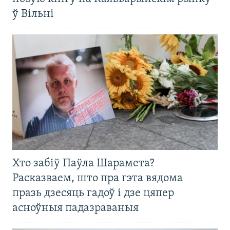
ў Вільні
Хто забіў Паўла Шарамета?
Расказваем, што пра гэта вядома
празь дзесяць гадоў і дзе цяпер
асноўныя падазраваныя