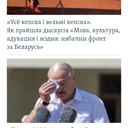
«Усё кепска і вельмі кепска».
Як прайшла дыскусія «Мова, культура,
адукацыя і мэдыя: нябачны фронт
за Беларусь»