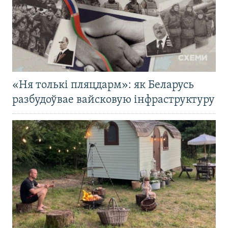
«Ня толькі пляцдарм»: як Беларусь
разбудоўвае вайсковую інфраструктуру