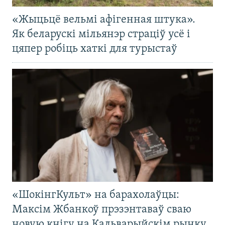
«Жыцьцё вельмі афігенная штука».
Як беларускі мільянэр страціў усё і
цяпер робіць хаткі для турыстаў
«ШокінгКульт» на барахолаўцы:
Максім Жбанкоў прэзэнтаваў сваю
новую кнігу на Кальварыйскім рынку