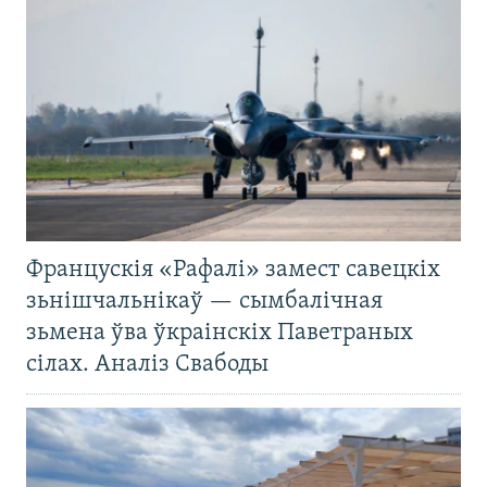
Францускія «Рафалі» замест савецкіх
зьнішчальнікаў — сымбалічная
зьмена ўва ўкраінскіх Паветраных
сілах. Аналіз Свабоды