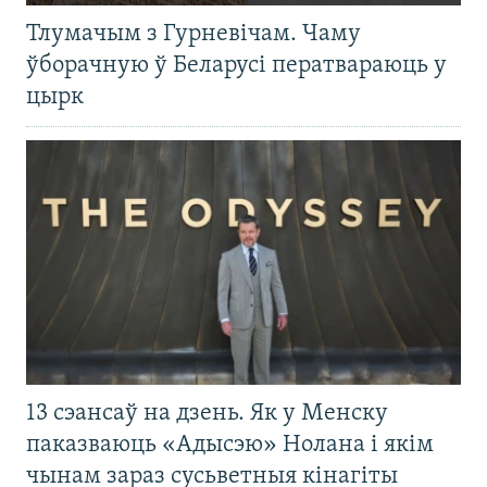
Тлумачым з Гурневічам. Чаму
ўборачную ў Беларусі ператвараюць у
цырк
13 сэансаў на дзень. Як у Менску
паказваюць «Адысэю» Нолана і якім
чынам зараз сусьветныя кінагіты