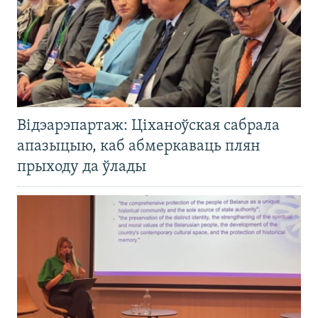
Відэарэпартаж: Ціханоўская сабрала
апазыцыю, каб абмеркаваць плян
прыходу да ўлады