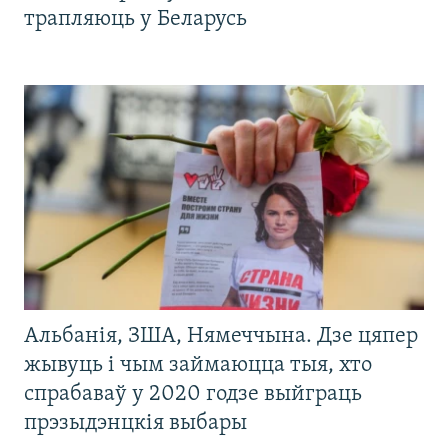
трапляюць у Беларусь
Альбанія, ЗША, Нямеччына. Дзе цяпер
жывуць і чым займаюцца тыя, хто
спрабаваў у 2020 годзе выйграць
прэзыдэнцкія выбары