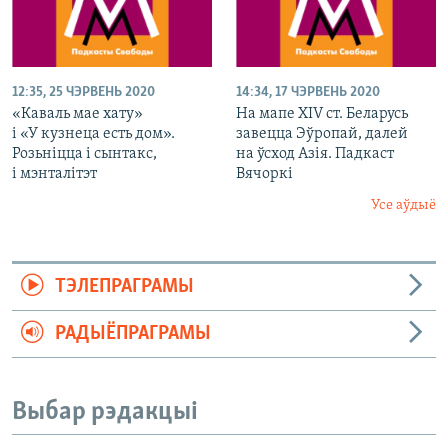
12:35, 25 ЧЭРВЕНЬ 2020
14:34, 17 ЧЭРВЕНЬ 2020
«Каваль мае хату»
На мапе XIV ст. Беларусь
і «У кузнеца есть дом».
завецца Эўропай, далей
Розьніцца і сынтакс,
на ўсход Азія. Падкаст
і мэнталітэт
Вячоркі
Усе аўдыё
ТЭЛЕПРАГРАМЫ
РАДЫЁПРАГРАМЫ
Выбар рэдакцыі