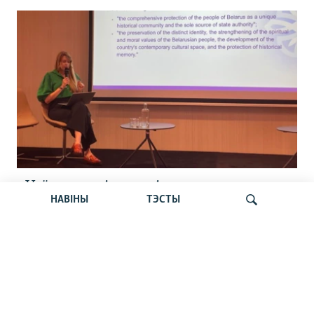
«Усё кепска і вельмі кепска».
НАВІНЫ
ТЭСТЫ
Як прайшла дыскусія «Мова, культура,
адукацыя і мэдыя: нябачны фронт
за Беларусь»
Шукаць