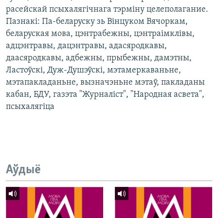
расейскай псыхалягічнага тэрміну целеполагание.
Пазнакі: Па-беларуску зь Вінцуком Вячоркам,
беларуская мова, цэнтрабежны, цэнтраімклівы,
адцэнтравы, дацэнтравы, адасяродкавы,
даасяродкавы, адбежны, прыбежны, дамэтны,
Ластоўскі, Дуж-Душэўскі, мэтамеркаваньне,
мэтапакладаньне, вызначэньне мэтаў, пакладаны
кабан, БДУ, газэта "Журналіст", "Народная асвета",
псыхалягіца
Аўдыё