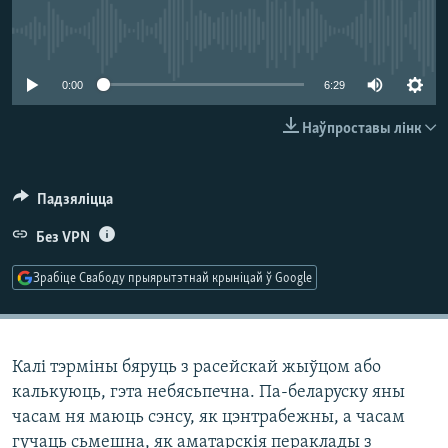
КУЛЬТУРА
МОВА
No media source currently available
КАЛЯНДАР
НА ХВАЛЯХ СВАБОДЫ
0:00
6:29
Наўпроставы лінк
Падзяліцца
Без VPN
Зрабіце Свабоду прыярытэтнай крыніцай ў Google
Калі тэрміны бяруць з расейскай жыўцом або
калькуюць, гэта небясьпечна. Па-беларуску яны
часам ня маюць сэнсу, як цэнтрабежны, а часам
гучаць сьмешна, як аматарскія пераклады з