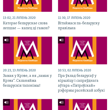
13:02, 21 ЛІПЕНЬ 2020
11:30, 17 ЛІПЕНЬ 2020
Каторае беларускае слова
Вітаймася па-беларуску
лепшае — капец ці гамон?
правільна
20:23, 13 ЛІПЕНЬ 2020
10:53, 02 ЛІПЕНЬ 2020
Замак у Крэве, а ня „замак у
Пра ўклад беларусаў у
Крэва“. Скланяйма
кірыліцу і сапраўднага
беларускія тапонімы!
аўтара «Пятроўскай»
рэформы расейскай азбукі