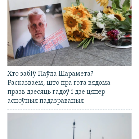
Хто забіў Паўла Шарамета?
Расказваем, што пра гэта вядома
празь дзесяць гадоў і дзе цяпер
асноўныя падазраваныя