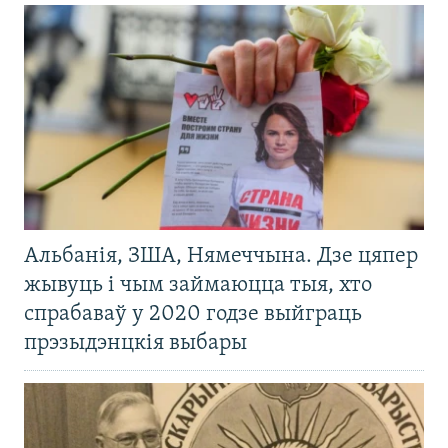
Альбанія, ЗША, Нямеччына. Дзе цяпер
жывуць і чым займаюцца тыя, хто
спрабаваў у 2020 годзе выйграць
прэзыдэнцкія выбары