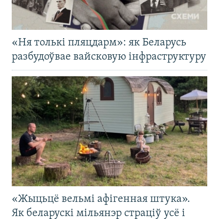
«Ня толькі пляцдарм»: як Беларусь
разбудоўвае вайсковую інфраструктуру
«Жыцьцё вельмі афігенная штука».
Як беларускі мільянэр страціў усё і