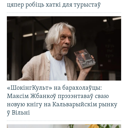
цяпер робіць хаткі для турыстаў
«ШокінгКульт» на барахолаўцы:
Максім Жбанкоў прэзэнтаваў сваю
новую кнігу на Кальварыйскім рынку
ў Вільні