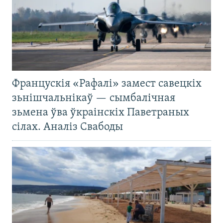
Францускія «Рафалі» замест савецкіх
зьнішчальнікаў — сымбалічная
зьмена ўва ўкраінскіх Паветраных
сілах. Аналіз Свабоды