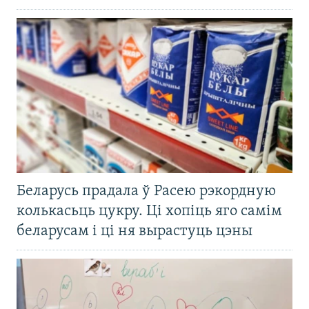
Беларусь прадала ў Расею рэкордную
колькасьць цукру. Ці хопіць яго самім
беларусам і ці ня вырастуць цэны