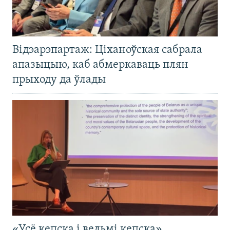
Відэарэпартаж: Ціханоўская сабрала
апазыцыю, каб абмеркаваць плян
прыходу да ўлады
«Усё кепска і вельмі кепска».