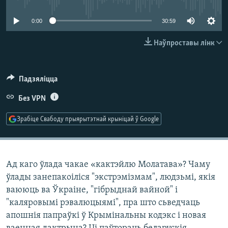
КУЛЬТУРА
МОВА
0:00
30:59
КАЛЯНДАР
НА ХВАЛЯХ СВАБОДЫ
Наўпроставы лінк
Падзяліцца
Без VPN
Зрабіце Свабоду прыярытэтнай крыніцай ў Google
Ад каго ўлада чакае «кактэйлю Молатава»? Чаму
ўлады занепакоіліся "экстрэмізмам", людзьмі, якія
ваююць ва Ўкраіне, "гібрыднай вайной" і
"каляровымі рэвалюцыямі", пра што сьведчаць
апошнія папраўкі ў Крымінальны кодэкс і новая