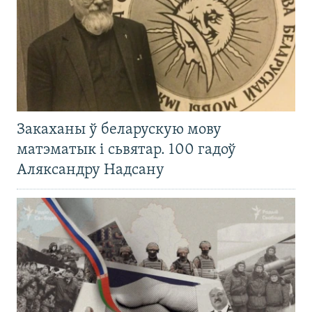
Закаханы ў беларускую мову
матэматык і сьвятар. 100 гадоў
Аляксандру Надсану