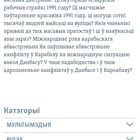
ваенная дактрына? Ці паўтораць беларускія
рабочыя страйкі 1991 году? Ці магчымае
паўтарэньне красавіка 1991 году, ці могуць сотні
тысячаў людзей выйсьці на вуліцы? Якія чыньнікі
прывялі да тых масавых пратэстаў і ці ў наяўнасьці
яны зараз? Міжнароднае рэха карабаскага
абвастрэньня Як паўплывае абвастрэньне
канфлікту ў Карабаху на міжнародную сытуацыю
вакол Данбасу? У чым падабеднства і ў чым
адрозьненьне канфліктаў у Данбасе і ў Кароабаху?
Катэгорыі
МУЛЬТЫМЭДЫЯ
ВІДЭА