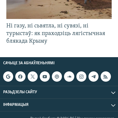
Ні газу, ні сьвятла, ні сувязі, ні
турыстаў: як праходзіць лягістычная
блякада Крыму
САЧЫЦЕ ЗА АБНАЎЛЕНЬНЯМІ
РАЗЬДЗЕЛЫ САЙТУ
ІНФАРМАЦЫЯ