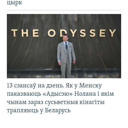
цырк
13 сэансаў на дзень. Як у Менску
паказваюць «Адысэю» Нолана і якім
чынам зараз сусьветныя кінагіты
трапляюць у Беларусь