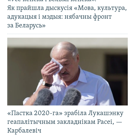
Як прайшла дыскусія «Мова, культура,
адукацыя і мэдыя: нябачны фронт
за Беларусь»
«Пастка 2020-га» зрабіла Лукашэнку
геапалітычным закладнікам Расеі, —
Карбалевіч