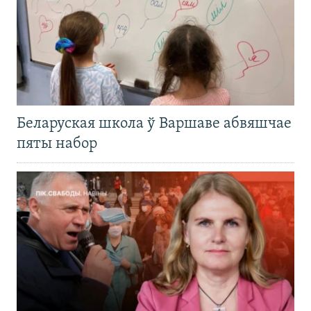
Беларуская школа ў Варшаве абвяшчае
пяты набор