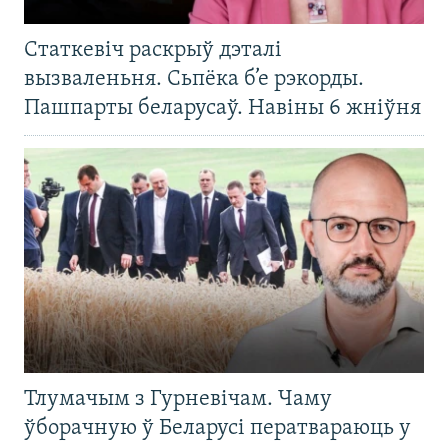
Статкевіч раскрыў дэталі
вызваленьня. Сьпёка б’е рэкорды.
Пашпарты беларусаў. Навіны 6 жніўня
Тлумачым з Гурневічам. Чаму
ўборачную ў Беларусі ператвараюць у