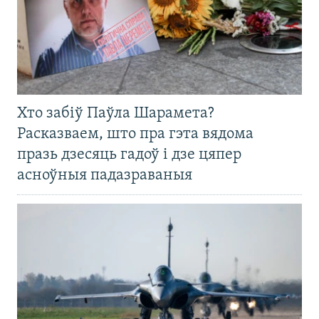
Хто забіў Паўла Шарамета?
Расказваем, што пра гэта вядома
празь дзесяць гадоў і дзе цяпер
асноўныя падазраваныя