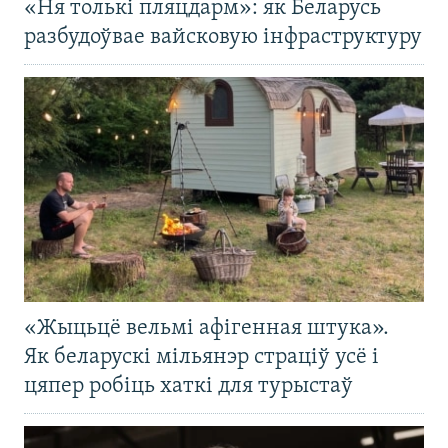
«Ня толькі пляцдарм»: як Беларусь
разбудоўвае вайсковую інфраструктуру
«Жыцьцё вельмі афігенная штука».
Як беларускі мільянэр страціў усё і
цяпер робіць хаткі для турыстаў