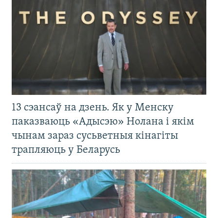
13 сэансаў на дзень. Як у Менску
паказваюць «Адысэю» Нолана і якім
чынам зараз сусьветныя кінагіты
трапляюць у Беларусь