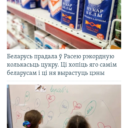
Беларусь прадала ў Расею рэкордную
колькасьць цукру. Ці хопіць яго самім
беларусам і ці ня вырастуць цэны