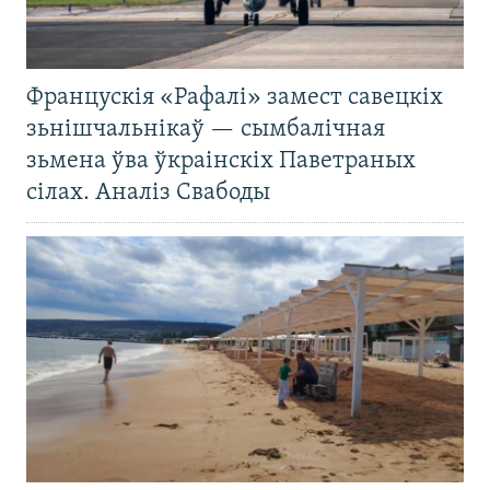
Францускія «Рафалі» замест савецкіх
зьнішчальнікаў — сымбалічная
зьмена ўва ўкраінскіх Паветраных
сілах. Аналіз Свабоды