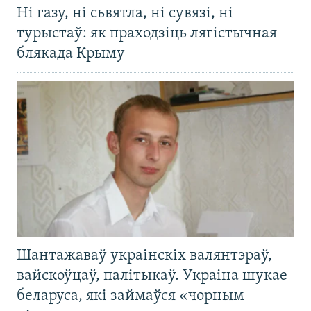
Ні газу, ні сьвятла, ні сувязі, ні
турыстаў: як праходзіць лягістычная
блякада Крыму
Шантажаваў украінскіх валянтэраў,
вайскоўцаў, палітыкаў. Украіна шукае
беларуса, які займаўся «чорным