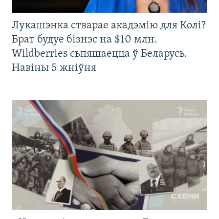
Лукашэнка стварае акадэмію для Колі?
Брат будуе бізнэс на $10 млн.
Wildberries сьпяшаецца ў Беларусь.
Навіны 5 жніўня