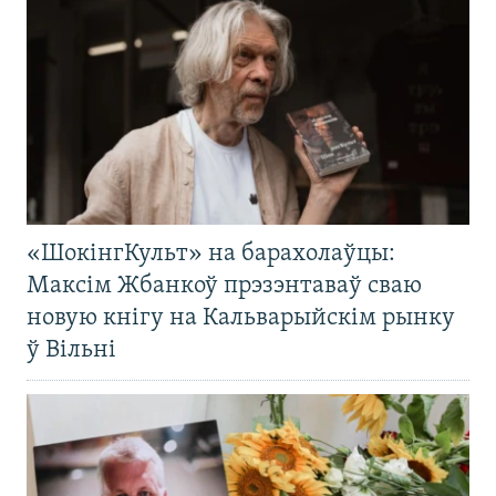
«ШокінгКульт» на барахолаўцы:
Максім Жбанкоў прэзэнтаваў сваю
новую кнігу на Кальварыйскім рынку
ў Вільні