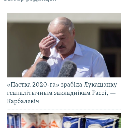
«Пастка 2020-га» зрабіла Лукашэнку
геапалітычным закладнікам Расеі, —
Карбалевіч