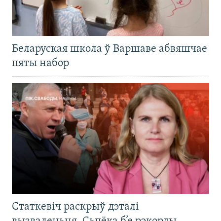
Беларуская школа ў Варшаве абвяшчае
пяты набор
Статкевіч раскрыў дэталі