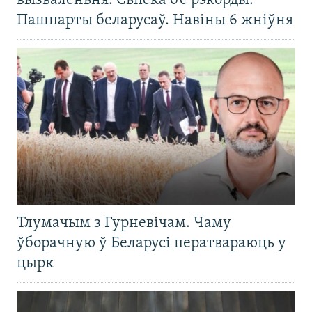
вызваленьня. Сьпёка б’е рэкорды.
Пашпарты беларусаў. Навіны 6 жніўня
Тлумачым з Гурневічам. Чаму
ўборачную ў Беларусі ператвараюць у
цырк