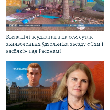
Вызвалілі асуджанага на сем сутак
зьняволеньня ўдзельніка зьезду «Сям’і
вясёлкі» пад Расонамі