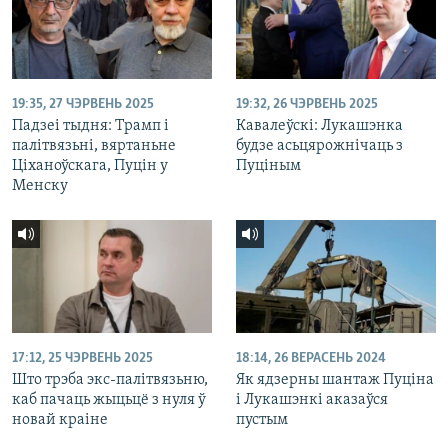
19:35, 27 ЧЭРВЕНЬ 2025
19:32, 26 ЧЭРВЕНЬ 2025
Падзеі тыдня: Трамп і
Кавалеўскі: Лукашэнка
палітвязьні, вяртаньне
будзе асьцярожнічаць з
Ціханоўскага, Пуцін у
Пуціным
Менску
17:12, 25 ЧЭРВЕНЬ 2025
18:14, 26 ВЕРАСЕНЬ 2024
Што трэба экс-палітвязьню,
Як ядзерны шантаж Пуціна
каб пачаць жыцьцё з нуля ў
і Лукашэнкі аказаўся
новай краіне
пустым