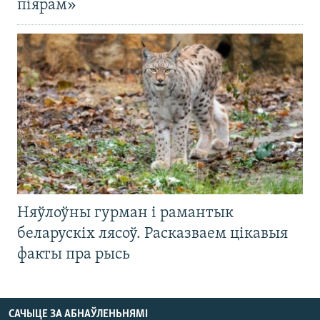
піярам»
Няўлоўны гурман і рамантык
беларускіх лясоў. Расказваем цікавыя
факты пра рысь
САЧЫЦЕ ЗА АБНАЎЛЕНЬНЯМІ