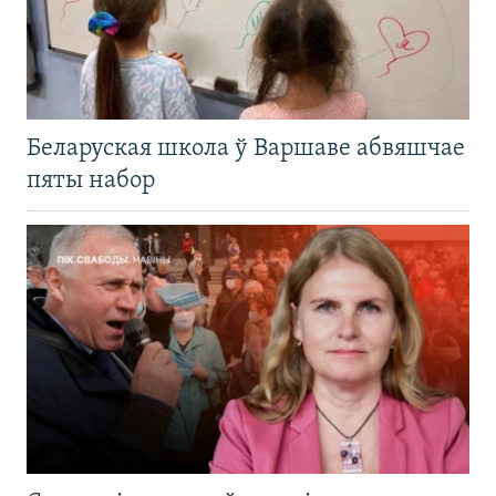
Беларуская школа ў Варшаве абвяшчае
пяты набор