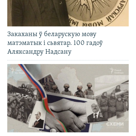
Закаханы ў беларускую мову
матэматык і сьвятар. 100 гадоў
Аляксандру Надсану