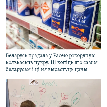
Беларусь прадала ў Расею рэкордную
колькасьць цукру. Ці хопіць яго самім
беларусам і ці ня вырастуць цэны