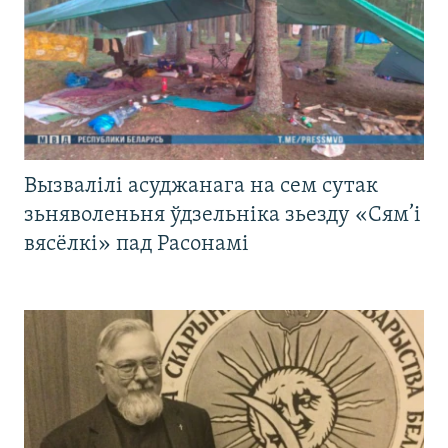
Вызвалілі асуджанага на сем сутак
зьняволеньня ўдзельніка зьезду «Сям’і
вясёлкі» пад Расонамі