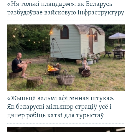
«Ня толькі пляцдарм»: як Беларусь
разбудоўвае вайсковую інфраструктуру
«Жыцьцё вельмі афігенная штука».
Як беларускі мільянэр страціў усё і
цяпер робіць хаткі для турыстаў