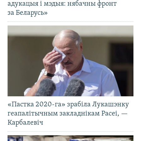
адукацыя і мэдыя: нябачны фронт
за Беларусь»
«Пастка 2020-га» зрабіла Лукашэнку
геапалітычным закладнікам Расеі, —
Карбалевіч