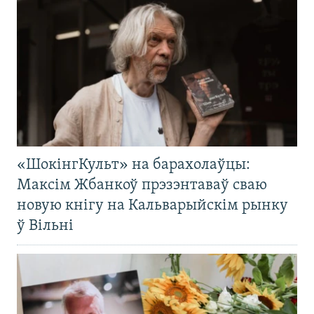
«ШокінгКульт» на барахолаўцы:
Максім Жбанкоў прэзэнтаваў сваю
новую кнігу на Кальварыйскім рынку
ў Вільні