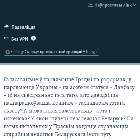
КУЛЬТУРА
МОВА
Наўпроставы лінк
КАЛЯНДАР
НА ХВАЛЯХ СВАБОДЫ
Падзяліцца
Без VPN
Зрабіце Свабоду прыярытэтнай крыніцай ў Google
Галасаваньне ў парлямэнце Грэцыі па рэформах, у
парлямэнце Ўкраіны – па асобым статусе – Данбасу
– ці ня сьведчаньне гэта таго, што даводзіцца
падпарадкоўвацца краінам – гаспадарам гэтага
сьвету? А можа такая залежнасьць – гэта і
някепска? У якой ступені незалежная Беларусь? Па
гэтых пытаньнях ў Праскім акцэнце спрачаюцца
старэйшы аналітык Беларускага інстытуту