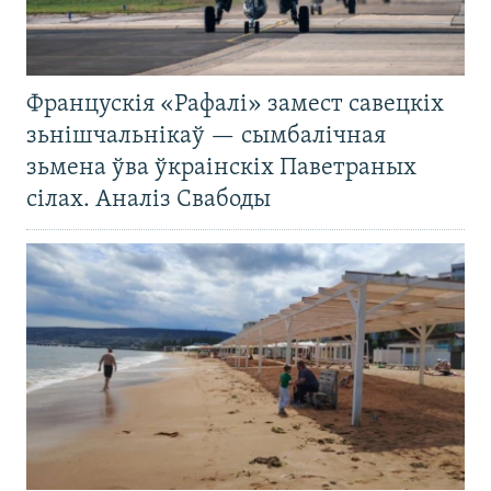
Францускія «Рафалі» замест савецкіх
зьнішчальнікаў — сымбалічная
зьмена ўва ўкраінскіх Паветраных
сілах. Аналіз Свабоды