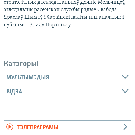
стратэгічных дасьледаваньняў Дзяніс Мельянцоў,
аглядальнік расейскай службы радыё Свабода
Яраслаў Шымаў і ўкраінскі палітычны аналітык і
публіцыст Віталь Портнікаў.
Катэгорыі
МУЛЬТЫМЭДЫЯ
ВІДЭА
ТЭЛЕПРАГРАМЫ