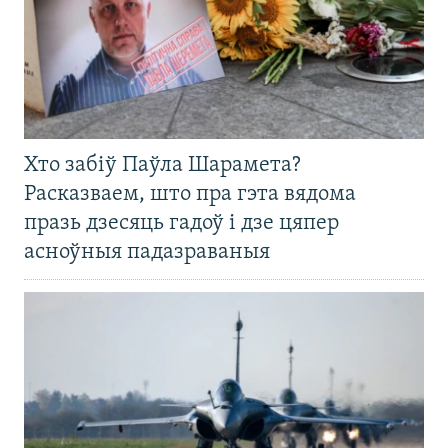
Хто забіў Паўла Шарамета?
Расказваем, што пра гэта вядома
празь дзесяць гадоў і дзе цяпер
асноўныя падазраваныя