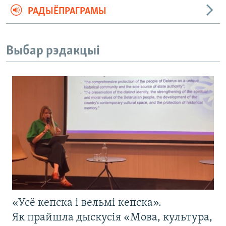
РАДЫЁПРАГРАМЫ
Выбар рэдакцыі
«Усё кепска і вельмі кепска».
Як прайшла дыскусія «Мова, культура,