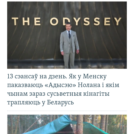
13 сэансаў на дзень. Як у Менску
паказваюць «Адысэю» Нолана і якім
чынам зараз сусьветныя кінагіты
трапляюць у Беларусь