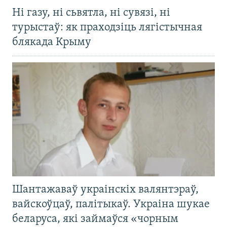
Ні газу, ні сьвятла, ні сувязі, ні
турыстаў: як праходзіць лягістычная
блякада Крыму
Шантажаваў украінскіх валянтэраў,
вайскоўцаў, палітыкаў. Украіна шукае
беларуса, які займаўся «чорным