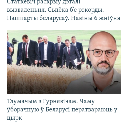
Статкевіч раскрыў дэталі
вызваленьня. Сьпёка б’е рэкорды.
Пашпарты беларусаў. Навіны 6 жніўня
Тлумачым з Гурневічам. Чаму
ўборачную ў Беларусі ператвараюць у
цырк