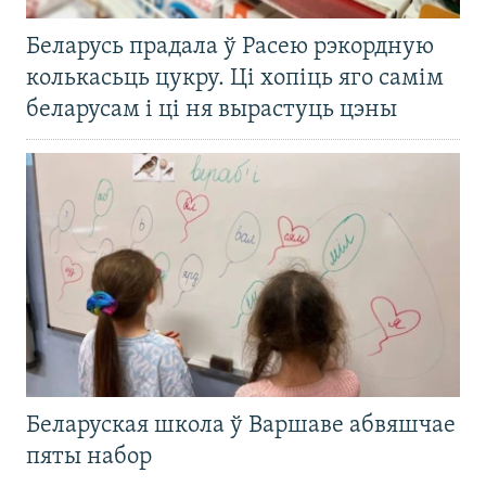
Беларусь прадала ў Расею рэкордную
колькасьць цукру. Ці хопіць яго самім
беларусам і ці ня вырастуць цэны
Беларуская школа ў Варшаве абвяшчае
пяты набор