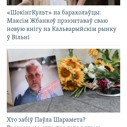
«ШокінгКульт» на барахолаўцы:
Максім Жбанкоў прэзэнтаваў сваю
новую кнігу на Кальварыйскім рынку
ў Вільні
Хто забіў Паўла Шарамета?