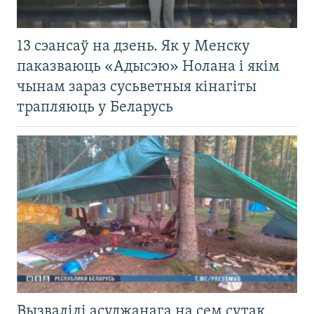
13 сэансаў на дзень. Як у Менску
паказваюць «Адысэю» Нолана і якім
чынам зараз сусьветныя кінагіты
трапляюць у Беларусь
Вызвалілі асуджанага на сем сутак