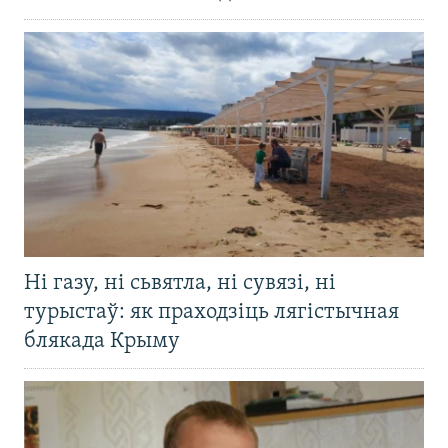
Ні газу, ні сьвятла, ні сувязі, ні
турыстаў: як праходзіць лягістычная
блякада Крыму