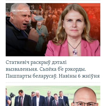
Статкевіч раскрыў дэталі
вызваленьня. Сьпёка б’е рэкорды.
Пашпарты беларусаў. Навіны 6 жніўня