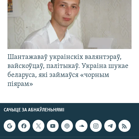
Шантажаваў украінскіх валянтэраў,
вайскоўцаў, палітыкаў. Украіна шукае
беларуса, які займаўся «чорным
піярам»
САЧЫЦЕ ЗА АБНАЎЛЕНЬНЯМІ