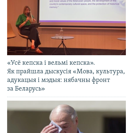
«Усё кепска і вельмі кепска».
Як прайшла дыскусія «Мова, культура,
адукацыя і мэдыя: нябачны фронт
за Беларусь»