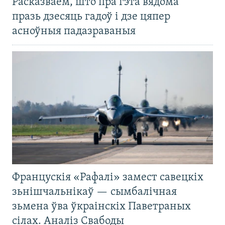
Расказваем, што пра гэта вядома
празь дзесяць гадоў і дзе цяпер
асноўныя падазраваныя
Францускія «Рафалі» замест савецкіх
зьнішчальнікаў — сымбалічная
зьмена ўва ўкраінскіх Паветраных
сілах. Аналіз Свабоды