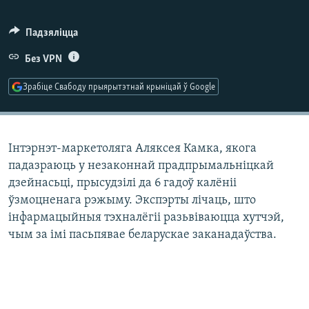
КУЛЬТУРА
МОВА
КАЛЯНДАР
НА ХВАЛЯХ СВАБОДЫ
Падзяліцца
Без VPN
Зрабіце Свабоду прыярытэтнай крыніцай ў Google
Інтэрнэт-маркетоляга Аляксея Камка, якога
падазраюць у незаконнай прадпрымальніцкай
дзейнасьці, прысудзілі да 6 гадоў калёніі
ўзмоцненага рэжыму. Экспэрты лічаць, што
інфармацыйныя тэхналёгіі разьвіваюцца хутчэй,
чым за імі пасьпявае беларускае заканадаўства.