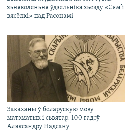
зьняволеньня ўдзельніка зьезду «Сям’і
вясёлкі» пад Расонамі
Закаханы ў беларускую мову
матэматык і сьвятар. 100 гадоў
Аляксандру Надсану