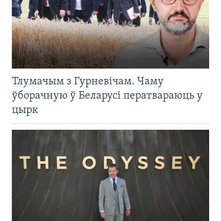
Тлумачым з Гурневічам. Чаму
ўборачную ў Беларусі ператвараюць у
цырк