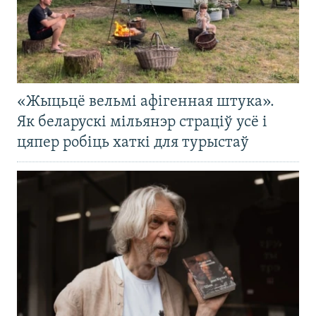
«Жыцьцё вельмі афігенная штука».
Як беларускі мільянэр страціў усё і
цяпер робіць хаткі для турыстаў