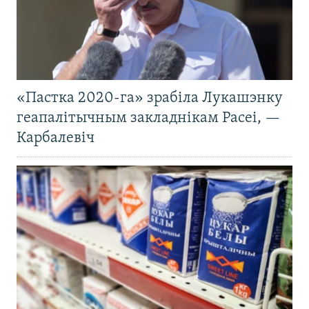
«Пастка 2020-га» зрабіла Лукашэнку
геапалітычным закладнікам Расеі, —
Карбалевіч