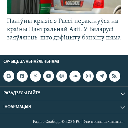
Паліўны крызіс з Расеі перакінуўся на
краіны Цэнтральнай Азіі. У Беларусі
заяўляюць, што дэфіцыту бэнзіну няма
САЧЫЦЕ ЗА АБНАЎЛЕНЬНЯМІ
РАЗЬДЗЕЛЫ САЙТУ
ІНФАРМАЦЫЯ
Радыё Свабода © 2026 РС | Усе правы захаваныя.