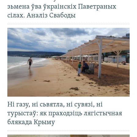
зьмена ўва ўкраінскіх Паветраных
сілах. Аналіз Свабоды
Ні газу, ні сьвятла, ні сувязі, ні
турыстаў: як праходзіць лягістычная
блякада Крыму