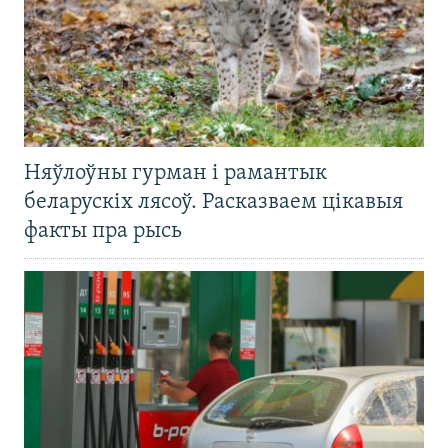
Няўлоўны гурман і рамантык
беларускіх лясоў. Расказваем цікавыя
факты пра рысь