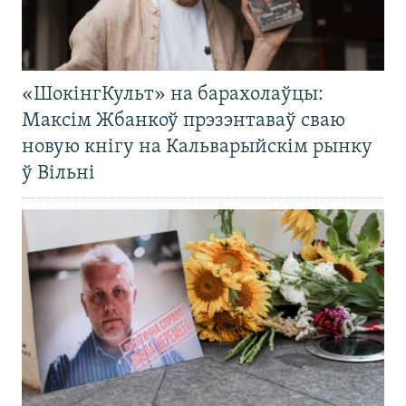
«ШокінгКульт» на барахолаўцы:
Максім Жбанкоў прэзэнтаваў сваю
новую кнігу на Кальварыйскім рынку
ў Вільні