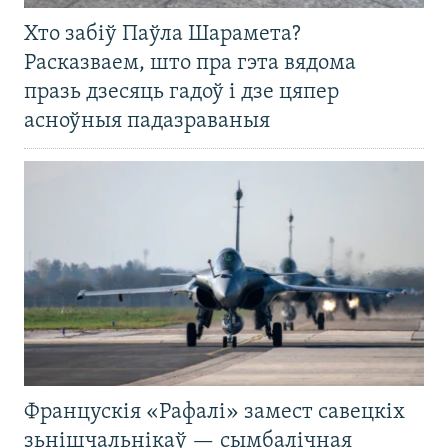
Хто забіў Паўла Шарамета?
Расказваем, што пра гэта вядома
празь дзесяць гадоў і дзе цяпер
асноўныя падазраваныя
Францускія «Рафалі» замест савецкіх
зьнішчальнікаў — сымбалічная