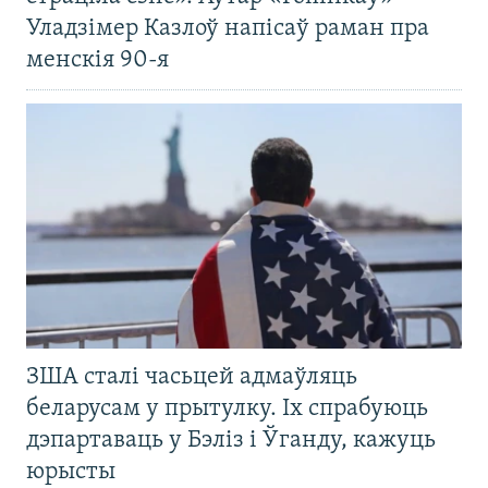
Уладзімер Казлоў напісаў раман пра
менскія 90-я
ЗША сталі часьцей адмаўляць
беларусам у прытулку. Іх спрабуюць
дэпартаваць у Бэліз і Ўганду, кажуць
юрысты