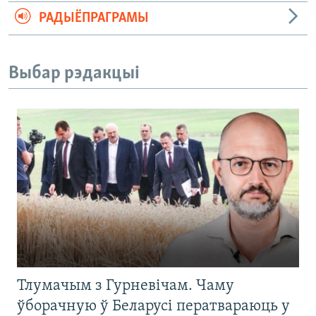
РАДЫЁПРАГРАМЫ
Выбар рэдакцыі
Тлумачым з Гурневічам. Чаму
ўборачную ў Беларусі ператвараюць у