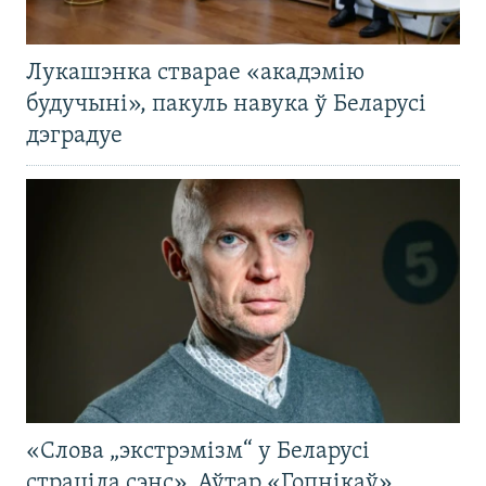
Лукашэнка стварае «акадэмію
будучыні», пакуль навука ў Беларусі
дэградуе
«Слова „экстрэмізм“ у Беларусі
страціла сэнс». Аўтар «Гопнікаў»