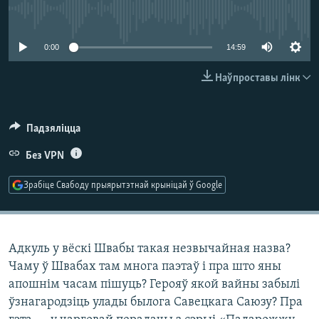
КУЛЬТУРА
МОВА
No media source currently available
КАЛЯНДАР
НА ХВАЛЯХ СВАБОДЫ
0:00
14:59
Наўпроставы лінк
Падзяліцца
Без VPN
Зрабіце Свабоду прыярытэтнай крыніцай ў Google
Адкуль у вёскі Швабы такая незвычайная назва?
Чаму ў Швабах там многа паэтаў і пра што яны
апошнім часам пішуць? Герояў якой вайны забылі
ўзнагародзіць улады былога Савецкага Саюзу? Пра