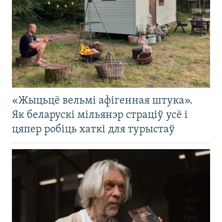
«Жыцьцё вельмі афігенная штука».
Як беларускі мільянэр страціў усё і
цяпер робіць хаткі для турыстаў