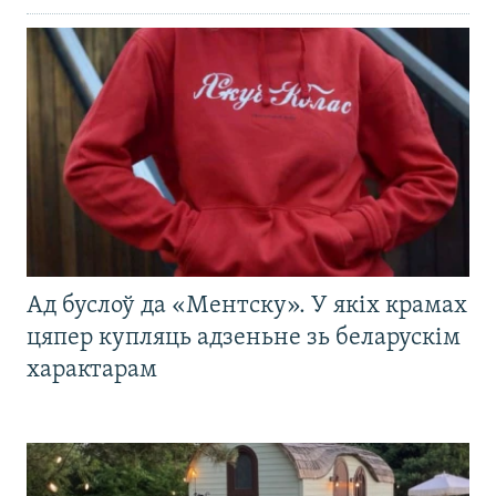
Ад буслоў да «Ментску». У якіх крамах
цяпер купляць адзеньне зь беларускім
характарам