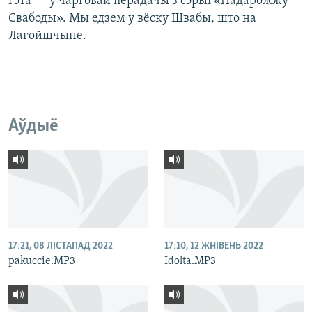
гэта — у чарговай перадачы з сэрыі «Падарожжу
Свабоды». Мы едзем у вёску Швабы, што на
Лагойшчыне.
Аўдыё
17:21, 08 ЛІСТАПАД 2022
17:10, 12 ЖНІВЕНЬ 2022
pakuccie.MP3
Idolta.MP3