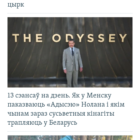
цырк
13 сэансаў на дзень. Як у Менску
паказваюць «Адысэю» Нолана і якім
чынам зараз сусьветныя кінагіты
трапляюць у Беларусь