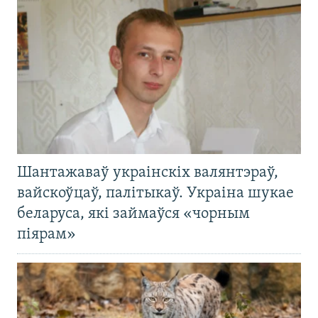
Шантажаваў украінскіх валянтэраў,
вайскоўцаў, палітыкаў. Украіна шукае
беларуса, які займаўся «чорным
піярам»