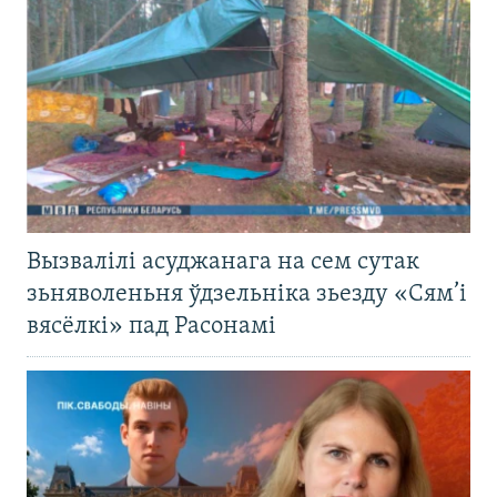
Вызвалілі асуджанага на сем сутак
зьняволеньня ўдзельніка зьезду «Сям’і
вясёлкі» пад Расонамі