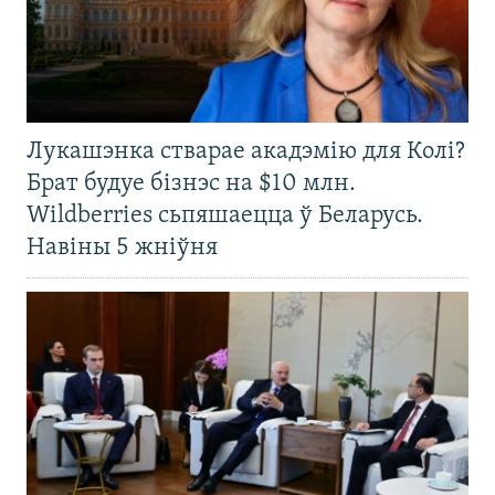
Лукашэнка стварае акадэмію для Колі?
Брат будуе бізнэс на $10 млн.
Wildberries сьпяшаецца ў Беларусь.
Навіны 5 жніўня