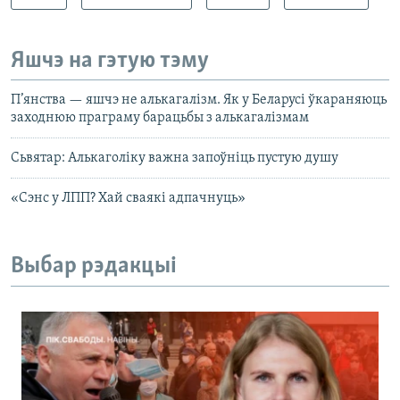
Яшчэ на гэтую тэму
П’янства — яшчэ не алькагалізм. Як у Беларусі ўкараняюць
заходнюю праграму барацьбы з алькагалізмам
Сьвятар: Алькаголіку важна запоўніць пустую душу
«Сэнс у ЛПП? Хай сваякі адпачнуць»
Выбар рэдакцыі