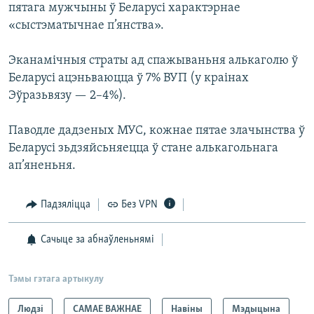
пятага мужчыны ў Беларусі характэрнае
«сыстэматычнае п’янства».
Эканамічныя страты ад спажываньня алькаголю ў
Беларусі ацэньваюцца ў 7% ВУП (у краінах
Эўразьвязу — 2–4%).
Паводле дадзеных МУС, кожнае пятае злачынства ў
Беларусі зьдзяйсьняецца ў стане алькагольнага
ап’яненьня.
Падзяліцца
Без VPN
Сачыце за абнаўленьнямі
Тэмы гэтага артыкулу
Людзі
САМАЕ ВАЖНАЕ
Навіны
Мэдыцына