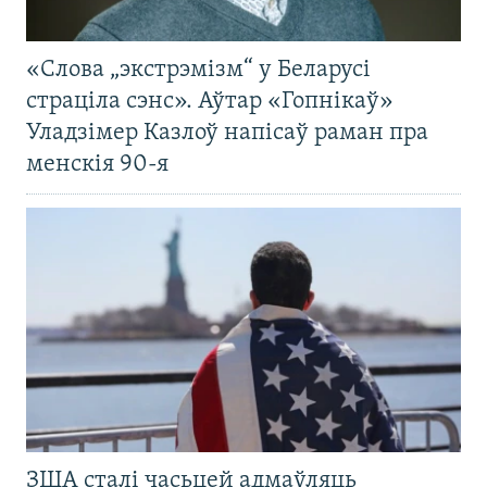
«Слова „экстрэмізм“ у Беларусі
страціла сэнс». Аўтар «Гопнікаў»
Уладзімер Казлоў напісаў раман пра
менскія 90-я
ЗША сталі часьцей адмаўляць