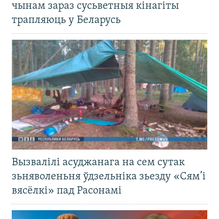
чынам зараз сусьветныя кінагіты
трапляюць у Беларусь
Вызвалілі асуджанага на сем сутак
зьняволеньня ўдзельніка зьезду «Сям’і
вясёлкі» пад Расонамі