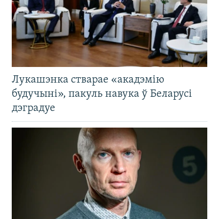
Лукашэнка стварае «акадэмію
будучыні», пакуль навука ў Беларусі
дэградуе