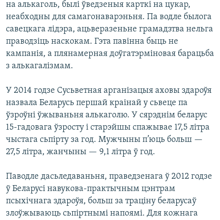
на алькаголь, былі ўведзеныя карткі на цукар,
неабходны для самагонаварэньня. Па водле былога
савецкага лідэра, ацьверазеньне грамадзтва нельга
праводзіць наскокам. Гэта павінна быць не
кампанія, а плянамерная доўгатэрміновая барацьба
з алькагалізмам.
У 2014 годзе Сусьветная арганізацыя аховы здароўя
назвала Беларусь першай краінай у сьвеце па
ўзроўні ўжываньня алькаголю. У сярэднім беларус
15-гадовага ўзросту і старэйшы спажывае 17,5 літра
чыстага сьпірту за год. Мужчыны п’юць больш —
27,5 літра, жанчыны — 9,1 літра ў год.
Паводле дасьледаваньня, праведзенага ў 2012 годзе
ў Беларусі навукова-практычным цэнтрам
псыхічнага здароўя, больш за траціну беларусаў
злоўжываюць сьпіртнымі напоямі. Для кожнага