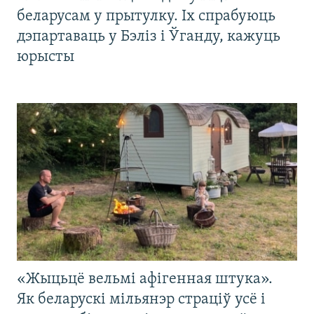
беларусам у прытулку. Іх спрабуюць
дэпартаваць у Бэліз і Ўганду, кажуць
юрысты
«Жыцьцё вельмі афігенная штука».
Як беларускі мільянэр страціў усё і