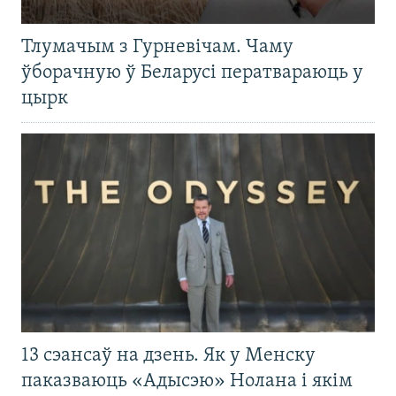
Тлумачым з Гурневічам. Чаму
ўборачную ў Беларусі ператвараюць у
цырк
13 сэансаў на дзень. Як у Менску
паказваюць «Адысэю» Нолана і якім