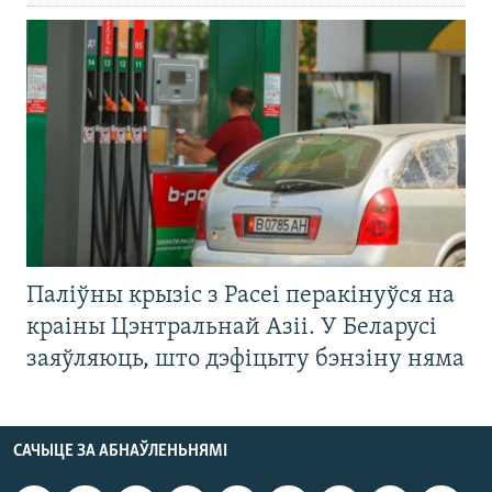
Паліўны крызіс з Расеі перакінуўся на
краіны Цэнтральнай Азіі. У Беларусі
заяўляюць, што дэфіцыту бэнзіну няма
САЧЫЦЕ ЗА АБНАЎЛЕНЬНЯМІ