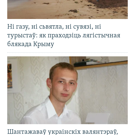
Ні газу, ні сьвятла, ні сувязі, ні
турыстаў: як праходзіць лягістычная
блякада Крыму
Шантажаваў украінскіх валянтэраў,