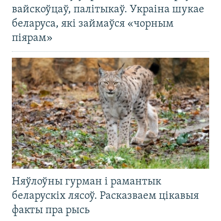
вайскоўцаў, палітыкаў. Украіна шукае
беларуса, які займаўся «чорным
піярам»
Няўлоўны гурман і рамантык
беларускіх лясоў. Расказваем цікавыя
факты пра рысь