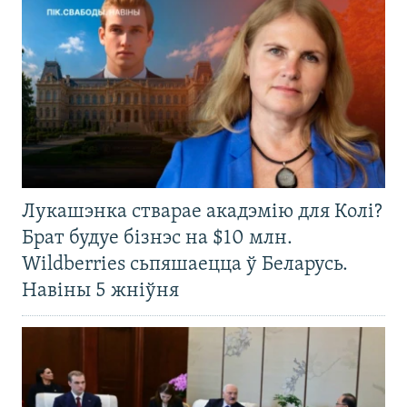
Лукашэнка стварае акадэмію для Колі?
Брат будуе бізнэс на $10 млн.
Wildberries сьпяшаецца ў Беларусь.
Навіны 5 жніўня