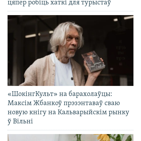
цяпер робіць хаткі для турыстаў
«ШокінгКульт» на барахолаўцы:
Максім Жбанкоў прэзэнтаваў сваю
новую кнігу на Кальварыйскім рынку
ў Вільні