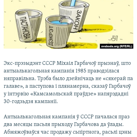
КУЛЬТУРА
МОВА
КАЛЯНДАР
НА ХВАЛЯХ СВАБОДЫ
Экс-прэзыдэнт СССР Міхаіл Гарбачоў прызнаў, што
антыалькагольная кампанія 1985 праводзілася
няправільна. Трэба было дзейнічаць не «сякерай па
галаве», а паступова і плянамерна, сказаў Гарбачоў
у інтэрвію «Камсамольскай праўдзе» напярэдадні
30-годзьдзя кампаніі.
Антыалькагольная кампанія ў СССР пачалася праз
два месяцы пасьля прыходу Гарбачова да ўлады.
Абмяжоўваўся час продажу сьпіртнога, расьлі цэны