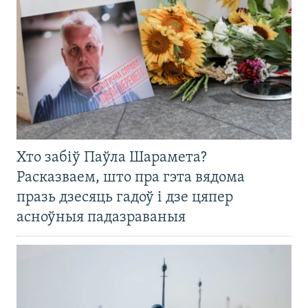
Хто забіў Паўла Шарамета?
Расказваем, што пра гэта вядома
празь дзесяць гадоў і дзе цяпер
асноўныя падазраваныя