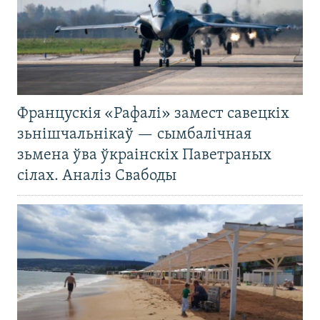
Францускія «Рафалі» замест савецкіх
зьнішчальнікаў — сымбалічная
зьмена ўва ўкраінскіх Паветраных
сілах. Аналіз Свабоды