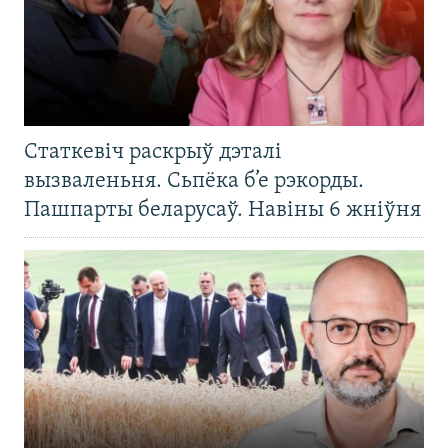
Статкевіч раскрыў дэталі
вызваленьня. Сьпёка б’е рэкорды.
Пашпарты беларусаў. Навіны 6 жніўня