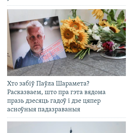
Хто забіў Паўла Шарамета?
Расказваем, што пра гэта вядома
празь дзесяць гадоў і дзе цяпер
асноўныя падазраваныя