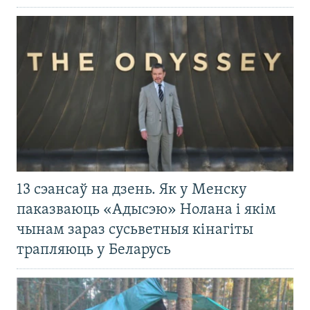
13 сэансаў на дзень. Як у Менску
паказваюць «Адысэю» Нолана і якім
чынам зараз сусьветныя кінагіты
трапляюць у Беларусь