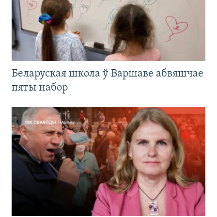
Беларуская школа ў Варшаве абвяшчае
пяты набор