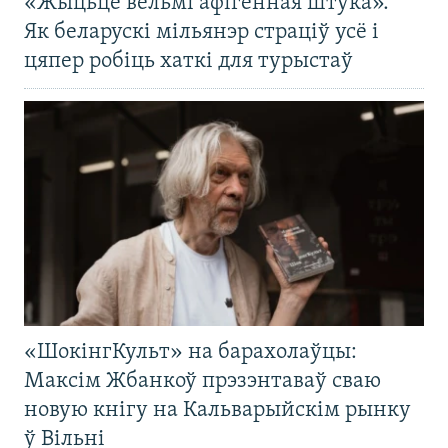
«Жыцьцё вельмі афігенная штука».
Як беларускі мільянэр страціў усё і
цяпер робіць хаткі для турыстаў
«ШокінгКульт» на барахолаўцы:
Максім Жбанкоў прэзэнтаваў сваю
новую кнігу на Кальварыйскім рынку
ў Вільні