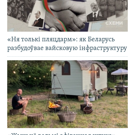
«Ня толькі пляцдарм»: як Беларусь
разбудоўвае вайсковую інфраструктуру