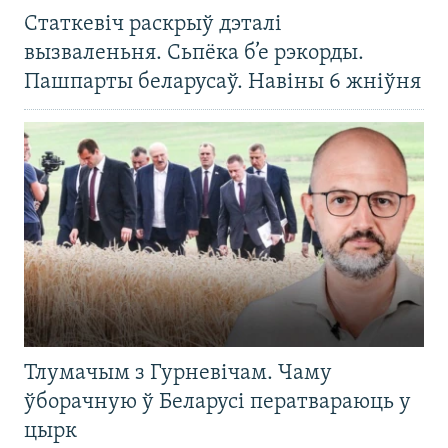
Статкевіч раскрыў дэталі
вызваленьня. Сьпёка б’е рэкорды.
Пашпарты беларусаў. Навіны 6 жніўня
Тлумачым з Гурневічам. Чаму
ўборачную ў Беларусі ператвараюць у
цырк