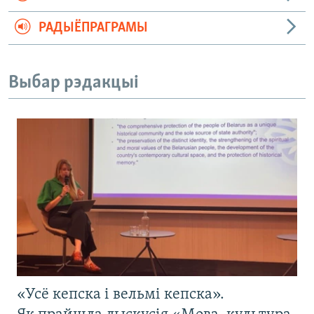
РАДЫЁПРАГРАМЫ
Выбар рэдакцыі
«Усё кепска і вельмі кепска».