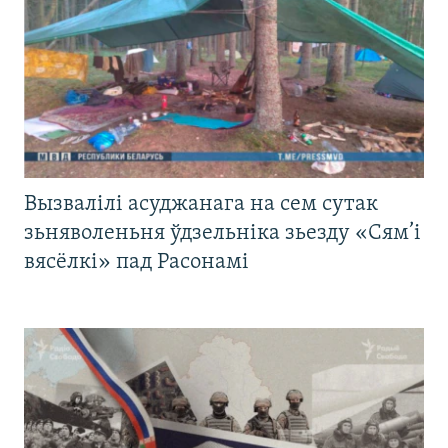
Вызвалілі асуджанага на сем сутак
зьняволеньня ўдзельніка зьезду «Сям’і
вясёлкі» пад Расонамі