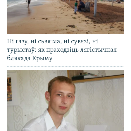
Ні газу, ні сьвятла, ні сувязі, ні
турыстаў: як праходзіць лягістычная
блякада Крыму