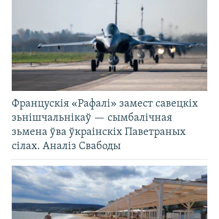
Францускія «Рафалі» замест савецкіх
зьнішчальнікаў — сымбалічная
зьмена ўва ўкраінскіх Паветраных
сілах. Аналіз Свабоды