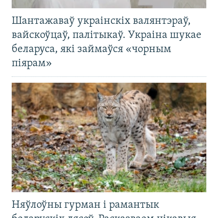
Шантажаваў украінскіх валянтэраў,
вайскоўцаў, палітыкаў. Украіна шукае
беларуса, які займаўся «чорным
піярам»
Няўлоўны гурман і рамантык