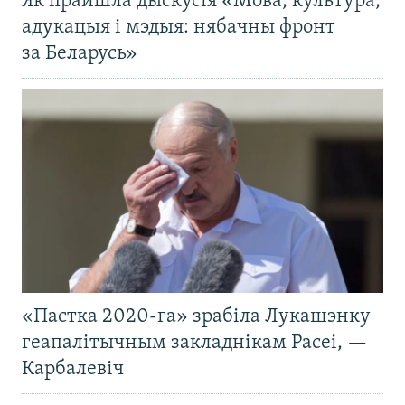
Як прайшла дыскусія «Мова, культура,
адукацыя і мэдыя: нябачны фронт
за Беларусь»
«Пастка 2020-га» зрабіла Лукашэнку
геапалітычным закладнікам Расеі, —
Карбалевіч