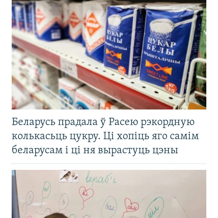
Беларусь прадала ў Расею рэкордную
колькасьць цукру. Ці хопіць яго самім
беларусам і ці ня вырастуць цэны