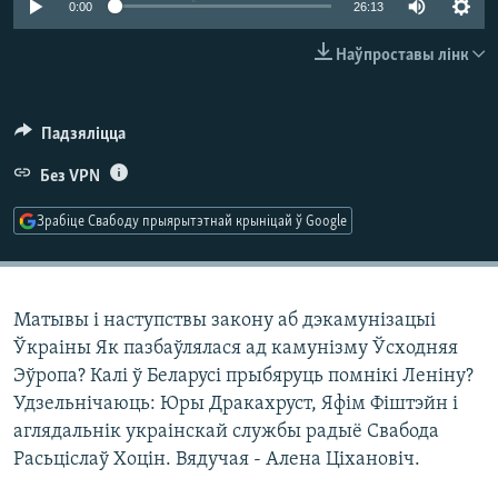
0:00
26:13
КУЛЬТУРА
МОВА
КАЛЯНДАР
НА ХВАЛЯХ СВАБОДЫ
Наўпроставы лінк
Падзяліцца
Без VPN
Зрабіце Свабоду прыярытэтнай крыніцай ў Google
Матывы і наступствы закону аб дэкамунізацыі
Ўкраіны Як пазбаўлялася ад камунізму Ўсходняя
Эўропа? Калі ў Беларусі прыбяруць помнікі Леніну?
Удзельнічаюць: Юры Дракахруст, Яфім Фіштэйн і
аглядальнік украінскай службы радыё Свабода
Расьціслаў Хоцін. Вядучая - Алена Ціхановіч.