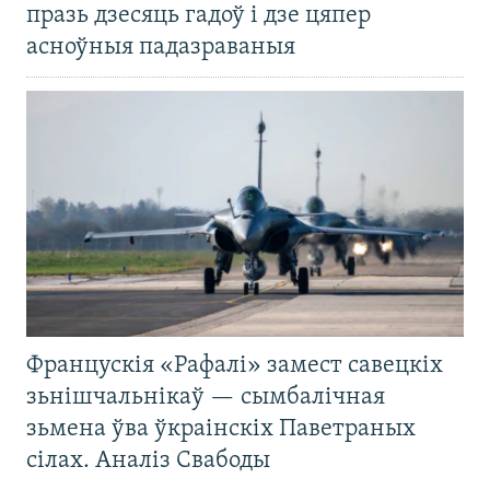
празь дзесяць гадоў і дзе цяпер
асноўныя падазраваныя
Францускія «Рафалі» замест савецкіх
зьнішчальнікаў — сымбалічная
зьмена ўва ўкраінскіх Паветраных
сілах. Аналіз Свабоды