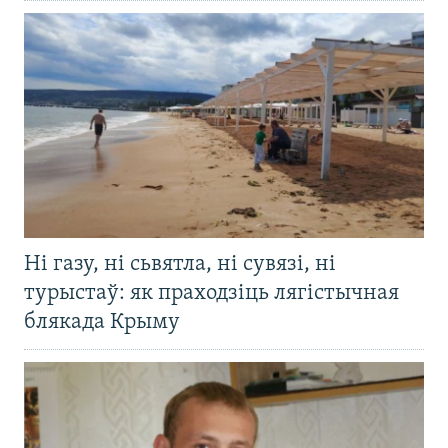
Ні газу, ні сьвятла, ні сувязі, ні
турыстаў: як праходзіць лягістычная
блякада Крыму