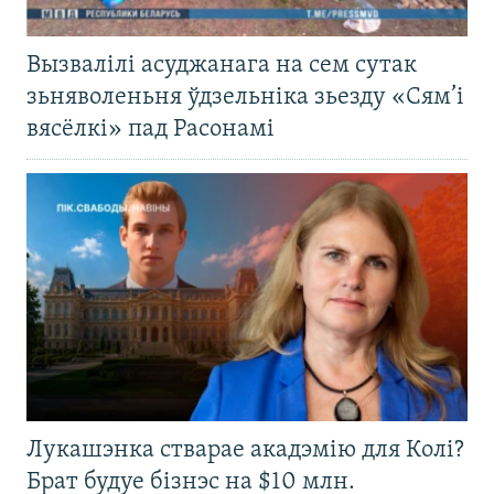
Вызвалілі асуджанага на сем сутак
зьняволеньня ўдзельніка зьезду «Сям’і
вясёлкі» пад Расонамі
Лукашэнка стварае акадэмію для Колі?
Брат будуе бізнэс на $10 млн.