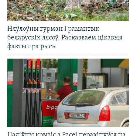
Няўлоўны гурман і рамантык
беларускіх лясоў. Расказваем цікавыя
факты пра рысь
Паліўны крызіс з Расеі перакінуўся на