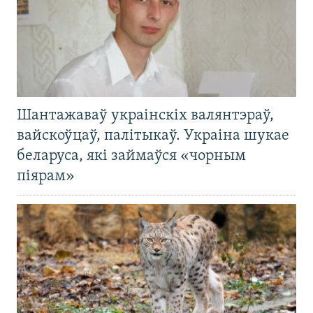
Шантажаваў украінскіх валянтэраў,
вайскоўцаў, палітыкаў. Украіна шукае
беларуса, які займаўся «чорным
піярам»