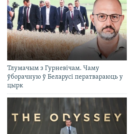
Тлумачым з Гурневічам. Чаму
ўборачную ў Беларусі ператвараюць у
цырк