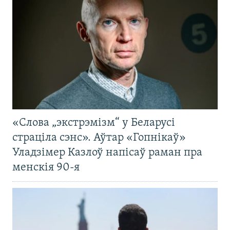
«Слова „экстрэмізм“ у Беларусі
страціла сэнс». Аўтар «Гопнікаў»
Уладзімер Казлоў напісаў раман пра
менскія 90-я