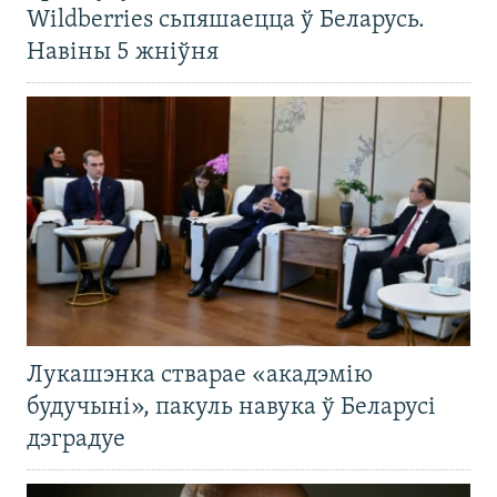
Wildberries сьпяшаецца ў Беларусь.
Навіны 5 жніўня
Лукашэнка стварае «акадэмію
будучыні», пакуль навука ў Беларусі
дэградуе