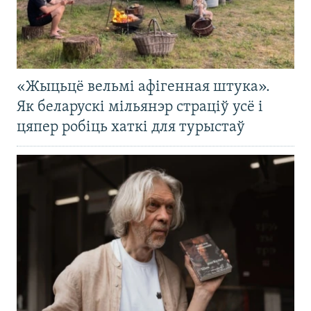
«Жыцьцё вельмі афігенная штука».
Як беларускі мільянэр страціў усё і
цяпер робіць хаткі для турыстаў