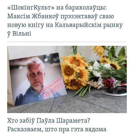
«ШокінгКульт» на барахолаўцы:
Максім Жбанкоў прэзэнтаваў сваю
новую кнігу на Кальварыйскім рынку
ў Вільні
Хто забіў Паўла Шарамета?
Расказваем, што пра гэта вядома