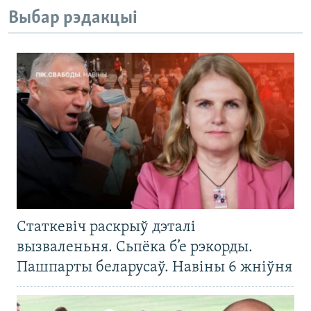
Выбар рэдакцыі
Статкевіч раскрыў дэталі
вызваленьня. Сьпёка б’е рэкорды.
Пашпарты беларусаў. Навіны 6 жніўня