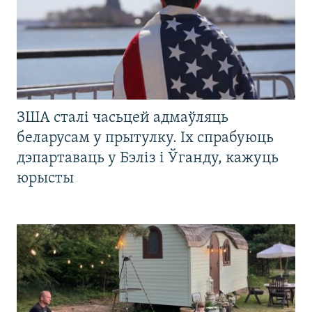
ЗША сталі часьцей адмаўляць
беларусам у прытулку. Іх спрабуюць
дэпартаваць у Бэліз і Ўганду, кажуць
юрысты