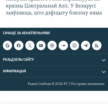
краіны Цэнтральнай Азіі. У Беларусі
заяўляюць, што дэфіцыту бэнзіну няма
САЧЫЦЕ ЗА АБНАЎЛЕНЬНЯМІ
РАЗЬДЗЕЛЫ САЙТУ
ІНФАРМАЦЫЯ
Радыё Свабода © 2026 РС | Усе правы захаваныя.