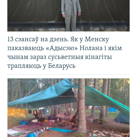
13 сэансаў на дзень. Як у Менску
паказваюць «Адысэю» Нолана і якім
чынам зараз сусьветныя кінагіты
трапляюць у Беларусь