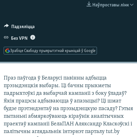
КУЛЬТУРА
МОВА
Наўпроставы лінк
КАЛЯНДАР
НА ХВАЛЯХ СВАБОДЫ
Падзяліцца
Без VPN
Зрабіце Свабоду прыярытэтнай крыніцай ў Google
Праз паўгода ў Беларусі павінны адбыцца
прэзыдэнцкія выбары. Ці бачны прыкметы
падрыхтоўкі да выбарчай кампаніі з боку ўладаў?
Якія працэсы адбываюцца ў апазыцыі? Ці шмат
будзе прэтэндэнтаў на прэзыдэнцкую пасаду? Гэтыя
пытаньні абмяркоўваюць кіраўнік аналітычных
праектаў кампаніі БелаПАН Аляксандр Класкоўскі і
палітычны аглядальнік інтэрнэт парталу tut.by