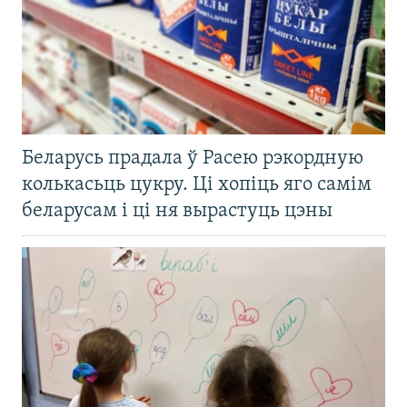
Беларусь прадала ў Расею рэкордную
колькасьць цукру. Ці хопіць яго самім
беларусам і ці ня вырастуць цэны