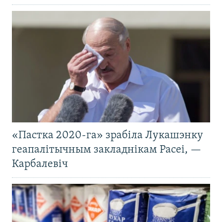
«Пастка 2020-га» зрабіла Лукашэнку
геапалітычным закладнікам Расеі, —
Карбалевіч