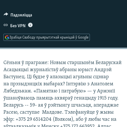
КУЛЬТУРА
МОВА
КАЛЯНДАР
НА ХВАЛЯХ СВАБОДЫ
Падзяліцца
Без VPN
Зрабіце Свабоду прыярытэтнай крыніцай ў Google
Сёньня ў праграме: Новым старшынём Беларускай
Асацыяцыі журналістаў абраны юрыст Андрэй
Бастунец. Ці будзе ў апазыцыі агульны сцэнар
на прэзыдэнцкіх выбарах? Інтэрвію з Анатолем
Лябедзькам. «Памятаю і патрабую» — у Армэніі
ўшаноўваюць памяць ахвяраў генацыду 1915 году.
Беларусь -- 59- ая ў рэйтынгу шчасьця, апераджае
Расею, саступае Малдове. Тэлефануйце ў жывы
эфір: +375 29 6514204 (Вэлком), або ў любы час на
аўтаадказьнік у Менску +375 172 663952. Адрас