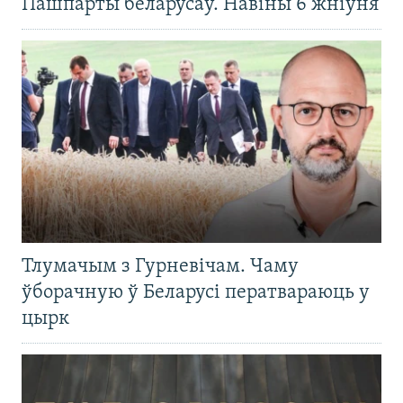
Пашпарты беларусаў. Навіны 6 жніўня
Тлумачым з Гурневічам. Чаму
ўборачную ў Беларусі ператвараюць у
цырк