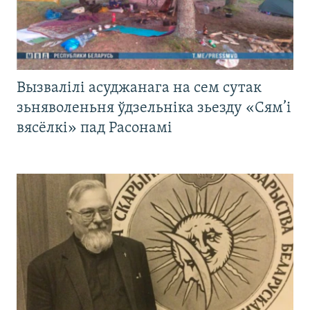
Вызвалілі асуджанага на сем сутак
зьняволеньня ўдзельніка зьезду «Сям’і
вясёлкі» пад Расонамі