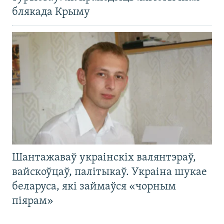
блякада Крыму
Шантажаваў украінскіх валянтэраў,
вайскоўцаў, палітыкаў. Украіна шукае
беларуса, які займаўся «чорным
піярам»