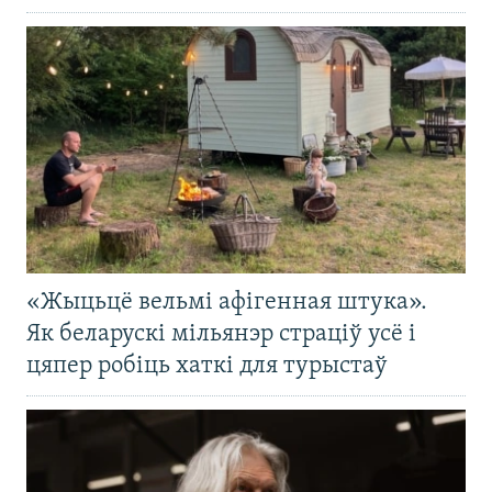
«Жыцьцё вельмі афігенная штука».
Як беларускі мільянэр страціў усё і
цяпер робіць хаткі для турыстаў