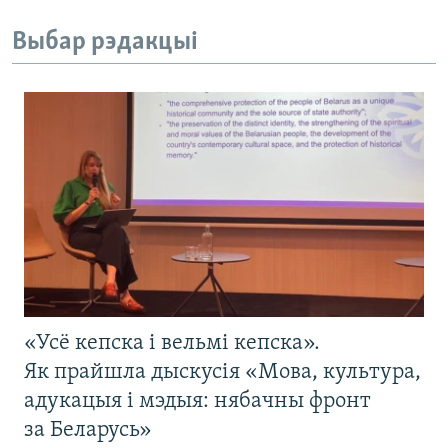
Выбар рэдакцыі
«Усё кепска і вельмі кепска».
Як прайшла дыскусія «Мова, культура,
адукацыя і мэдыя: нябачны фронт
за Беларусь»