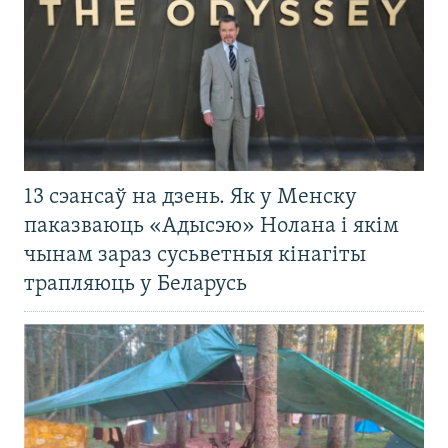
13 сэансаў на дзень. Як у Менску
паказваюць «Адысэю» Нолана і якім
чынам зараз сусьветныя кінагіты
трапляюць у Беларусь