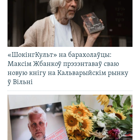
«ШокінгКульт» на барахолаўцы:
Максім Жбанкоў прэзэнтаваў сваю
новую кнігу на Кальварыйскім рынку
ў Вільні