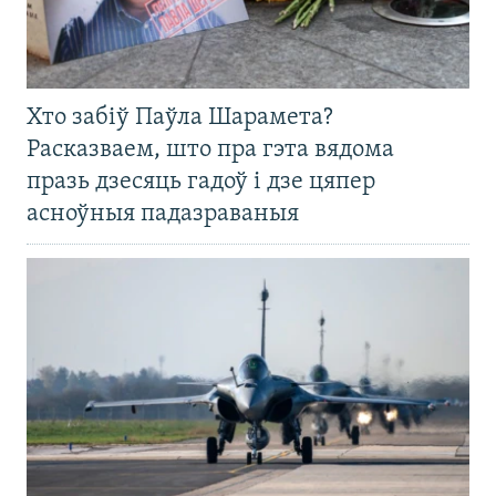
Хто забіў Паўла Шарамета?
Расказваем, што пра гэта вядома
празь дзесяць гадоў і дзе цяпер
асноўныя падазраваныя