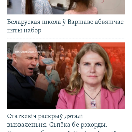
Беларуская школа ў Варшаве абвяшчае
пяты набор
Статкевіч раскрыў дэталі
вызваленьня. Сьпёка б’е рэкорды.