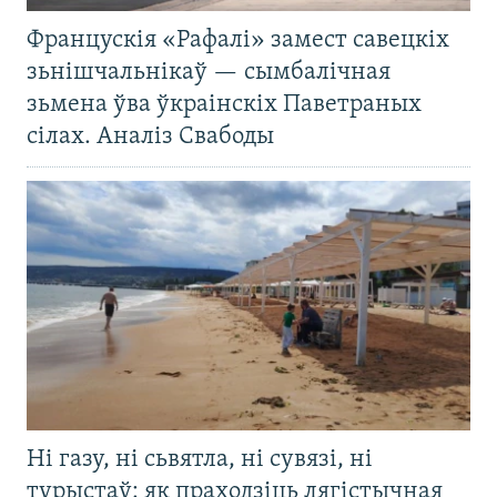
Францускія «Рафалі» замест савецкіх
зьнішчальнікаў — сымбалічная
зьмена ўва ўкраінскіх Паветраных
сілах. Аналіз Свабоды
Ні газу, ні сьвятла, ні сувязі, ні
турыстаў: як праходзіць лягістычная