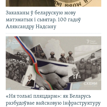
Закаханы ў беларускую мову
матэматык і сьвятар. 100 гадоў
Аляксандру Надсану
«Ня толькі пляцдарм»: як Беларусь
разбудоўвае вайсковую інфраструктуру