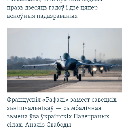
празь дзесяць гадоў і дзе цяпер
асноўныя падазраваныя
Францускія «Рафалі» замест савецкіх
зьнішчальнікаў — сымбалічная
зьмена ўва ўкраінскіх Паветраных
сілах. Аналіз Свабоды