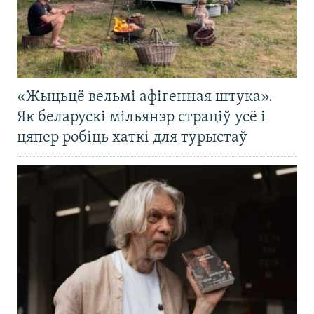
«Жыцьцё вельмі афігенная штука».
Як беларускі мільянэр страціў усё і
цяпер робіць хаткі для турыстаў