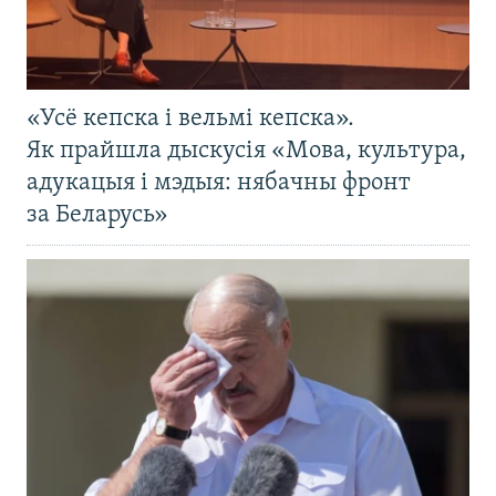
«Усё кепска і вельмі кепска».
Як прайшла дыскусія «Мова, культура,
адукацыя і мэдыя: нябачны фронт
за Беларусь»