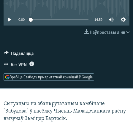
КУЛЬТУРА
МОВА
No media source currently available
КАЛЯНДАР
НА ХВАЛЯХ СВАБОДЫ
0:00
14:59
Наўпроставы лінк
Падзяліцца
Без VPN
Зрабіце Свабоду прыярытэтнай крыніцай ў Google
Сытуацыю на збанкрутаваным камбінаце
"Забудова" ў пасёлку Чысьць Маладэчанкага раёну
вывучаў Зьміцер Бартосік.