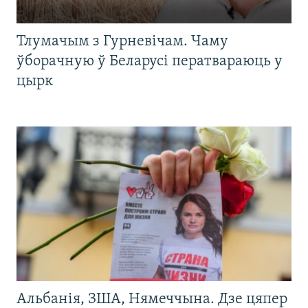
Тлумачым з Гурневічам. Чаму
ўборачную ў Беларусі ператвараюць у
цырк
Альбанія, ЗША, Нямеччына. Дзе цяпер