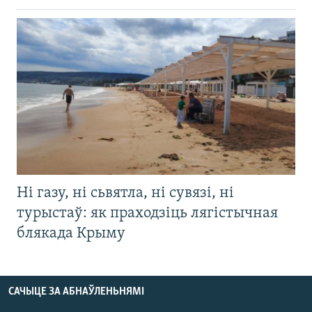
Ні газу, ні сьвятла, ні сувязі, ні
турыстаў: як праходзіць лягістычная
блякада Крыму
САЧЫЦЕ ЗА АБНАЎЛЕНЬНЯМІ