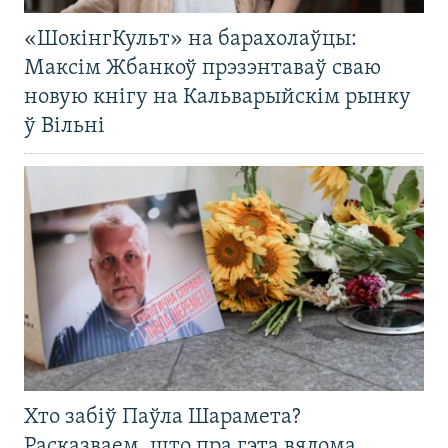
«ШокінгКульт» на барахолаўцы:
Максім Жбанкоў прэзэнтаваў сваю
новую кнігу на Кальварыйскім рынку
ў Вільні
Хто забіў Паўла Шарамета?
Расказваем, што пра гэта вядома