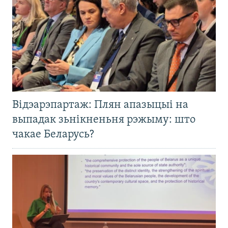
Відэарэпартаж: Плян апазыцыі на
выпадак зьнікненьня рэжыму: што
чакае Беларусь?