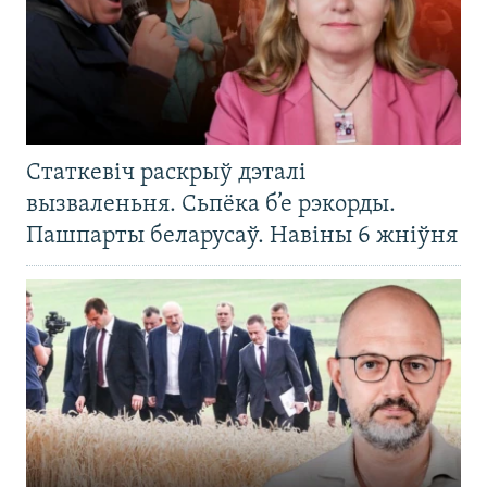
Статкевіч раскрыў дэталі
вызваленьня. Сьпёка б’е рэкорды.
Пашпарты беларусаў. Навіны 6 жніўня