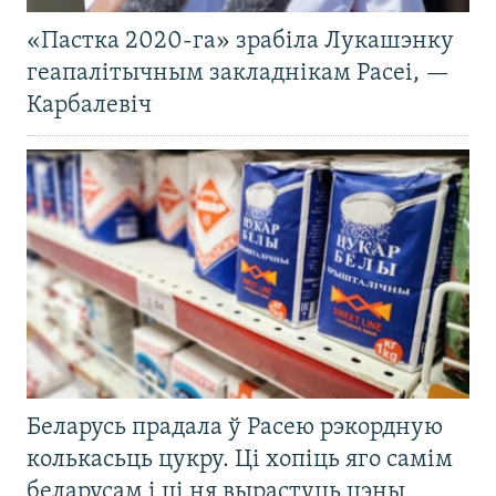
«Пастка 2020-га» зрабіла Лукашэнку
геапалітычным закладнікам Расеі, —
Карбалевіч
Беларусь прадала ў Расею рэкордную
колькасьць цукру. Ці хопіць яго самім
беларусам і ці ня вырастуць цэны