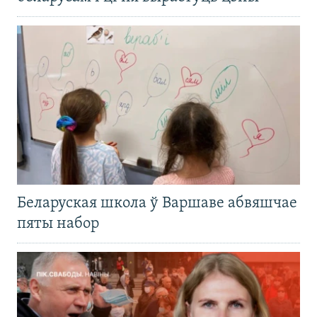
Беларуская школа ў Варшаве абвяшчае
пяты набор