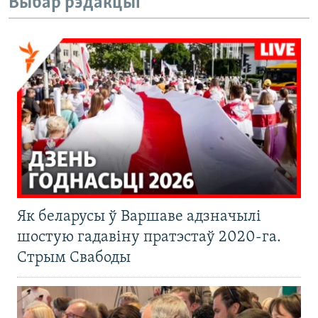
Выбар рэдакцыі
Як беларусы ў Варшаве адзначылі
шостую гадавіну пратэстаў 2020-га.
Стрым Свабоды