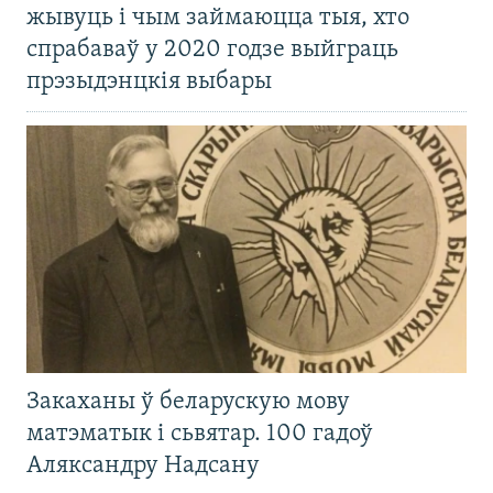
жывуць і чым займаюцца тыя, хто
спрабаваў у 2020 годзе выйграць
прэзыдэнцкія выбары
Закаханы ў беларускую мову
матэматык і сьвятар. 100 гадоў
Аляксандру Надсану