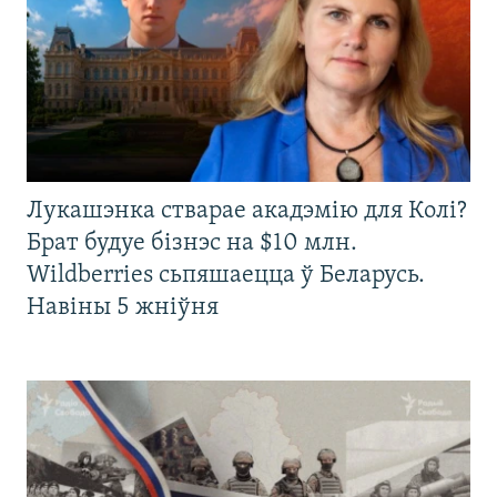
Лукашэнка стварае акадэмію для Колі?
Брат будуе бізнэс на $10 млн.
Wildberries сьпяшаецца ў Беларусь.
Навіны 5 жніўня