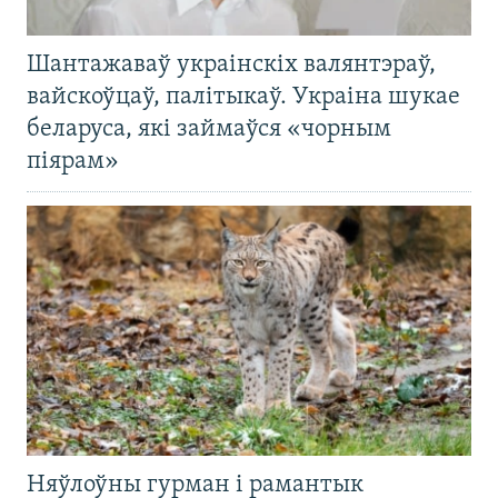
Шантажаваў украінскіх валянтэраў,
вайскоўцаў, палітыкаў. Украіна шукае
беларуса, які займаўся «чорным
піярам»
Няўлоўны гурман і рамантык