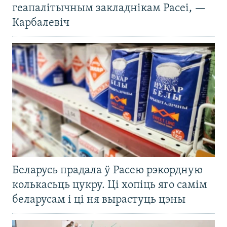
геапалітычным закладнікам Расеі, —
Карбалевіч
Беларусь прадала ў Расею рэкордную
колькасьць цукру. Ці хопіць яго самім
беларусам і ці ня вырастуць цэны