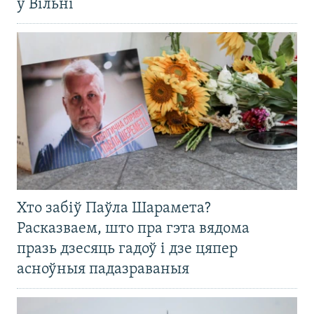
ў Вільні
Хто забіў Паўла Шарамета?
Расказваем, што пра гэта вядома
празь дзесяць гадоў і дзе цяпер
асноўныя падазраваныя