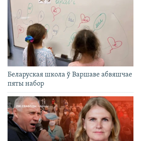
Беларуская школа ў Варшаве абвяшчае
пяты набор