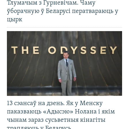
Тлумачым з Гурневічам. Чаму
ўборачную ў Беларусі ператвараюць у
цырк
13 сэансаў на дзень. Як у Менску
паказваюць «Адысэю» Нолана і якім
чынам зараз сусьветныя кінагіты
трапляюць у Беларусь