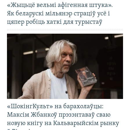
«Жыцьцё вельмі афігенная штука».
Як беларускі мільянэр страціў усё і
цяпер робіць хаткі для турыстаў
«ШокінгКульт» на барахолаўцы:
Максім Жбанкоў прэзэнтаваў сваю
новую кнігу на Кальварыйскім рынку