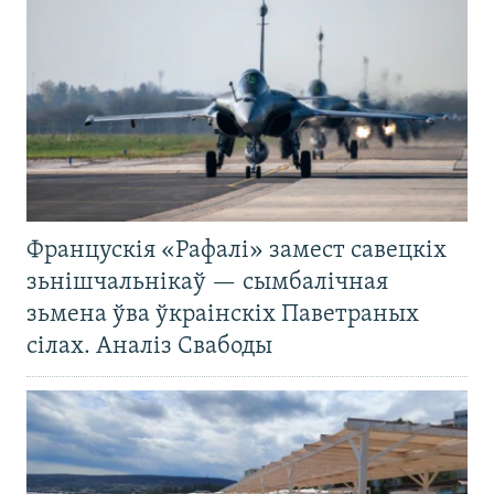
Францускія «Рафалі» замест савецкіх
зьнішчальнікаў — сымбалічная
зьмена ўва ўкраінскіх Паветраных
сілах. Аналіз Свабоды