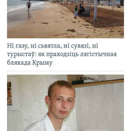
Ні газу, ні сьвятла, ні сувязі, ні
турыстаў: як праходзіць лягістычная
блякада Крыму