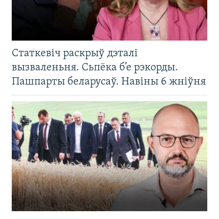
Статкевіч раскрыў дэталі
вызваленьня. Сьпёка б’е рэкорды.
Пашпарты беларусаў. Навіны 6 жніўня