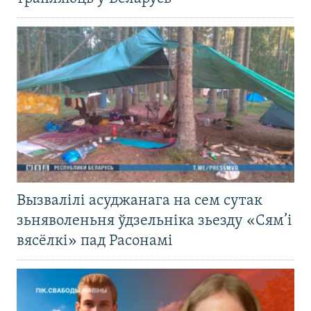
Вызвалілі асуджанага на сем сутак
зьняволеньня ўдзельніка зьезду «Сям’і
вясёлкі» пад Расонамі