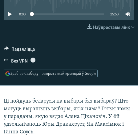
No media source currently available
КУЛЬТУРА
МОВА
КАЛЯНДАР
НА ХВАЛЯХ СВАБОДЫ
0:00
25:53
Наўпроставы лінк
Падзяліцца
Без VPN
Зрабіце Свабоду прыярытэтнай крыніцай ў Google
Ці пойдуць беларусы на выбары бяз выбараў? Што
могуць вырашыць выбары, якіх няма? Гэтыя тэмы -
у перадачы, якую вядзе Алена Ціхановіч. У ёй
удзельнічаюць Юры Дракахруст, Ян Максімюк і
Ганна Соўсь.