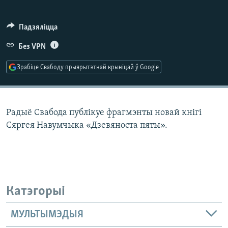
КУЛЬТУРА
МОВА
КАЛЯНДАР
НА ХВАЛЯХ СВАБОДЫ
Падзяліцца
Без VPN
Зрабіце Свабоду прыярытэтнай крыніцай ў Google
Радыё Свабода публікуе фрагмэнты новай кнігі
Сяргея Навумчыка «Дзевяноста пяты».
Катэгорыі
МУЛЬТЫМЭДЫЯ