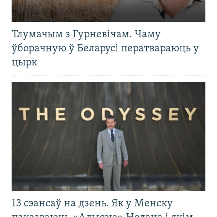
Тлумачым з Гурневічам. Чаму
ўборачную ў Беларусі ператвараюць у
цырк
13 сэансаў на дзень. Як у Менску