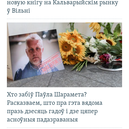
новую кнігу на Кальварыйскім рынку
ў Вільні
Хто забіў Паўла Шарамета?
Расказваем, што пра гэта вядома
празь дзесяць гадоў і дзе цяпер
асноўныя падазраваныя