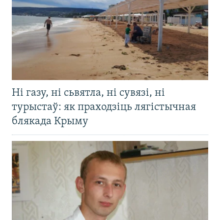
Ні газу, ні сьвятла, ні сувязі, ні
турыстаў: як праходзіць лягістычная
блякада Крыму