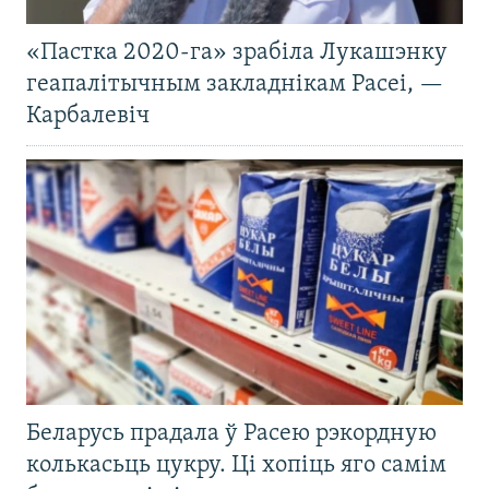
«Пастка 2020-га» зрабіла Лукашэнку
геапалітычным закладнікам Расеі, —
Карбалевіч
Беларусь прадала ў Расею рэкордную
колькасьць цукру. Ці хопіць яго самім