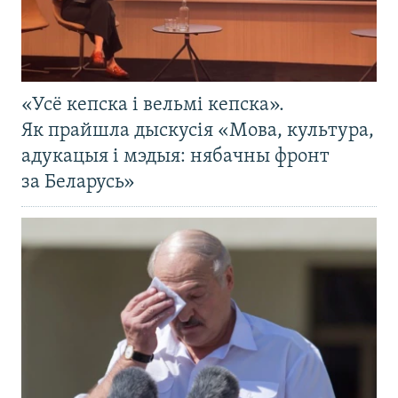
«Усё кепска і вельмі кепска».
Як прайшла дыскусія «Мова, культура,
адукацыя і мэдыя: нябачны фронт
за Беларусь»