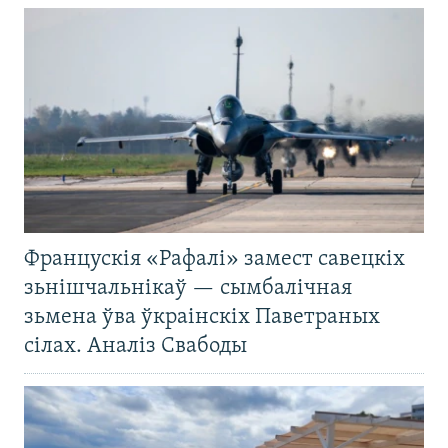
Францускія «Рафалі» замест савецкіх
зьнішчальнікаў — сымбалічная
зьмена ўва ўкраінскіх Паветраных
сілах. Аналіз Свабоды