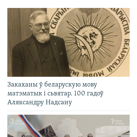
Закаханы ў беларускую мову
матэматык і сьвятар. 100 гадоў
Аляксандру Надсану