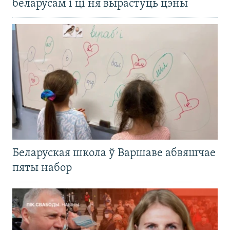
беларусам і ці ня вырастуць цэны
Беларуская школа ў Варшаве абвяшчае
пяты набор