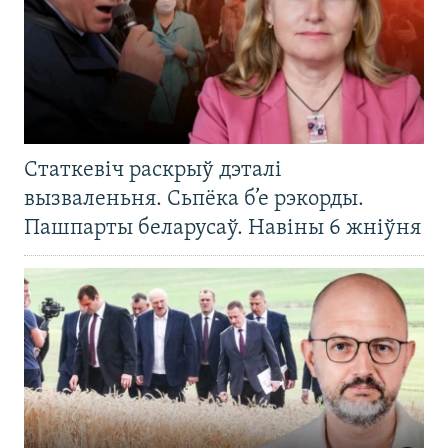
Статкевіч раскрыў дэталі
вызваленьня. Сьпёка б’е рэкорды.
Пашпарты беларусаў. Навіны 6 жніўня