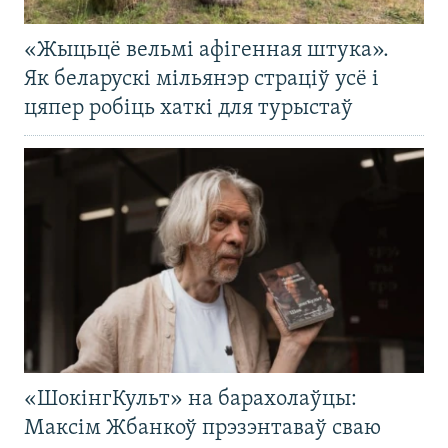
«Жыцьцё вельмі афігенная штука».
Як беларускі мільянэр страціў усё і
цяпер робіць хаткі для турыстаў
«ШокінгКульт» на барахолаўцы:
Максім Жбанкоў прэзэнтаваў сваю