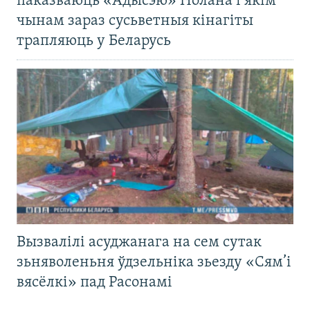
паказваюць «Адысэю» Нолана і якім
чынам зараз сусьветныя кінагіты
трапляюць у Беларусь
Вызвалілі асуджанага на сем сутак
зьняволеньня ўдзельніка зьезду «Сям’і
вясёлкі» пад Расонамі